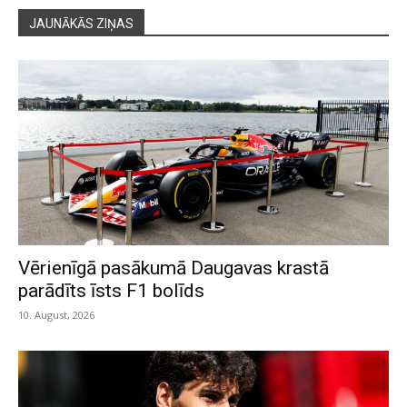
JAUNĀKĀS ZIŅAS
Vērienīgā pasākumā Daugavas krastā
parādīts īsts F1 bolīds
10. August, 2026