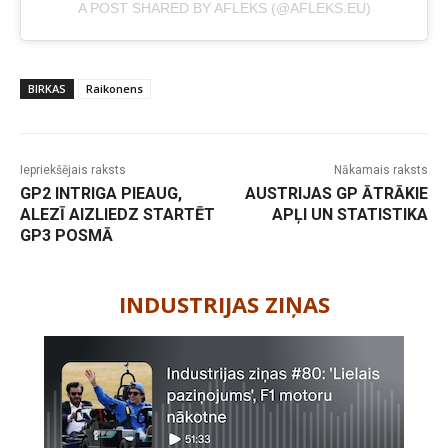
A POST SHARED BY AFLEKS (@AFLEKS.EU)
BIRKAS
Raikonens
Iepriekšējais raksts
Nākamais raksts
GP2 INTRIGA PIEAUG,
AUSTRIJAS GP ĀTRĀKIE
ALEZĪ AIZLIEDZ STARTĒT
APĻI UN STATISTIKA
GP3 POSMĀ
-
INDUSTRIJAS ZIŅAS