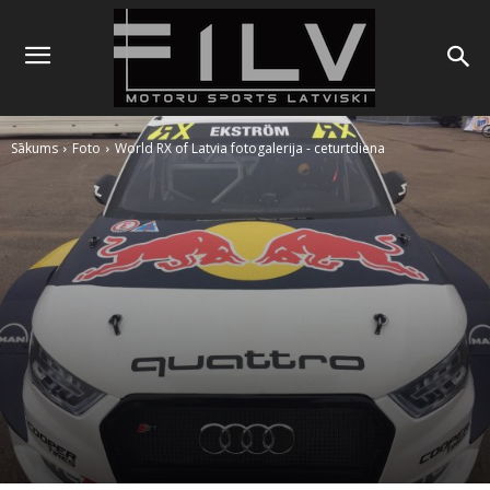
Sākums
Foto
World RX of Latvia fotogalerija - ceturtdiena