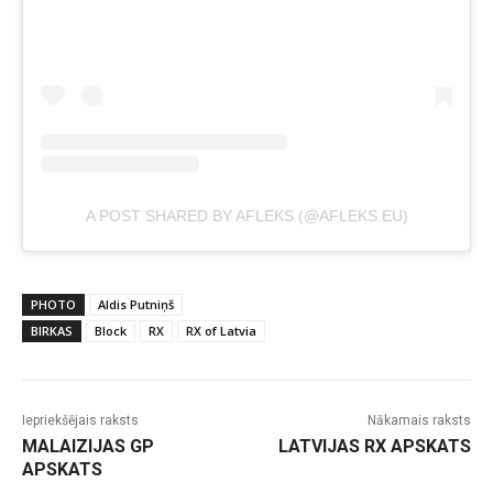
A POST SHARED BY AFLEKS (@AFLEKS.EU)
PHOTO
Aldis Putniņš
BIRKAS
Block
RX
RX of Latvia
Iepriekšējais raksts
Nākamais raksts
MALAIZIJAS GP
LATVIJAS RX APSKATS
APSKATS