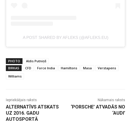
A POST SHARED BY AFLEKS (@AFLEKS.EU)
PHOTO
Aldis Putniņš
BIRKAS
CFD
Force India
Hamiltons
Masa
Verstapens
Williams
Iepriekšējais raksts
Nākamais raksts
ALTERNATĪVS ATSKATS
‘PORSCHE’ ATVADĀS NO
UZ 2016. GADU
‘AUDI’
AUTOSPORTĀ
-