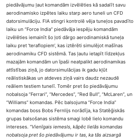
piedāvājumu ļaut komandām izvēlēties kā sadalīt savu
aerodinamisko izpētes laiku starp aero tuneli un CFD
datorsimulāciju. FIA stingri kontrolē vēja tuneļos pavadīto
laiku un “Force India” piedāvāja iespēju komandām
izvēlēties iemainīt šo ļoti dārgo aerodinamiskā tuneļa
laiku pret ‘teraflopiem’, kas iztērēti simulējot mašīnas
aerodinamiku CFD sistēmā. Tas ļautu ietapīt līdzekļus
mazajām komandām un īpaši neatpalikt aerodinamikas
attīstības ziņā, jo datorsimulācijas ik gadu kļūt
reālistiskākas un atdeves ziņā vairs daudz nezaudē
reāliem testiem tunelī. Tomēr pret šo piedāvājumu
nobalsoja “Ferrari”, “Mercedes”, “Red Bull”, “McLaren”, un
“Williams” komandas. Pēc balsojuma “Force India”
komandas boss Bobs Fernlijs norādīja, ka Statēģiskās
grupas balsošanas sistēma smagi lobē lielo komandu
intereses.
“Vienīgais iemesls, kāpēc lielās komandas
nobalsoja pret šo piedāvājumu ir tas, ka tās aizsargā