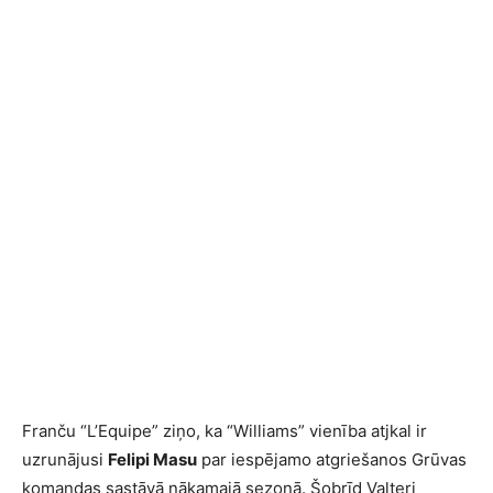
Franču “L’Equipe” ziņo, ka “Williams” vienība atjkal ir
uzrunājusi
Felipi Masu
par iespējamo atgriešanos Grūvas
komandas sastāvā nākamajā sezonā. Šobrīd Valteri