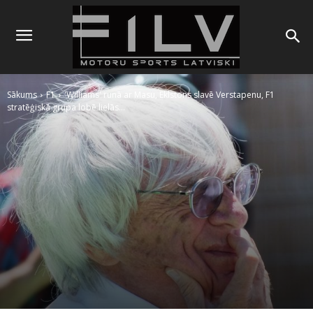
Sākums
F1
'Williams' runā ar Masu, Eklstons slavē Verstapenu, F1
stratēģiskā grupa lobē lielās...