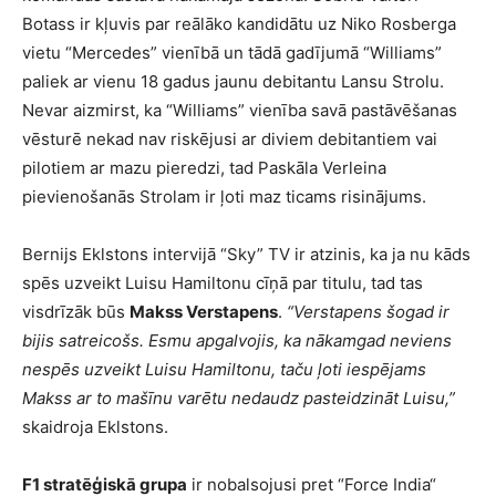
Botass ir kļuvis par reālāko kandidātu uz Niko Rosberga
vietu “Mercedes” vienībā un tādā gadījumā “Williams”
paliek ar vienu 18 gadus jaunu debitantu Lansu Strolu.
Nevar aizmirst, ka “Williams” vienība savā pastāvēšanas
vēsturē nekad nav riskējusi ar diviem debitantiem vai
pilotiem ar mazu pieredzi, tad Paskāla Verleina
pievienošanās Strolam ir ļoti maz ticams risinājums.
Bernijs Eklstons intervijā “Sky” TV ir atzinis, ka ja nu kāds
spēs uzveikt Luisu Hamiltonu cīņā par titulu, tad tas
visdrīzāk būs
Makss Verstapens
.
“Verstapens šogad ir
bijis satreicošs. Esmu apgalvojis, ka nākamgad neviens
nespēs uzveikt Luisu Hamiltonu, taču ļoti iespējams
Makss ar to mašīnu varētu nedaudz pasteidzināt Luisu,”
skaidroja Eklstons.
F1 stratēģiskā grupa
ir nobalsojusi pret “Force India“