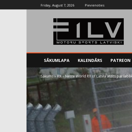
Friday, August 7, 2026
Pievienoties
SĀKUMLAPA
KALENDĀRS
PATREON
Sākums
RX
Neste World RX of Latvia atzīts par la