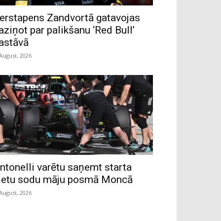
erstapens Zandvortā gatavojas
aziņot par palikšanu ‘Red Bull’
astāvā
 August, 2026
ntonelli varētu saņemt starta
ietu sodu māju posmā Moncā
 August, 2026