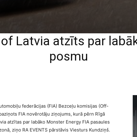
of Latvia atzīts par lab
posmu
utomobiļu federācijas (FIA) Bezceļu komisijas (Off-
paziņots FIA novērotāju ziņojums, kurā pērn Rīgā
via atzītas par labāko Monster Energy FIA pasaules
zonā, ziņo RA EVENTS pārstāvis Viesturs Kundziņš.