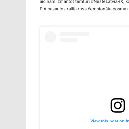
aicinām izmantot tēmturi #NesteLatviaRX, ka
FIA pasaules rallijkrosa čempionāta posma no
View this post on I