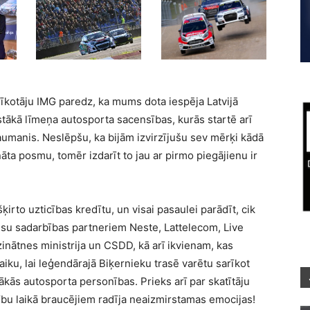
rīkotāju IMG paredz, ka mums dota iespēja Latvijā
stākā līmeņa autosporta sacensības, kurās startē arī
 Baumanis. Neslēpšu, ka bijām izvirzījušu sev mērķi kādā
ta posmu, tomēr izdarīt to jau ar pirmo piegājienu ir
ķirto uzticības kredītu, un visai pasaulei parādīt, cik
mūsu sadarbības partneriem Neste, Lattelecom, Live
zinātnes ministrija un CSDD, kā arī ikvienam, kas
aiku, lai leģendārajā Biķernieku trasē varētu sarīkot
kās autosporta personības. Prieks arī par skatītāju
sību laikā braucējiem radīja neaizmirstamas emocijas!