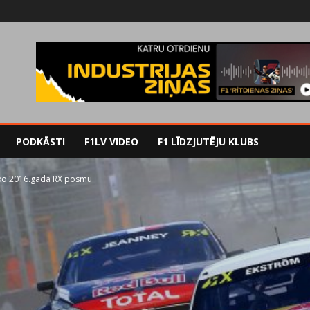
PODKĀSTI
F1LV VIDEO
F1 LĪDZJUTĒJU KLUBS
bāko 2016.gada RX posmu