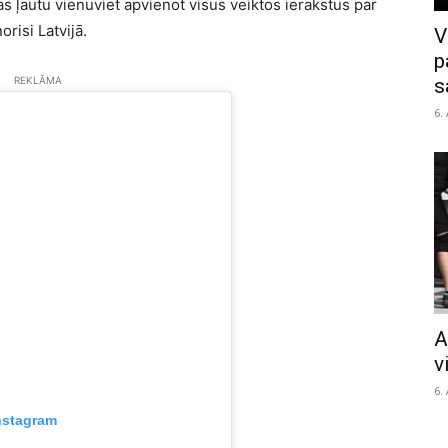
s ļautu vienuviet apvienot visus veiktos ierakstus par
risi Latvijā.
V
p
REKLĀMA
s
6.
A
v
6.
nstagram