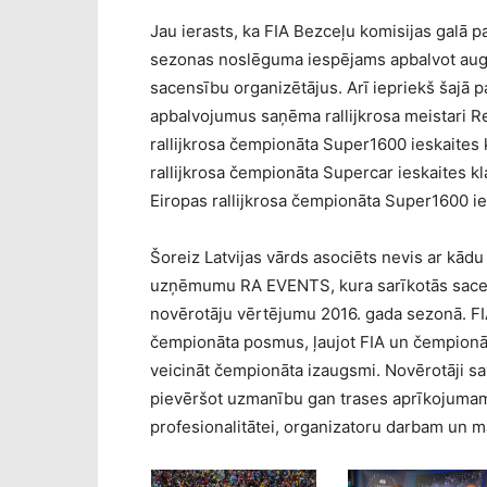
Jau ierasts, ka FIA Bezceļu komisijas galā 
sezonas noslēguma iespējams apbalvot augs
sacensību organizētājus. Arī iepriekš šajā p
apbalvojumus saņēma rallijkrosa meistari Re
rallijkrosa čempionāta Super1600 ieskaites k
rallijkrosa čempionāta Supercar ieskaites k
Eiropas rallijkrosa čempionāta Super1600 ie
Šoreiz Latvijas vārds asociēts nevis ar kādu
uzņēmumu RA EVENTS, kura sarīkotās sacen
novērotāju vērtējumu 2016. gada sezonā. FIA
čempionāta posmus, ļaujot FIA un čempionāt
veicināt čempionāta izaugsmi. Novērotāji s
pievēršot uzmanību gan trases aprīkojumam,
profesionalitātei, organizatoru darbam un 