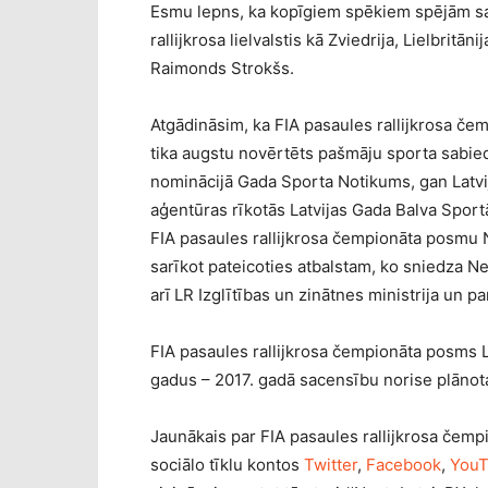
Esmu lepns, ka kopīgiem spēkiem spējām sa
rallijkrosa lielvalstis kā Zviedrija, Lielbrit
Raimonds Strokšs.
Atgādināsim, ka FIA pasaules rallijkrosa če
tika augstu novērtēts pašmāju sporta sabie
nominācijā Gada Sporta Notikums, gan Latvi
aģentūras rīkotās Latvijas Gada Balva Spor
FIA pasaules rallijkrosa čempionāta posmu N
sarīkot pateicoties atbalstam, ko sniedza N
arī LR Izglītības un zinātnes ministrija un p
FIA pasaules rallijkrosa čempionāta posms L
gadus – 2017. gadā sacensību norise plānota
Jaunākais par FIA pasaules rallijkrosa čem
sociālo tīklu kontos
Twitter
,
Facebook
,
You