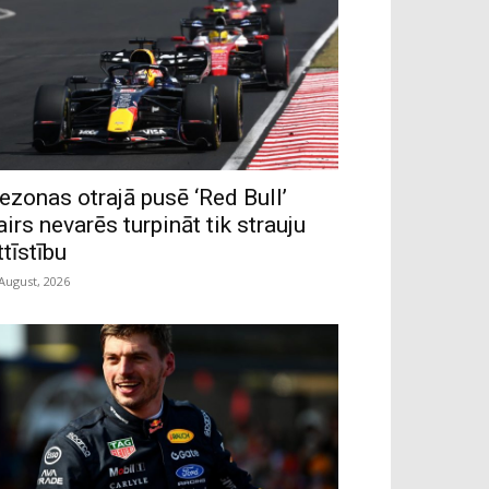
ezonas otrajā pusē ‘Red Bull’
airs nevarēs turpināt tik strauju
ttīstību
 August, 2026