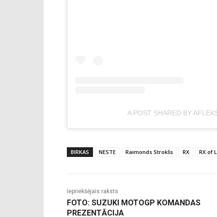
A POST SHARED BY AFLEK
BIRKAS
NESTE
Raimonds Strokšs
RX
RX of 
Iepriekšējais raksts
FOTO: SUZUKI MOTOGP KOMANDAS
PREZENTĀCIJA