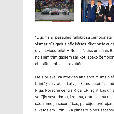
“Līgums ar pasaules rallijkrosa čempionāta 
vismaz trīs gadus pēc kārtas rīkot paša aug
divi latviešu piloti – Reinis Nitišs un Jānis
no šiem trim gadiem sarīkot labāko čempionā
absolūti neticams rezultāts!
Liels prieks, ka izdevies attaisnot mums pieš
brīnišķīga vieta ir Latvija. Esmu pateicīgs 
Riga, Porsche centrs Rīga, LR Izglītības un 
veltījis savu darbu, izdomu, entuziasmu un l
šāda līmeņa sacensības, pulcējot ievērojamā
tūkstošiem – zinu, ka pilnās tribīnes sacen