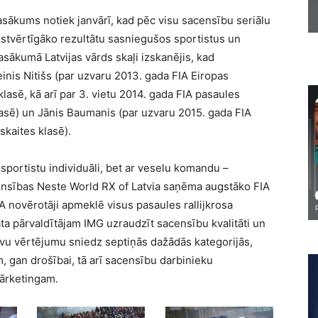
pasākums notiek janvārī, kad pēc visu sacensību seriālu
tvērtīgāko rezultātu sasniegušos sportistus un
asākumā Latvijas vārds skaļi izskanējis, kad
inis Nitišs (par uzvaru 2013. gada FIA Eiropas
lasē, kā arī par 3. vietu 2014. gada FIA pasaules
lasē) un Jānis Baumanis (par uzvaru 2015. gada FIA
skaites klasē).
 sportistu individuāli, bet ar veselu komandu –
sības Neste World RX of Latvia saņēma augstāko FIA
 novērotāji apmeklē visus pasaules rallijkrosa
a pārvaldītājam IMG uzraudzīt sacensību kvalitāti un
avu vērtējumu sniedz septiņās dažādās kategorijās,
 gan drošībai, tā arī sacensību darbinieku
mārketingam.