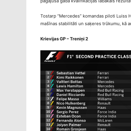
pagājušā gada kvalifikācijas labākais rezult
Tostarp “Mercedes” komandas piloti Luiss Ha
mašīnas stabilitāti un saķeres trūkumu, kā 
Krievijas GP – Treniņi 2