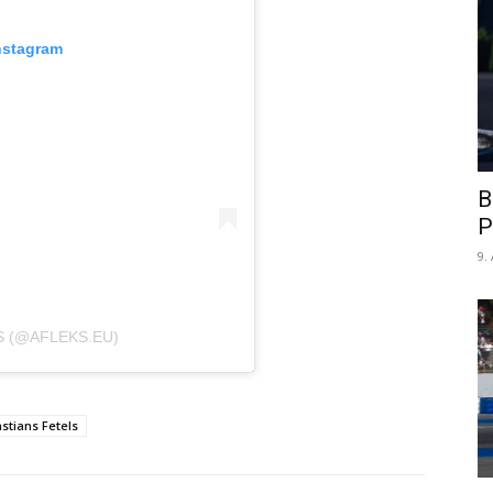
nstagram
B
P
9.
S (@AFLEKS.EU)
stians Fetels