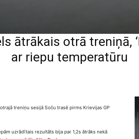
s ātrākais otrā treniņā,
ar riepu temperatūru
ī otrajā treniņu sesijā Soču trasē pirms Krievijas GP
epām uzrādītais rezultāts bija par 1,2s ātrāks nekā