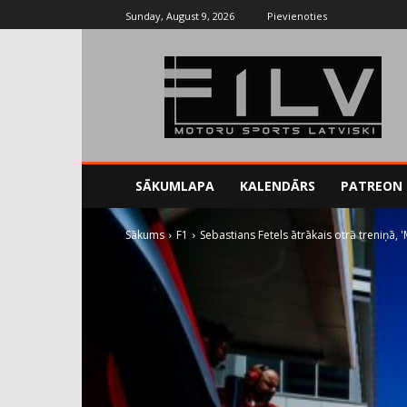
Sunday, August 9, 2026
Pievienoties
SĀKUMLAPA
KALENDĀRS
PATREON
Sākums
F1
Sebastians Fetels ātrākais otrā treniņā,