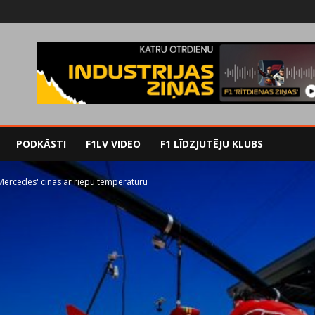
PODKĀSTI
F1LV VIDEO
F1 LĪDZJUTĒJU KLUBS
 'Mercedes' cīnās ar riepu temperatūru