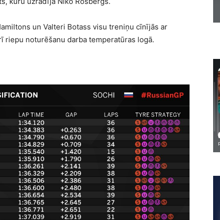
āts, kuru uzrādīja Niko Rosbergs.
miltons un Valteri Botass visu treniņu cīnījās ar
arī riepu noturēšanu darba temperatūras logā.