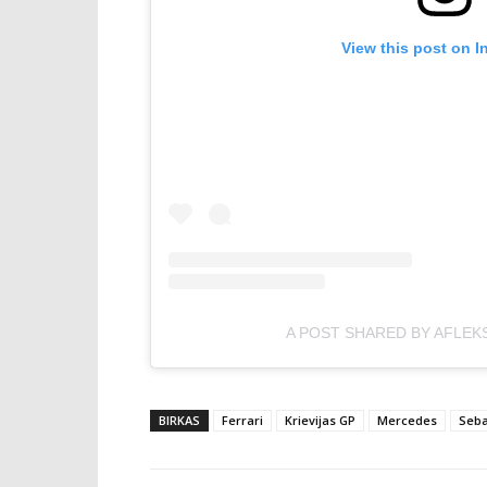
View this post on I
A POST SHARED BY AFLEK
BIRKAS
Ferrari
Krievijas GP
Mercedes
Seba