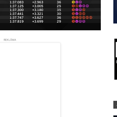
REKLĀMA