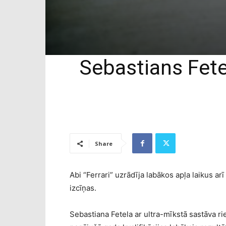
Sebastians Fetel
Share
Abi “Ferrari” uzrādīja labākos apļa laikus ar
izcīņas.
Sebastiana Fetela ar ultra-mīkstā sastāva ri