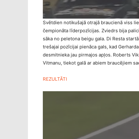
Svētdien notikušajā otrajā braucienā viss l
čempionāta līderpozīcijas. Zviedrs bija pal
sāka no peletona beigu gala. Di Resta start
trešajai pozīcijai pienāca gals, kad Gerhard
desmitnieka jau pirmajos apļos. Roberts Vik
Vitmanu, tiekot galā ar abiem braucējiem sa
REZULTĀTI