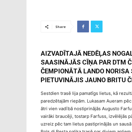
Share
AIZVADĪTAJĀ NEDĒĻAS NOGA
SAASINĀJĀS CĪŅA PAR DTM Č
ČEMPIONĀTĀ LANDO NORISA 
PIETUVINĀJIS JAUNO BRITU 
Sestdien trasē lija pamatīgs lietus, kā rezul
paredzētajām riepām. Lukasam Aueram pēc uz
ātri vien vadībā nostiprinājās Augusto Farfu
vairāki braucēji, tostarp Farfuss, izvēlējās pā
uzreiz pēc tam lietus pastiprinājās un sausā
Pols di Resta palika trasē par diviem apļie