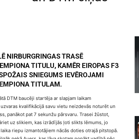
LĒ NIRBURGRINGAS TRASĒ
EMPIONA TITULU, KAMĒR EIROPAS F3
SPOŽAIS SNIEGUMS IEVĒROJAMI
ČEMPIONA TITULAM.
tātā DTM baucēji startēja ar slapjam laikam
varas kvalifikācijā savu vietu neizdevās noturēt un
ss, panākot pat 7 sekunžu pārsvaru. Trasei žūstot,
riet uz slikiem, kas izrādījās ļoti slikts lēmums, jo
 laika riepu izmantotājiem nācās doties otrajā pitstopā.
m ilgāk nekā Auers, kas ļāva skotam nonākt vadībā pēc