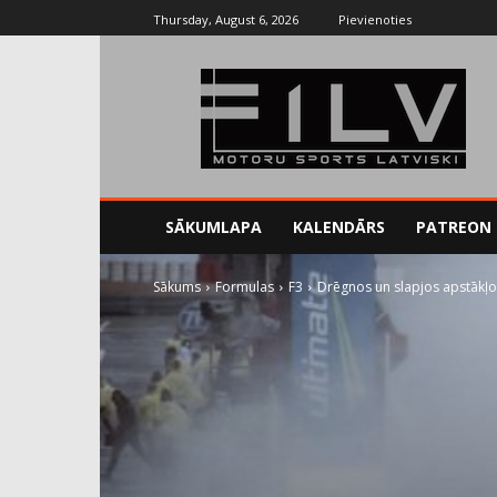
Thursday, August 6, 2026
Pievienoties
SĀKUMLAPA
KALENDĀRS
PATREON
Sākums
Formulas
F3
Drēgnos un slapjos apstākļo