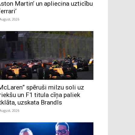
Aston Martin’ un apliecina uzticību
Ferrari’
 August, 2026
McLaren” spēruši milzu soli uz
riekšu un F1 titula cīņa paliek
tklāta, uzskata Brandls
 August, 2026