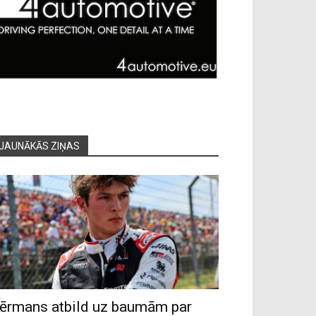
JAUNĀKĀS ZIŅAS
ērmans atbild uz baumām par