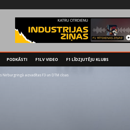
PODKĀSTI
F1LV VIDEO
F1 LĪDZJUTĒJU KLUBS
s Nirburgringā aizvadītas F3 un DTM cīņas