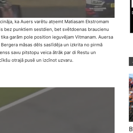
iecināja, ka Auers varētu atņemt Matiasam Ekstromam
icis bez punktiem sestdien, bet svētdoenas braucienu
ā tika garām pole position ieguvējam Vitmanam. Auersa
a Bergera māsas dēls saslīdēja un izkrita no pirmā
enss savu pitstopu veica ātrāk par di Restu un
cīkšu otrajā pusē un izcīnot uzvaru.
B