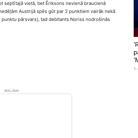
t septītajā vietā, bet Ēriksons nevienā braucienā
2 nedēļām Austrijā spēs gūt par 2 punktiem vairāk nekā
3 punktu pārsvars), tad debitants Noriss nodrošinās
‘
p
‘
5.
REKLĀMA