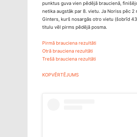
punktus guva vien pēdējā braucienā, finišējo
netika augstāk par 8. vietu. Ja Noriss pēc 
Ginters, kurš nosargās otro vietu (šobrīd 4
titulu vēl pirms pēdējā posma.
Pirmā brauciena rezultāti
Otrā brauciena rezultāti
Trešā brauciena rezultāti
KOPVĒRTĒJUMS