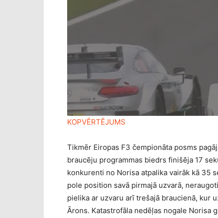
KOPVĒRTĒJUMS
Tikmēr Eiropas F3 čempionāta posms pagāj
braucēju programmas biedrs finišēja 17 se
konkurenti no Norisa atpalika vairāk kā 35 
pole position savā pirmajā uzvarā, neraugo
pielika ar uzvaru arī trešajā braucienā, kur 
Ārons. Katastrofāla nedēļas nogale Norisa g