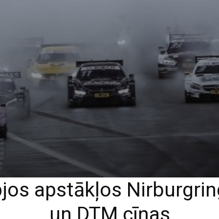
jos apstākļos Nirburgrin
un DTM cīņas