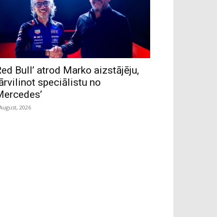
Red Bull’ atrod Marko aizstājēju,
ārvilinot speciālistu no
Mercedes’
 August, 2026