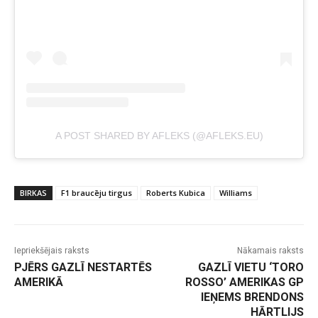
A POST SHARED BY AFLEKS (@AFLEKS.EU)
BIRKAS
F1 braucēju tirgus
Roberts Kubica
Williams
Iepriekšējais raksts
Nākamais raksts
PJĒRS GAZLĪ NESTARTĒS
GAZLĪ VIETU ‘TORO
AMERIKĀ
ROSSO’ AMERIKAS GP
IEŅEMS BRENDONS
HĀRTLIJS