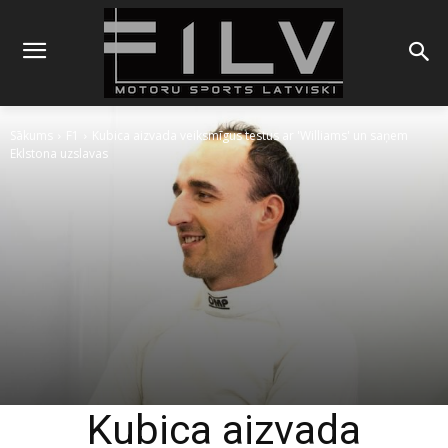
Sākums
F1
Kubica aizvada veiksmīgus testus ar 'Williams' un saņem
Eklstona uzslavas
Kubica aizvada