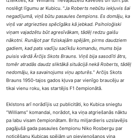
izteikties, ka “Williams” nevajadzētu kavēties un tūlīt pat
noslēgt līgumu ar Kubicu. “
Ja Roberts nebūtu iekļuvis šai
negadījumā, viņš būtu pasaules čempions. Es domāju, ka
viņš var atgriezties spēcīgāks kā jebkad. Psiholoģiski
viņam vajadzētu būt agresīvākam, tādēļ redzu gaišu
nākotni. Runājot par fiziskajām spējām, pirms daudziem
gadiem, kad pats vadīju sacīkšu komandu, mums bija
puisis vārdā Ārčijs Skots Brauns. Viņš bija sasodīti ātrs,
tomēr atradās daudz sliktākā situācijā nekā Roberts, tādēļ
nedomāju, ka savainojums viņu apturēs.
” Arčijs Skots
Brauns 1950-tajos gados kļuva par vienīgo braucēju ar
tikai vienu roku, kas startējis F1 čempionātā.
Eklstons arī norādījis uz publicitāti, ko Kubica sniegtu
“Williams” komandai, norādot, ka viņa atgriešanās nāktu
pa labu visam čempionātam. Britu miljardieris uzslavējis
pagājušā gada pasaules čempionu Niko Rosbergu par
noticēšanu Kubicas spējām un pievienošanos viņa