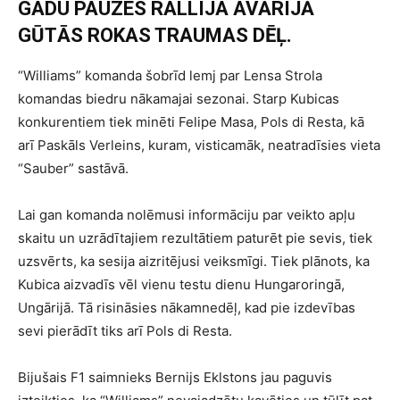
GADU PAUZES RALLIJA AVĀRIJĀ
GŪTĀS ROKAS TRAUMAS DĒĻ.
“Williams” komanda šobrīd lemj par Lensa Strola
komandas biedru nākamajai sezonai. Starp Kubicas
konkurentiem tiek minēti Felipe Masa, Pols di Resta, kā
arī Paskāls Verleins, kuram, visticamāk, neatradīsies vieta
“Sauber” sastāvā.
Lai gan komanda nolēmusi informāciju par veikto apļu
skaitu un uzrādītajiem rezultātiem paturēt pie sevis, tiek
uzsvērts, ka sesija aizritējusi veiksmīgi. Tiek plānots, ka
Kubica aizvadīs vēl vienu testu dienu Hungaroringā,
Ungārijā. Tā risināsies nākamnedēļ, kad pie izdevības
sevi pierādīt tiks arī Pols di Resta.
Bijušais F1 saimnieks Bernijs Eklstons jau paguvis