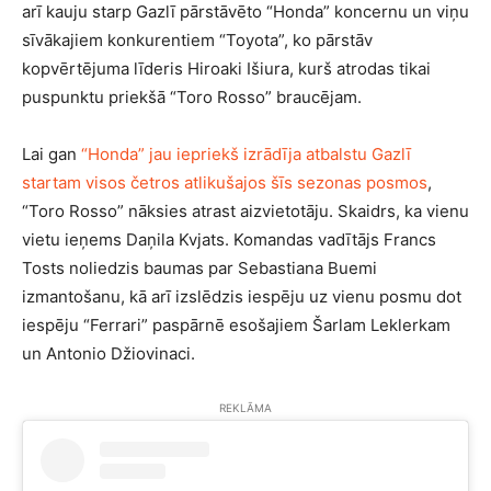
arī kauju starp Gazlī pārstāvēto “Honda” koncernu un viņu
sīvākajiem konkurentiem “Toyota”, ko pārstāv
kopvērtējuma līderis Hiroaki Išiura, kurš atrodas tikai
puspunktu priekšā “Toro Rosso” braucējam.
Lai gan
“Honda” jau iepriekš izrādīja atbalstu Gazlī
startam visos četros atlikušajos šīs sezonas posmos
,
“Toro Rosso” nāksies atrast aizvietotāju. Skaidrs, ka vienu
vietu ieņems Daņila Kvjats. Komandas vadītājs Francs
Tosts noliedzis baumas par Sebastiana Buemi
izmantošanu, kā arī izslēdzis iespēju uz vienu posmu dot
iespēju “Ferrari” paspārnē esošajiem Šarlam Leklerkam
un Antonio Džiovinaci.
REKLĀMA