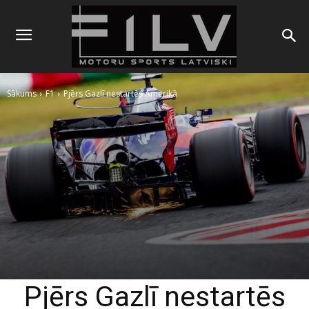
Sākums
F1
Pjērs Gazlī nestartēs Amerikā
Pjērs Gazlī nestartēs