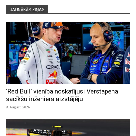
JAUNĀKĀS ZIŅAS
‘Red Bull’ vienība noskatījusi Verstapena
sacīkšu inženiera aizstājēju
8. August, 2026