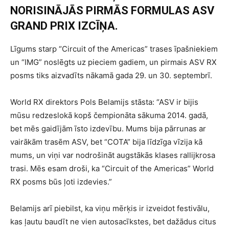
NORISINĀJĀS
PIRMĀS FORMULAS ASV
GRAND PRIX IZCĪŅA.
Līgums starp “Circuit of the Americas” trases īpašniekiem
un “IMG” noslēgts uz pieciem gadiem, un pirmais ASV RX
posms tiks aizvadīts nākamā gada 29. un 30. septembrī.
World RX direktors Pols Belamijs stāsta: “ASV ir bijis
mūsu redzeslokā kopš čempionāta sākuma 2014. gadā,
bet mēs gaidījām īsto izdevību. Mums bija pārrunas ar
vairākām trasēm ASV, bet “COTA” bija līdzīga vīzija kā
mums, un viņi var nodrošināt augstākās klases rallijkrosa
trasi. Mēs esam droši, ka “Circuit of the Americas” World
RX posms būs ļoti izdevies.”
Belamijs arī piebilst, ka viņu mērķis ir izveidot festivālu,
kas ļautu baudīt ne vien autosacīkstes, bet dažādus citus