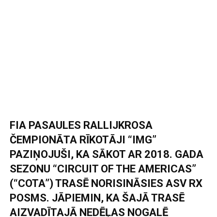
FIA PASAULES RALLIJKROSA
ČEMPIONĀTA RĪKOTĀJI “IMG”
PAZIŅOJUŠI, KA SĀKOT AR 2018. GADA
SEZONU “CIRCUIT OF THE AMERICAS”
(“COTA”) TRASĒ NORISINĀSIES ASV RX
POSMS. JĀPIEMIN, KA ŠAJĀ TRASĒ
AIZVADĪTAJĀ NEDĒĻAS NOGALĒ