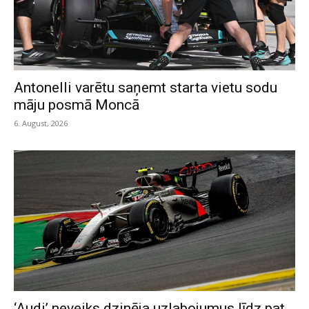
Antonelli varētu saņemt starta vietu sodu
māju posmā Moncā
6. August, 2026
‘Audi’ neveiks dzinēja uzlabojumus līdz pat