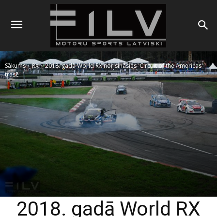
Sākums
RX
2018. gadā World RX norisināsies 'Circuit of the Americas'
trasē
2018. gadā World RX