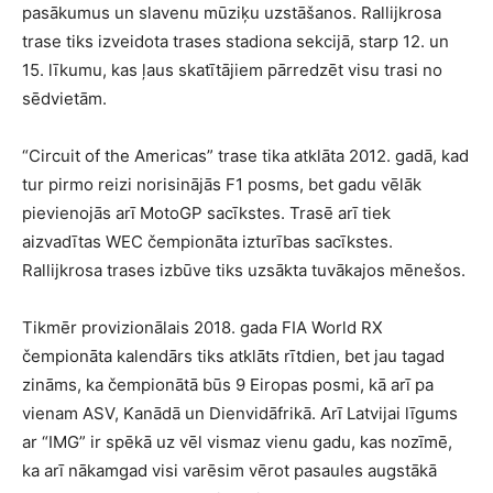
pasākumus un slavenu mūziķu uzstāšanos. Rallijkrosa
trase tiks izveidota trases stadiona sekcijā, starp 12. un
15. līkumu, kas ļaus skatītājiem pārredzēt visu trasi no
sēdvietām.
“Circuit of the Americas” trase tika atklāta 2012. gadā, kad
tur pirmo reizi norisinājās F1 posms, bet gadu vēlāk
pievienojās arī MotoGP sacīkstes. Trasē arī tiek
aizvadītas WEC čempionāta izturības sacīkstes.
Rallijkrosa trases izbūve tiks uzsākta tuvākajos mēnešos.
Tikmēr provizionālais 2018. gada FIA World RX
čempionāta kalendārs tiks atklāts rītdien, bet jau tagad
zināms, ka čempionātā būs 9 Eiropas posmi, kā arī pa
vienam ASV, Kanādā un Dienvidāfrikā. Arī Latvijai līgums
ar “IMG” ir spēkā uz vēl vismaz vienu gadu, kas nozīmē,
ka arī nākamgad visi varēsim vērot pasaules augstākā