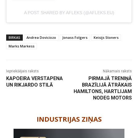
A POST SHARED BY AFLEKS (@AFLEKS.EU)
BIRKAS
Andrea Doviciozo
Jonass Folgers
Keisijs Stoners
Marks Markess
Iepriekšējais raksts
Nākamais raksts
KAPOEIRA VERSTAPENA
PIRMAJĀ TRENIŅĀ
UN RIKJARDO STILĀ
BRAZĪLIJĀ ĀTRĀKAIS
HAMILTONS, HARTLIJAM
NODEG MOTORS
-
INDUSTRIJAS ZIŅAS