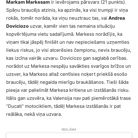
Markam Markesam
ir ievērojams pārsvars (21 punkts).
Spāņu braucējs atzinis, ka apzinās, ka visi trumpji ir viņa
rokās, tomēr norāda, ka viņu neuztrauc tas, vai
Andrea
Doviciozo
uzvar, kamēr vien tas nemaina situāciju
kopvērtējuma vietu sadalījumā. Markess norādījis, ka
viņam tikai jāspēj finišēt un nav nepieciešams uzņemties
liekus riskus, jo visi atcerēsies čempionu, nevis braucēju,
kas izcīna vairāk uzvaru. Doviciozo gan saglabā cerības.
norādot uz Markesa nespēju savākties svarīgos brīžos un
uzsver, ka Markess allaž centīsies noķert priekšā esošo
braucēju, tādēļ negaida mierīgu braukāšanos. Tieši šāda
pieeja var palielināt Markesa kritiena un izstāšanās risku.
Itālis gan uzsvēra, ka Valensija nav pati piemērotākā trase
“Ducati” motocikliem, tādēļ Markesa izstāšanās ir pat
reālāka, nekā viņa uzvara.
REKLĀMA