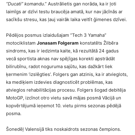
“Ducati” komandu
.” Austrālietis gan norāda, ka ir ļoti
laimīgs ar dzīvi testu braucēja amatā, kur nav jācīnās ar
sacīkšu stresu, kas ļauj vairāk laika veltīt ģimenes dzīvei.
Pēdējos posmus izlaidušajam “Tech 3 Yamaha”
motociklistam
Jonasam Folgeram
konstatēts Žilbēra
sindroms, kas ir iedzimta kaite, kā rezultātā 24 gadus
vecā sportista aknas nav spējīgas korekti apstrādāt
bilirubīnu, radot noguruma sajūtu, kas dažkārt liek
ķermenim ‘izslēgties’. Folgers gan atzinis, ka ir atvieglots,
ka mediķiem izdevies diagnosticēt problēmas, kas
atvieglos rehabilitācijas procesu. Folgers šogad debitēja
MotoGP, izcīnot otro vietu savā mājas posmā Vācijā un
kopvērtējumā ieņemot 10. vietu pirms sezonas pēdējā
posma.
Šonedēļ Valensijā tiks noskaidrots sezonas čempions.