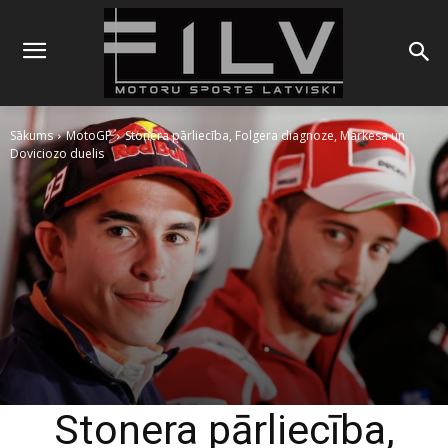
Sākums
MotoGP
Stonera pārliecība, Folgera diagnoze, Markesa un
Doviciozo duelis
Stonera pārliecība,