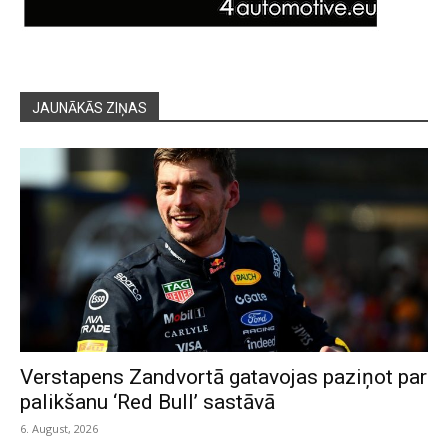
JAUNĀKĀS ZIŅAS
Verstapens Zandvortā gatavojas paziņot par
palikšanu ‘Red Bull’ sastāvā
6. August, 2026