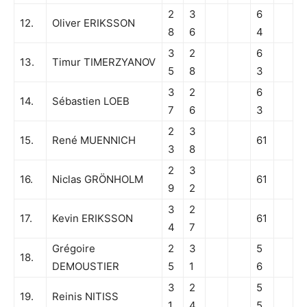
2
3
6
12.
Oliver ERIKSSON
8
6
4
3
2
6
13.
Timur TIMERZYANOV
5
8
3
3
2
6
14.
Sébastien LOEB
7
6
3
2
3
15.
René MUENNICH
61
3
8
2
3
16.
Niclas GRÖNHOLM
61
9
2
3
2
17.
Kevin ERIKSSON
61
4
7
Grégoire
2
3
5
18.
DEMOUSTIER
5
1
6
3
2
5
19.
Reinis NITISS
1
4
5