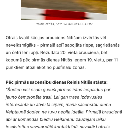
Reinis Nitišs, Foto: REINISNITISS.COM
Otrais kvalifikācijas brauciens Nitišam izvērtās vēl
neveiksmīgāks – pirmajā aplī sabojāta riepa, sagriešanās
un četri lēni apļi. Rezultātā 20. vieta braucienā, bet
kopumā pēc pirmās dienas Nitišs ieņem 19. vietu, par 11
punktiem atpaliekot no pusfinālu zonas.
Pēc pirmās sacensību dienas Reinis Nitišs stāsta:
“Šodien visi esam guvuši pirmos īstos iespaidus par
jauno čempionāta trasi. Lai gan trase izdevusies
interesanta un atvērta cīņām, mana sacensību diena
Keiptaunā šodien ne tuvu nebija ideāla. Pirmajā braucienā
abi ar komandas biedru Heikinenu zaudējām laiku
iesaistoties savstarpējā kontaktcīņā, savukārt otrais