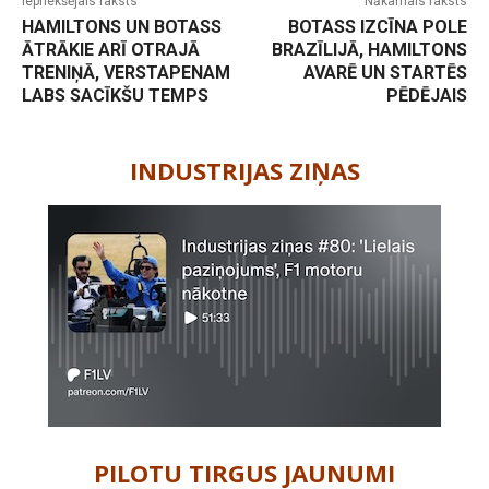
Iepriekšējais raksts
Nākamais raksts
HAMILTONS UN BOTASS
BOTASS IZCĪNA POLE
ĀTRĀKIE ARĪ OTRAJĀ
BRAZĪLIJĀ, HAMILTONS
TRENIŅĀ, VERSTAPENAM
AVARĒ UN STARTĒS
LABS SACĪKŠU TEMPS
PĒDĒJAIS
-
INDUSTRIJAS ZIŅAS
PILOTU TIRGUS JAUNUMI