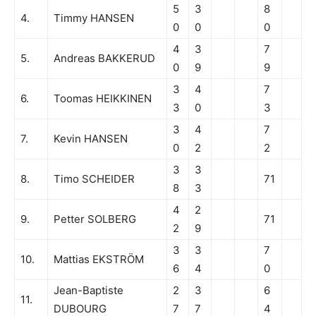
5
3
8
4.
Timmy HANSEN
0
0
0
4
3
7
5.
Andreas BAKKERUD
0
9
9
3
4
7
6.
Toomas HEIKKINEN
3
0
3
3
4
7
7.
Kevin HANSEN
0
2
2
3
3
8.
Timo SCHEIDER
71
8
3
4
2
9.
Petter SOLBERG
71
2
9
3
3
7
10.
Mattias EKSTRÖM
6
4
0
Jean-Baptiste
2
3
6
11.
DUBOURG
7
7
4