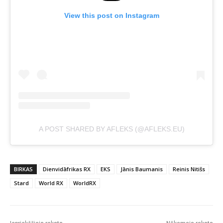
View this post on Instagram
A POST SHARED BY AFLEKS (@AFLEKS.EU)
BIRKAS
Dienvidāfrikas RX
EKS
Jānis Baumanis
Reinis Nitišs
Stard
World RX
WorldRX