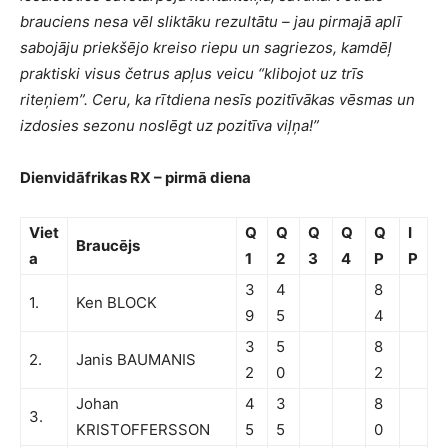
brauciens nesa vēl sliktāku rezultātu – jau pirmajā aplī
sabojāju priekšējo kreiso riepu un sagriezos, kamdēļ
praktiski visus četrus apļus veicu “klibojot uz trīs
riteņiem”. Ceru, ka rītdiena nesīs pozitīvākas vēsmas un
izdosies sezonu noslēgt uz pozitīva viļņa!”
Dienvidāfrikas RX – pirmā diena
Viet
Q
Q
Q
Q
Q
I
Braucējs
a
1
2
3
4
P
P
3
4
8
1.
Ken BLOCK
9
5
4
3
5
8
2.
Janis BAUMANIS
2
0
2
Johan
4
3
8
3.
KRISTOFFERSSON
5
5
0