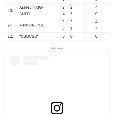
Ashley HAIGH-
2
2
4
20.
SMITH
4
5
9
2
2
4
21.
Mark CRONJE
6
1
7
22.
“CSUCSU”
0
0
0
REKLĀMA