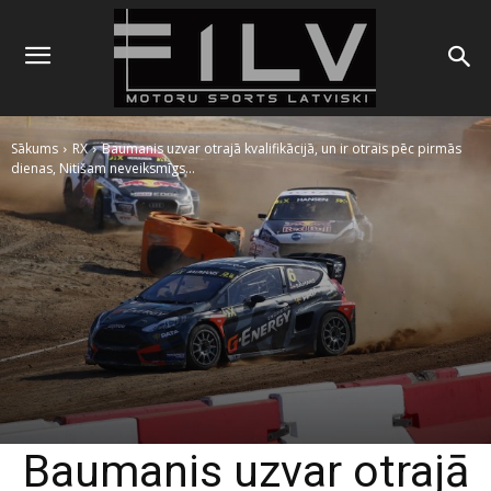
Sākums
RX
Baumanis uzvar otrajā kvalifikācijā, un ir otrais pēc pirmās
dienas, Nitišam neveiksmīgs...
Baumanis uzvar otrajā