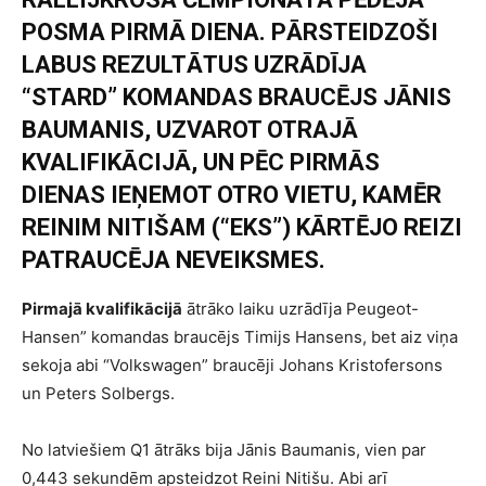
POSMA PIRMĀ DIENA. PĀRSTEIDZOŠI
LABUS REZULTĀTUS UZRĀDĪJA
“STARD” KOMANDAS BRAUCĒJS JĀNIS
BAUMANIS, UZVAROT OTRAJĀ
KVALIFIKĀCIJĀ, UN PĒC PIRMĀS
DIENAS IEŅEMOT OTRO VIETU, KAMĒR
REINIM NITIŠAM (“EKS”) KĀRTĒJO REIZI
PATRAUCĒJA NEVEIKSMES.
Pirmajā kvalifikācijā
ātrāko laiku uzrādīja Peugeot-
Hansen” komandas braucējs Timijs Hansens, bet aiz viņa
sekoja abi “Volkswagen” braucēji Johans Kristofersons
un Peters Solbergs.
No latviešiem Q1 ātrāks bija Jānis Baumanis, vien par
0,443 sekundēm apsteidzot Reini Nitišu. Abi arī