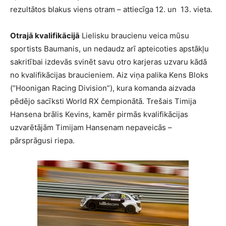
rezultātos blakus viens otram – attiecīga 12. un 13. vieta.
Otrajā
kvalifikācijā
Lielisku braucienu veica mūsu
sportists Baumanis, un nedaudz arī apteicoties apstākļu
sakritībai izdevās svinēt savu otro karjeras uzvaru kādā
no kvalifikācijas braucieniem. Aiz viņa palika Kens Bloks
(“Hoonigan Racing Division”), kura komanda aizvada
pēdējo sacīksti World RX čempionātā. Trešais Timija
Hansena brālis Kevins, kamēr pirmās kvalifikācijas
uzvarētājām Timijam Hansenam nepaveicās –
pārsprāgusi riepa.