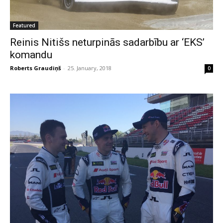
Featured
Reinis Nitišs neturpinās sadarbību ar ‘EKS’
komandu
Roberts Graudiņš
-
25. January, 2018
0