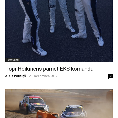
Featured
Topi Heikinens pamet EKS komandu
Aldis Putniņš
-
20. December, 2017
0