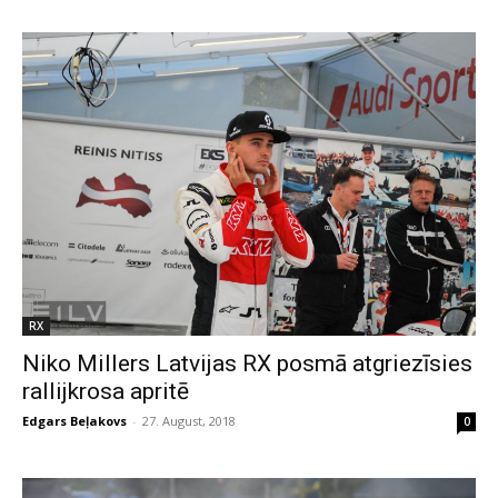
RX
Niko Millers Latvijas RX posmā atgriezīsies
rallijkrosa apritē
Edgars Beļakovs
-
27. August, 2018
0