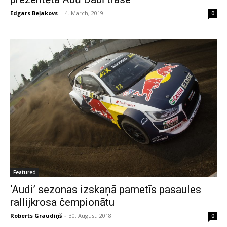
Edgars Beļakovs
-
4. March, 2019
0
Featured
‘Audi’ sezonas izskaņā pametīs pasaules
rallijkrosa čempionātu
Roberts Graudiņš
-
30. August, 2018
0