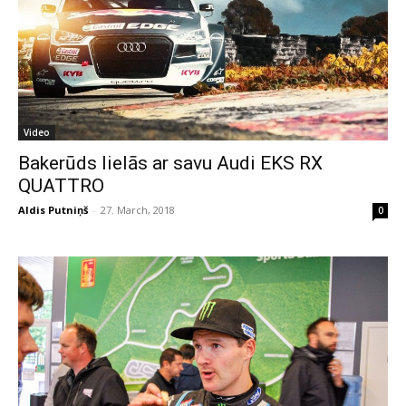
Video
Bakerūds lielās ar savu Audi EKS RX
QUATTRO
Aldis Putniņš
-
27. March, 2018
0