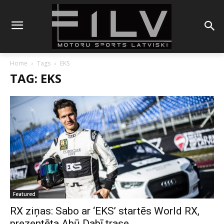
Home
Tags
EKS
TAG: EKS
Featured
RX ziņas: Sabo ar ‘EKS’ startēs World RX,
prezentēta Abū Dabī trase