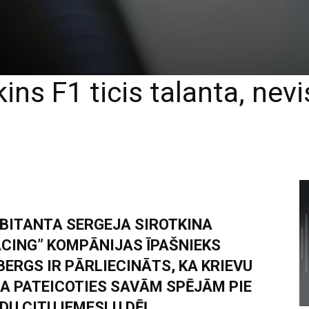
kins F1 ticis talanta, nev
BITANTA SERGEJA SIROTKINA
CING” KOMPĀNIJAS ĪPAŠNIEKS
ERGS IR PĀRLIECINĀTS, KA KRIEVU
 PATEICOTIES SAVĀM SPĒJĀM PIE
U CITU IEMESLU DĒĻ.