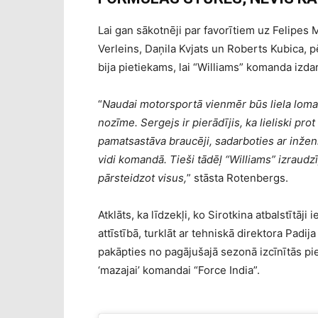
Lai gan sākotnēji par favorītiem uz Felipes M
Verleins, Daņila Kvjats un Roberts Kubica,
bija pietiekams, lai “Williams” komanda izd
“
Naudai motorsportā vienmēr būs liela loma.
nozīme. Sergejs ir pierādījis, ka lieliski prot
pamatsastāva braucēji, sadarboties ar inženi
vidi komandā. Tieši tādēļ “Williams” izraudz
pārsteidzot visus,
” stāsta Rotenbergs.
Atklāts, ka līdzekļi, ko Sirotkina atbalstītāj
attīstībā, turklāt ar tehniskā direktora Pad
pakāpties no pagājušajā sezonā izcīnītās pie
‘mazajai’ komandai “Force India”.