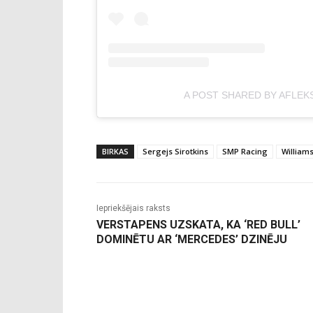
A POST SHARED BY AFLEK
BIRKAS
Sergejs Sirotkins
SMP Racing
William
Iepriekšējais raksts
VERSTAPENS UZSKATA, KA ‘RED BULL’
DOMINĒTU AR ‘MERCEDES’ DZINĒJU
-