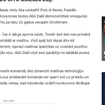
asas vietu tika uzskatīti Pols di Resta, Paskāls
 pēcsezonas testos Abū Dabī demonstrētais sniegumjs
arītu pa labu 22 gadus vecajam Sirotkinam.
 Tas ir dārgs sporta veids. Tomēr šeit tam nav primārā
 strādāt ar mašīnu. Viņš spēj būt tikpat ātrs kā
eriem, izprast mašīnas īpatnības un izveidot pozitīvu
ījās viņu. Abū Dabī viņš sevi parādīja no labākās puses,
i ienesīs komandā, tiks izmantoti mašīnas tehnoloģiju
ija Lova zināšanām komanda cer spert soli uz priekšu un
ktās vietas, kad neizdevās izrādīt konkurenci ātrākajai
REKLĀMA