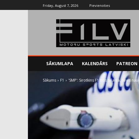
Friday, August 7, 2026
Pievienoties
SĀKUMLAPA
KALENDĀRS
PATREON
Sākums
F1
'SMP': Sirotkins F1 ticis talanta, nevis na