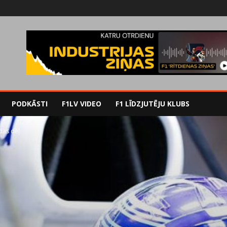
PODKĀSTI
F1LV VIDEO
F1 LĪDZJUTĒJU KLUBS
udas dēļ