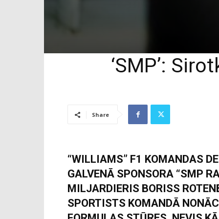
‘SMP’: Sirot
Share
“WILLIAMS” F1 KOMANDAS DE
GALVENĀ SPONSORA “SMP RA
MILJARDIERIS BORISS ROTENB
SPORTISTS KOMANDĀ NONĀCA
FORMULAS STŪRES, NEVIS KĀD