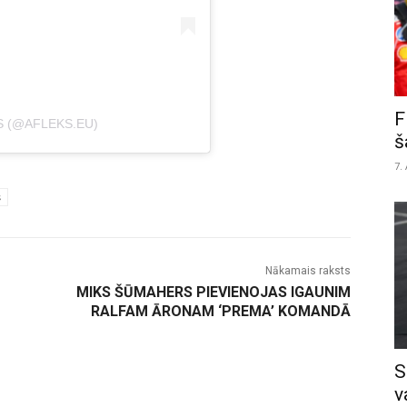
F
S (@AFLEKS.EU)
š
7.
s
Nākamais raksts
MIKS ŠŪMAHERS PIEVIENOJAS IGAUNIM
RALFAM ĀRONAM ‘PREMA’ KOMANDĀ
S
v