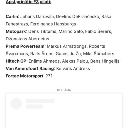
Apstiprinātie F3 piloti:
Carlin
: Jehans Daruvala, Devlins DeFrančesko, Saša
Fenestrazs, Ferdinands Habsburgs
Motopark
: Dens Tiktums, Marino Sato, Fabio Šērers,
Džonatans Aberdeins
Prema Powerteam
: Markus Ārmstrongs, Roberts
Švarcmans, Ralfs Ārons, Guans Ju Žu, Miks Šūmahers
Hitech GP
: Enāms Ahmeds, Alekss Palou, Bens Hingelijs
Van Amersfoort Racing
: Keivans Andress
Fortec Motorsport
: ???
REKLĀMA