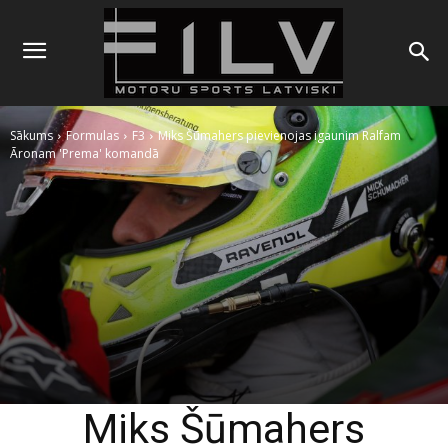
Sākums
Formulas
F3
Miks Šūmahers pievienojas igaunim Ralfam
Āronam 'Prema' komandā
Miks Šūmahers