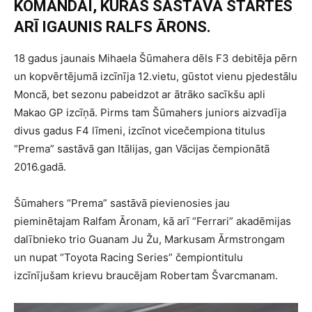
KOMANDAI, KURAS
SASTĀVĀ STARTĒS
ARĪ IGAUNIS RALFS ĀRONS
.
18 gadus jaunais Mihaela Šūmahera dēls F3 debitēja pērn
un kopvērtējumā izcīnīja 12.vietu, gūstot vienu pjedestālu
Moncā, bet sezonu pabeidzot ar ātrāko sacīkšu apli
Makao GP izcīņā. Pirms tam Šūmahers juniors aizvadīja
divus gadus F4 līmeni, izcīnot vicečempiona titulus
“Prema” sastāvā gan Itālijas, gan Vācijas čempionātā
2016.gadā.
Šūmahers “Prema” sastāvā pievienosies jau
pieminētajam Ralfam Āronam, kā arī “Ferrari” akadēmijas
dalībnieko trio Guanam Ju Žu, Markusam Ārmstrongam
un nupat “
Toyota Racing Series
” čempiontitulu
izcīnījušam krievu braucējam Robertam Švarcmanam.