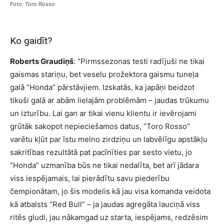
Foto: Toro Rosso
Ko gaidīt?
Roberts Graudiņš
: “Pirmssezonas testi radījuši ne tikai
gaismas stariņu, bet veselu prožektora gaismu tuneļa
galā “Honda” pārstāvjiem. Izskatās, ka japāņi beidzot
tikuši galā ar abām lielajām problēmām – jaudas trūkumu
un izturību. Lai gan ar tikai vienu klientu ir ievērojami
grūtāk sakopot nepieciešamos datus, “Toro Rosso”
varētu kļūt par īstu melno zirdziņu un labvēlīgu apstākļu
sakritības rezultātā pat pacīnīties par sesto vietu, jo
“Honda” uzmanība būs ne tikai nedalīta, bet arī jādara
viss iespējamais, lai pierādītu savu piederību
čempionātam, jo šis modelis kā jau visa komanda veidota
kā atbalsts “Red Bull” – ja jaudas agregāta lauciņā viss
ritēs gludi, jau nākamgad uz starta, iespējams, redzēsim