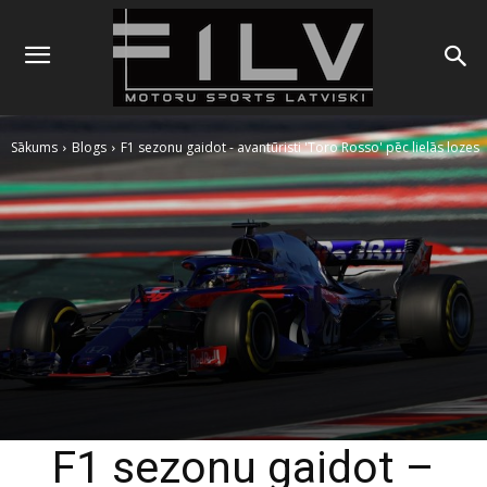
Sākums
Blogs
F1 sezonu gaidot - avantūristi 'Toro Rosso' pēc lielās lozes
F1 sezonu gaidot –