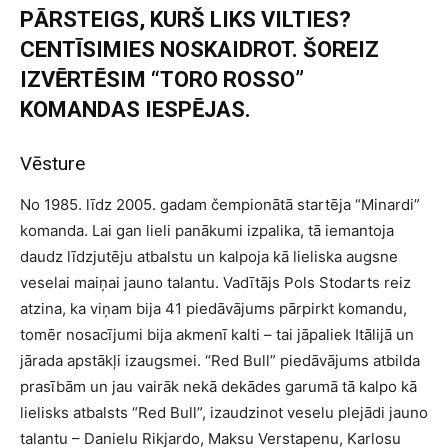
PĀRSTEIGS, KURŠ LIKS VILTIES?
CENTĪSIMIES NOSKAIDROT. ŠOREIZ
IZVĒRTĒSIM “TORO ROSSO”
KOMANDAS IESPĒJAS.
Vēsture
No 1985. līdz 2005. gadam čempionātā startēja “Minardi”
komanda. Lai gan lieli panākumi izpalika, tā iemantoja
daudz līdzjutēju atbalstu un kalpoja kā lieliska augsne
veselai maiņai jauno talantu. Vadītājs Pols Stodarts reiz
atzina, ka viņam bija 41 piedāvājums pārpirkt komandu,
tomēr nosacījumi bija akmenī kalti – tai jāpaliek Itālijā un
jārada apstākļi izaugsmei. “Red Bull” piedāvājums atbilda
prasībām un jau vairāk nekā dekādes garumā tā kalpo kā
lielisks atbalsts “Red Bull”, izaudzinot veselu plejādi jauno
talantu – Danielu Rikjardo, Maksu Verstapenu, Karlosu