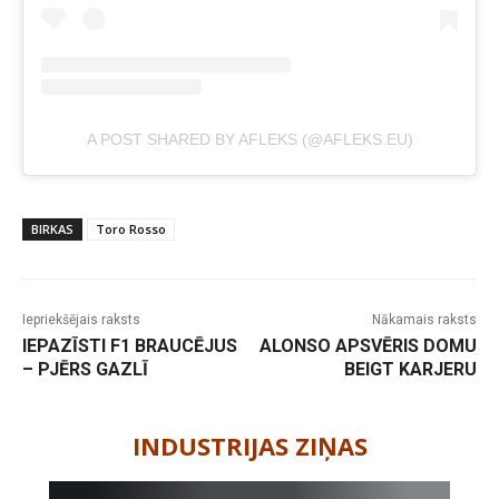
A POST SHARED BY AFLEKS (@AFLEKS.EU)
BIRKAS
Toro Rosso
Iepriekšējais raksts
Nākamais raksts
IEPAZĪSTI F1 BRAUCĒJUS
ALONSO APSVĒRIS DOMU
– PJĒRS GAZLĪ
BEIGT KARJERU
-
INDUSTRIJAS ZIŅAS