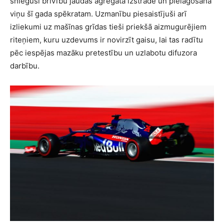
sniegusi brīvību jaudas agregāta izstrādē un pielāgošanā
viņu šī gada spēkratam. Uzmanību piesaistījuši arī
izliekumi uz mašīnas grīdas tieši priekšā aizmugurējiem
riteņiem, kuru uzdevums ir novirzīt gaisu, lai tas radītu
pēc iespējas mazāku pretestību un uzlabotu difuzora
darbību.