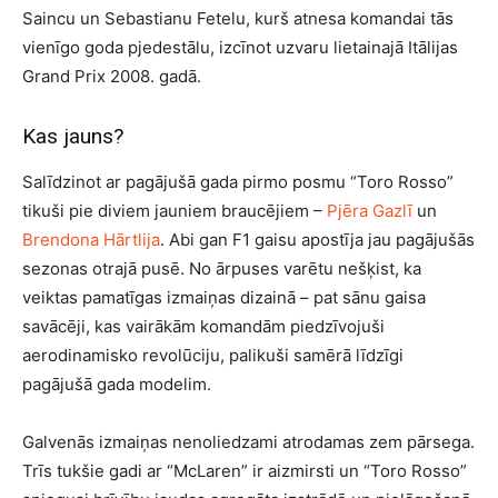
Saincu un Sebastianu Fetelu, kurš atnesa komandai tās
vienīgo goda pjedestālu, izcīnot uzvaru lietainajā Itālijas
Grand Prix 2008. gadā.
Kas jauns?
Salīdzinot ar pagājušā gada pirmo posmu “Toro Rosso”
tikuši pie diviem jauniem braucējiem –
Pjēra Gazlī
un
Brendona Hārtlija
. Abi gan F1 gaisu apostīja jau pagājušās
sezonas otrajā pusē. No ārpuses varētu nešķist, ka
veiktas pamatīgas izmaiņas dizainā – pat sānu gaisa
savācēji, kas vairākām komandām piedzīvojuši
aerodinamisko revolūciju, palikuši samērā līdzīgi
pagājušā gada modelim.
Galvenās izmaiņas nenoliedzami atrodamas zem pārsega.
Trīs tukšie gadi ar “McLaren” ir aizmirsti un “Toro Rosso”