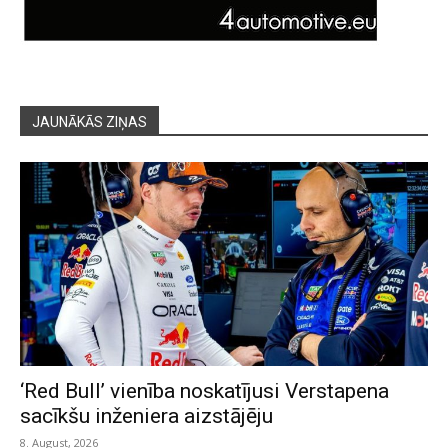
JAUNĀKĀS ZIŅAS
‘Red Bull’ vienība noskatījusi Verstapena
sacīkšu inženiera aizstājēju
8. August, 2026