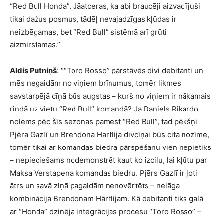
“Red Bull Honda”. Jāatceras, ka abi braucēji aizvadījuši
tikai dažus posmus, tādēļ nevajadzīgas kļūdas ir
neizbēgamas, bet “Red Bull” sistēmā arī grūti
aizmirstamas.”
Aldis Putniņš
: ““Toro Rosso” pārstāvēs divi debitanti un
mēs negaidām no viņiem brīnumus, tomēr likmes
savstarpējā cīņā būs augstas – kurš no viņiem ir nākamais
rindā uz vietu “Red Bull” komandā? Ja Daniels Rikardo
nolems pēc šīs sezonas pamest “Red Bull”, tad pēkšņi
Pjēra Gazlī un Brendona Hartlija divcīņai būs cita nozīme,
tomēr tikai ar komandas biedra pārspēšanu vien nepietiks
– nepieciešams nodemonstrēt kaut ko izcilu, lai kļūtu par
Maksa Verstapena komandas biedru. Pjērs Gazlī ir ļoti
ātrs un savā ziņā pagaidām nenovērtēts – nelāga
kombinācija Brendonam Hārtlijam. Kā debitanti tiks galā
ar “Honda” dzinēja integrācijas procesu “Toro Rosso” –