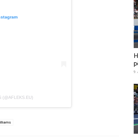
nstagram
H
p
9.
S (@AFLEKS.EU)
illiams