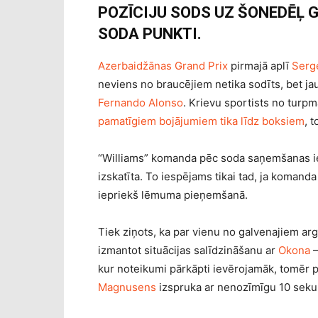
POZĪCIJU SODS UZ ŠONEDĒĻ G
SODA PUNKTI.
Azerbaidžānas Grand Prix
pirmajā aplī
Serge
neviens no braucējiem netika sodīts, bet jau
Fernando Alonso
. Krievu sportists no turp
pamatīgiem bojājumiem tika līdz boksiem
, 
“Williams” komanda pēc soda saņemšanas iesn
izskatīta. To iespējams tikai tad, ja komand
iepriekš lēmuma pieņemšanā.
Tiek ziņots, ka par vienu no galvenajiem a
izmantot situācijas salīdzināšanu ar
Okona
kur noteikumi pārkāpti ievērojamāk, tomēr p
Magnusens
izspruka ar nenozīmīgu 10 seku