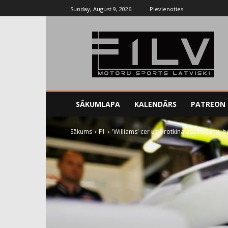
Sunday, August 9, 2026
Pievienoties
SĀKUMLAPA
KALENDĀRS
PATREON
Sākums
F1
'Williams' cer uz Sirotkina apžēlošanu, b