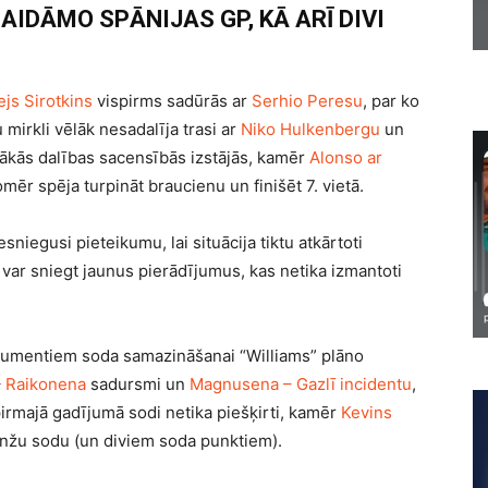
AIDĀMO SPĀNIJAS GP, KĀ ARĪ DIVI
js Sirotkins
vispirms sadūrās ar
Serhio Peresu
, par ko
 mirkli vēlāk nesadalīja trasi ar
Niko Hulkenbergu
un
mākās dalības sacensībās izstājās, kamēr
Alonso ar
tomēr spēja turpināt braucienu un finišēt 7. vietā.
iegusi pieteikumu, lai situācija tiktu atkārtoti
a var sniegt jaunus pierādījumus, kas netika izmantoti
rgumentiem soda samazināšanai “Williams” plāno
–
Raikonena
sadursmi un
Magnusena – Gazlī incidentu
,
irmajā gadījumā sodi netika piešķirti, kamēr
Kevins
nžu sodu (un diviem soda punktiem).