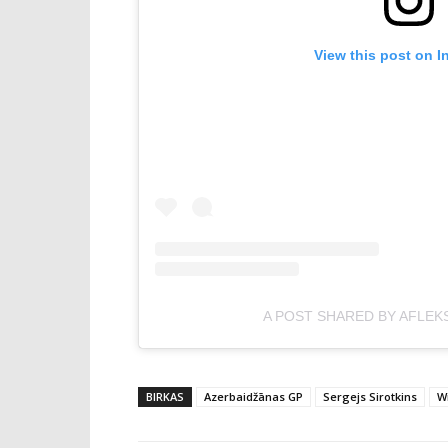
View this post on I
A POST SHARED BY AFLEK
BIRKAS
Azerbaidžānas GP
Sergejs Sirotkins
W