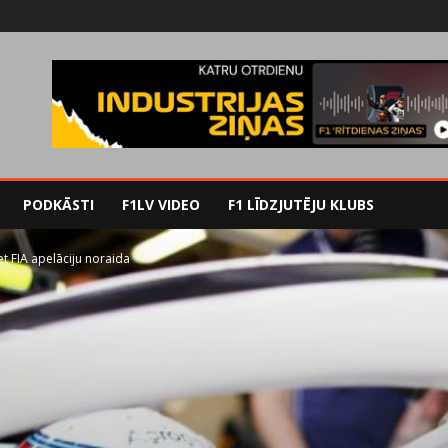
PODKĀSTI
F1LV VIDEO
F1 LĪDZJUTĒJU KLUBS
et FIA apelāciju noraida