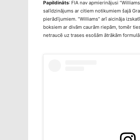
Papildināts
: FIA nav apmierinājusi “William
salīdzinājums ar citiem notikumiem šajā Gr
pierādījumiem. “Williams” arī aicināja izskat
boksiem ar divām caurām riepām, tomēr tiesn
netraucē uz trases esošām ātrākām formul