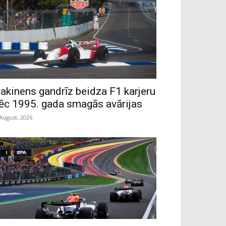
akinens gandrīz beidza F1 karjeru
ēc 1995. gada smagās avārijas
 August, 2026