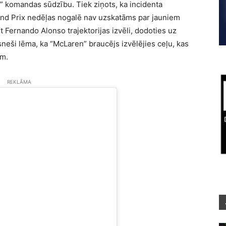
s” komandas sūdzību. Tiek ziņots, ka incidenta
and Prix nedēļas nogalē nav uzskatāms par jauniem
īt Fernando Alonso trajektorijas izvēli, dodoties uz
eši lēma, ka “McLaren” braucējs izvēlējies ceļu, kas
ām.
REKLĀMA