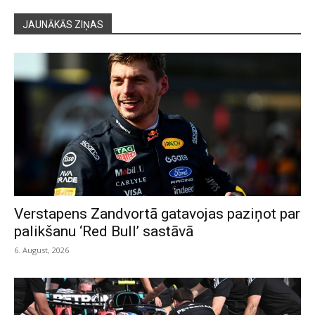
JAUNĀKĀS ZIŅAS
Verstapens Zandvortā gatavojas paziņot par
palikšanu ‘Red Bull’ sastāvā
6. August, 2026