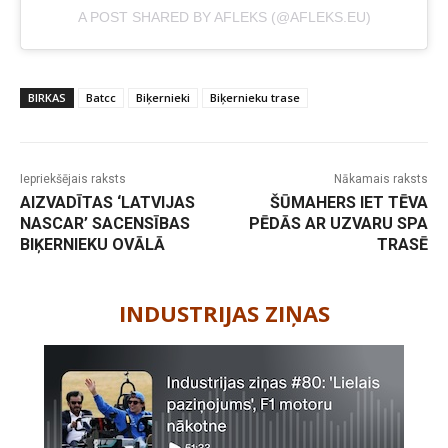
A POST SHARED BY AFLEKS (@AFLEKS.EU)
BIRKAS
Batcc
Biķernieki
Biķernieku trase
Iepriekšējais raksts
Nākamais raksts
AIZVADĪTAS ‘LATVIJAS
ŠŪMAHERS IET TĒVA
NASCAR’ SACENSĪBAS
PĒDĀS AR UZVARU SPA
BIĶERNIEKU OVĀLĀ
TRASĒ
-
INDUSTRIJAS ZIŅAS