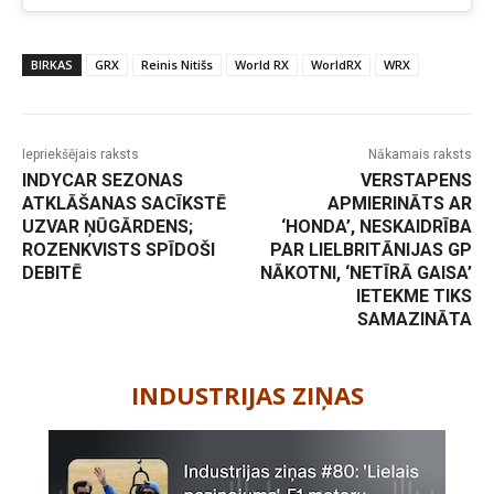
BIRKAS
GRX
Reinis Nitišs
World RX
WorldRX
WRX
Iepriekšējais raksts
Nākamais raksts
INDYCAR SEZONAS
VERSTAPENS
ATKLĀŠANAS SACĪKSTĒ
APMIERINĀTS AR
UZVAR ŅŪGĀRDENS;
‘HONDA’, NESKAIDRĪBA
ROZENKVISTS SPĪDOŠI
PAR LIELBRITĀNIJAS GP
DEBITĒ
NĀKOTNI, ‘NETĪRĀ GAISA’
IETEKME TIKS
SAMAZINĀTA
-
INDUSTRIJAS ZIŅAS