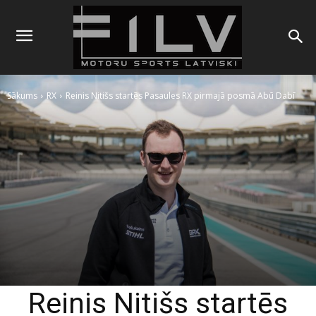
Sākums
RX
Reinis Nitišs startēs Pasaules RX pirmajā posmā Abū Dabī
Reinis Nitišs startēs