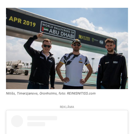
Nitišs, Timerzjanovs, Gronholms, foto: REINISNITISS.com
REKLĀMA