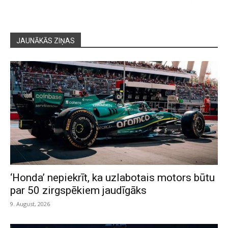
JAUNĀKĀS ZIŅAS
‘Honda’ nepiekrīt, ka uzlabotais motors būtu
par 50 zirgspēkiem jaudīgāks
9. August, 2026