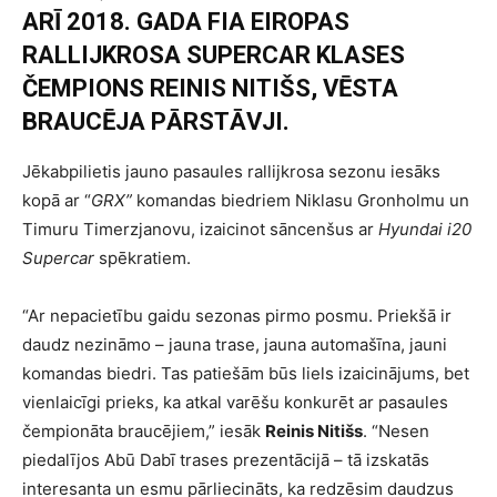
ARĪ 2018. GADA FIA EIROPAS
RALLIJKROSA SUPERCAR KLASES
ČEMPIONS REINIS NITIŠS, VĒSTA
BRAUCĒJA PĀRSTĀVJI.
Jēkabpilietis jauno pasaules rallijkrosa sezonu iesāks
kopā ar “
GRX”
komandas biedriem Niklasu Gronholmu un
Timuru Timerzjanovu, izaicinot sāncenšus ar
Hyundai i20
Supercar
spēkratiem.
“Ar nepacietību gaidu sezonas pirmo posmu. Priekšā ir
daudz nezināmo – jauna trase, jauna automašīna, jauni
komandas biedri. Tas patiešām būs liels izaicinājums, bet
vienlaicīgi prieks, ka atkal varēšu konkurēt ar pasaules
čempionāta braucējiem,” iesāk
Reinis Nitišs
. “Nesen
piedalījos Abū Dabī trases prezentācijā – tā izskatās
interesanta un esmu pārliecināts, ka redzēsim daudzus