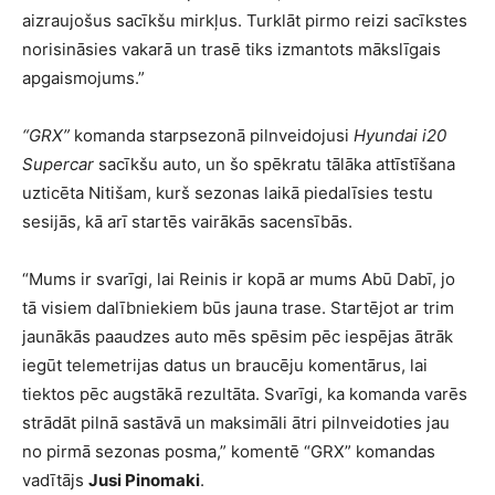
aizraujošus sacīkšu mirkļus. Turklāt pirmo reizi sacīkstes
norisināsies vakarā un trasē tiks izmantots mākslīgais
apgaismojums.”
“GRX”
komanda starpsezonā pilnveidojusi
Hyundai i20
Supercar
sacīkšu auto, un šo spēkratu tālāka attīstīšana
uzticēta Nitišam, kurš sezonas laikā piedalīsies testu
sesijās, kā arī startēs vairākās sacensībās.
“Mums ir svarīgi, lai Reinis ir kopā ar mums Abū Dabī, jo
tā visiem dalībniekiem būs jauna trase. Startējot ar trim
jaunākās paaudzes auto mēs spēsim pēc iespējas ātrāk
iegūt telemetrijas datus un braucēju komentārus, lai
tiektos pēc augstākā rezultāta. Svarīgi, ka komanda varēs
strādāt pilnā sastāvā un maksimāli ātri pilnveidoties jau
no pirmā sezonas posma,” komentē “GRX” komandas
vadītājs
Jusi Pinomaki
.