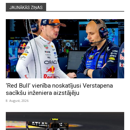
JAUNĀKĀS ZIŅAS
‘Red Bull’ vienība noskatījusi Verstapena
sacīkšu inženiera aizstājēju
8. August, 2026