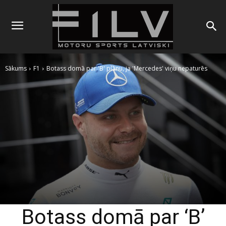
Sākums
F1
Botass domā par 'B' plānu, ja 'Mercedes' viņu nepaturēs
Botass domā par ‘B’