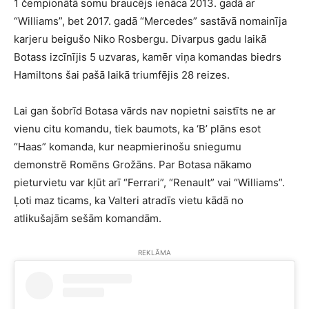
1 čempionātā somu braucējs ienāca 2013. gadā ar
“Williams”, bet 2017. gadā “Mercedes” sastāvā nomainīja
karjeru beigušo Niko Rosbergu. Divarpus gadu laikā
Botass izcīnījis 5 uzvaras, kamēr viņa komandas biedrs
Hamiltons šai pašā laikā triumfējis 28 reizes.
Lai gan šobrīd Botasa vārds nav nopietni saistīts ne ar
vienu citu komandu, tiek baumots, ka ‘B’ plāns esot
“Haas” komanda, kur neapmierinošu sniegumu
demonstrē Romēns Grožāns. Par Botasa nākamo
pieturvietu var kļūt arī “Ferrari”, “Renault” vai “Williams”.
Ļoti maz ticams, ka Valteri atradīs vietu kādā no
atlikušajām sešām komandām.
REKLĀMA