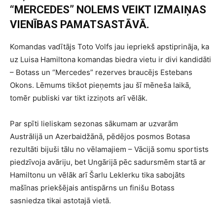
“MERCEDES” NOLEMS VEIKT IZMAIŅAS
VIENĪBAS PAMATSASTĀVĀ.
Komandas vadītājs Toto Volfs jau iepriekš apstiprināja, ka
uz Luisa Hamiltona komandas biedra vietu ir divi kandidāti
– Botass un “Mercedes” rezerves braucējs Estebans
Okons. Lēmums tikšot pieņemts jau šī mēneša laikā,
tomēr publiski var tikt izziņots arī vēlāk.
Par spīti lieliskam sezonas sākumam ar uzvarām
Austrālijā un Azerbaidžānā, pēdējos posmos Botasa
rezultāti bijuši tālu no vēlamajiem – Vācijā somu sportists
piedzīvoja avāriju, bet Ungārijā pēc sadursmēm startā ar
Hamiltonu un vēlāk arī Šarlu Leklerku tika sabojāts
mašīnas priekšējais antispārns un finišu Botass
sasniedza tikai astotajā vietā.