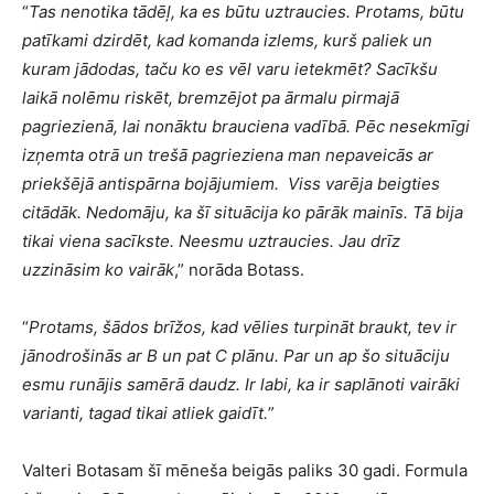
“
Tas nenotika tādēļ, ka es būtu uztraucies. Protams, būtu
patīkami dzirdēt, kad komanda izlems, kurš paliek un
kuram jādodas, taču ko es vēl varu ietekmēt? Sacīkšu
laikā nolēmu riskēt, bremzējot pa ārmalu pirmajā
pagriezienā, lai nonāktu brauciena vadībā. Pēc nesekmīgi
izņemta otrā un trešā pagrieziena man nepaveicās ar
priekšējā antispārna bojājumiem. Viss varēja beigties
citādāk. Nedomāju, ka šī situācija ko pārāk mainīs. Tā bija
tikai viena sacīkste. Neesmu uztraucies. Jau drīz
uzzināsim ko vairāk
,” norāda Botass.
“
Protams, šādos brīžos, kad vēlies turpināt braukt, tev ir
jānodrošinās ar B un pat C plānu. Par un ap šo situāciju
esmu runājis samērā daudz. Ir labi, ka ir saplānoti vairāki
varianti, tagad tikai atliek gaidīt.
”
Valteri Botasam šī mēneša beigās paliks 30 gadi. Formula