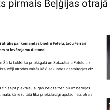
s pirmais Beļģijas otrajā
mi ātrāks par komandas biedru Fetelu, taču Ferrari
em ar ievērojamu distanci.
 ar Šārla Leklērku priekšgalā un Sebastianu Fetelu aiz
raucēji atrodas vairāk kā 8 sekundes desmitdaļas aiz
finišējot piektais, lai gan beidza treniņu uz bēdīgas
malā, kā rezultātā tika priekšlaicīgi apstādināts otrais