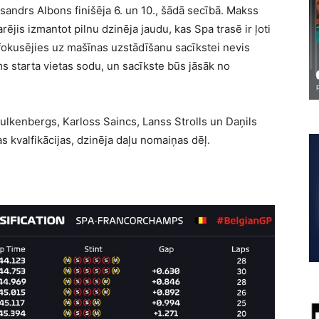
andrs Albons finišēja 6. un 10., šādā secībā. Makss
ējis izmantot pilnu dzinēja jaudu, kas Spa trasē ir ļoti
fokusējies uz mašīnas uzstādīšanu sacīkstei nevis
ms starta vietas sodu, un sacīkste būs jāsāk no
ulkenbergs, Karloss Saincs, Lanss Strolls un Daņils
s kvalfikācijas, dzinēja daļu nomaiņas dēļ.