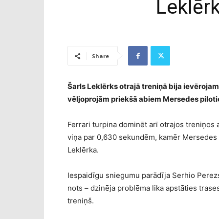
Leklērk
Share
Šarls Leklērks otrajā treniņā bija ievēroja
vēljoprojām priekšā abiem Mersedes piloti
Ferrari turpina dominēt arī otrajos treniņos
viņa par 0,630 sekundēm, kamēr Mersedes b
Leklērka.
Iespaidīgu sniegumu parādīja Serhio Perezs 
nots – dzinēja problēma lika apstāties trases 
treniņš.