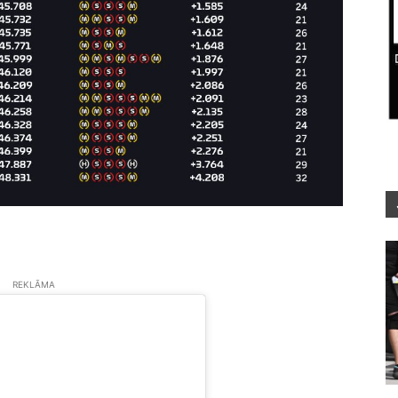
REKLĀMA