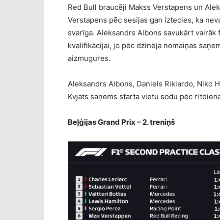
Red Bull braucēji Makss Verstapens un Aleks
Verstapens pēc sesijas gan iztecies, ka nevar
svarīga. Aleksandrs Albons savukārt vairāk 
kvalifikācijai, jo pēc dzinēja nomaiņas saņe
aizmugures.
Aleksandrs Albons, Daniels Rikiardo, Niko H
Kvjats saņems starta vietu sodu pēc rītdiena
Beļģijas Grand Prix – 2. treniņš