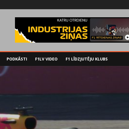
PODKĀSTI
F1LV VIDEO
F1 LĪDZJUTĒJU KLUBS