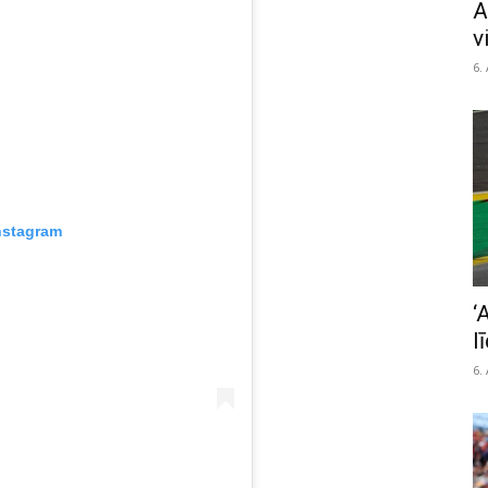
A
v
6.
nstagram
‘
l
6.