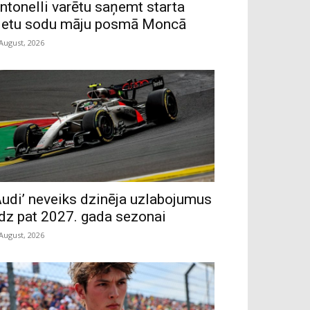
ntonelli varētu saņemt starta
ietu sodu māju posmā Moncā
 August, 2026
Audi’ neveiks dzinēja uzlabojumus
īdz pat 2027. gada sezonai
 August, 2026