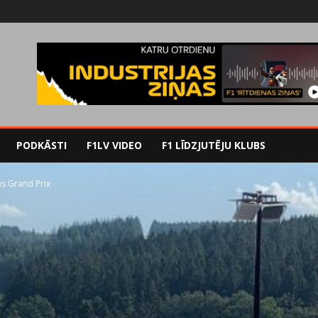
PODKĀSTI
F1LV VIDEO
F1 LĪDZJUTĒJU KLUBS
as Grand Prix