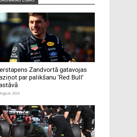
erstapens Zandvortā gatavojas
aziņot par palikšanu ‘Red Bull’
astāvā
 August, 2026