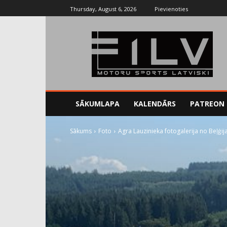
Thursday, August 6, 2026
Pievienoties
SĀKUMLAPA
KALENDĀRS
PATREON
Sākums
Foto
Agra Lauzinieka fotogalerija no Beļģij