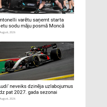
ntonelli varētu saņemt starta
ietu sodu māju posmā Moncā
 August, 2026
Audi’ neveiks dzinēja uzlabojumus
īdz pat 2027. gada sezonai
 August, 2026