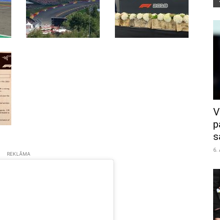
V
p
s
6.
REKLĀMA