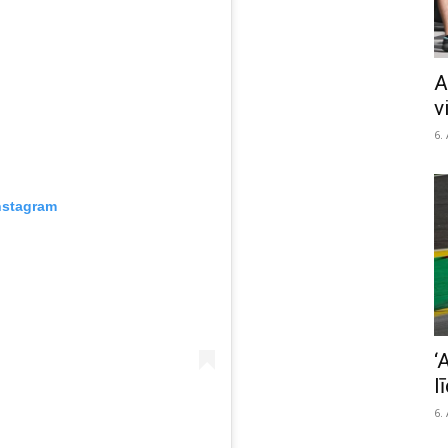
A
v
6.
nstagram
‘
l
6.