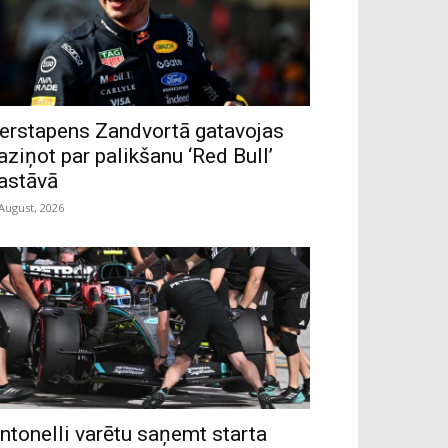
erstapens Zandvortā gatavojas
aziņot par palikšanu ‘Red Bull’
astāvā
 August, 2026
ntonelli varētu saņemt starta