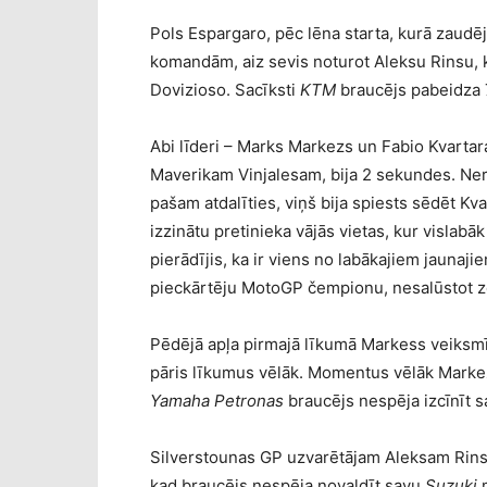
Pols Espargaro, pēc lēna starta, kurā zaudēja 
komandām, aiz sevis noturot Aleksu Rinsu, k
Dovizioso. Sacīksti
KTM
braucējs pabeidza 7
Abi līderi – Marks Markezs un Fabio Kvartarar
Maverikam Vinjalesam, bija 2 sekundes. Ner
pašam atdalīties, viņš bija spiests sēdēt Kva
izzinātu pretinieka vājās vietas, kur vislabā
pierādījis, ka ir viens no labākajiem jaunaj
pieckārtēju MotoGP čempionu, nesalūstot z
Pēdējā apļa pirmajā līkumā Markess veiksmīg
pāris līkumus vēlāk. Momentus vēlāk Markez
Yamaha Petronas
braucējs nespēja izcīnīt 
Silverstounas GP uzvarētājam Aleksam Rinsa
kad braucējs nespēja novaldīt savu
Suzuki
m