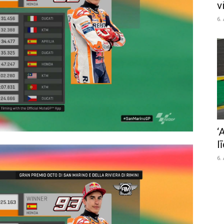
v
6.
‘
l
6.