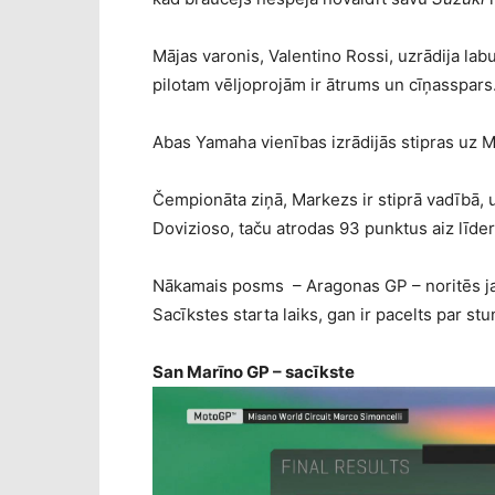
Mājas varonis, Valentino Rossi, uzrādija labu
pilotam vēljoprojām ir ātrums un cīņasspars
Abas Yamaha vienības izrādijās stipras uz 
Čempionāta ziņā, Markezs ir stiprā vadībā, 
Dovizioso, taču atrodas 93 punktus aiz līder
Nākamais posms – Aragonas GP – noritēs ja
Sacīkstes starta laiks, gan ir pacelts par s
San Marīno GP – sacīkste