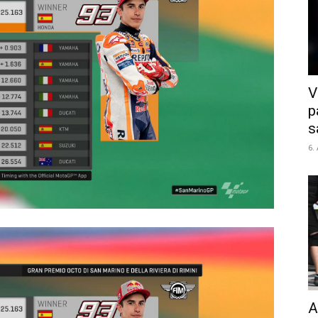
V
p
s
6.
A