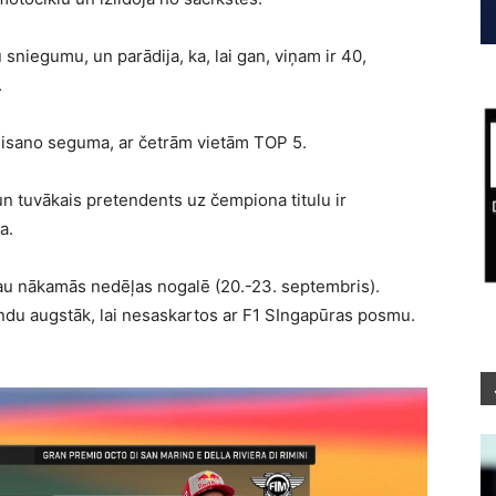
 sniegumu, un parādija, ka, lai gan, viņam ir 40,
.
Misano seguma, ar četrām vietām TOP 5.
un tuvākais pretendents uz čempiona titulu ir
a.
u nākamās nedēļas nogalē (20.-23. septembris).
tundu augstāk, lai nesaskartos ar F1 SIngapūras posmu.