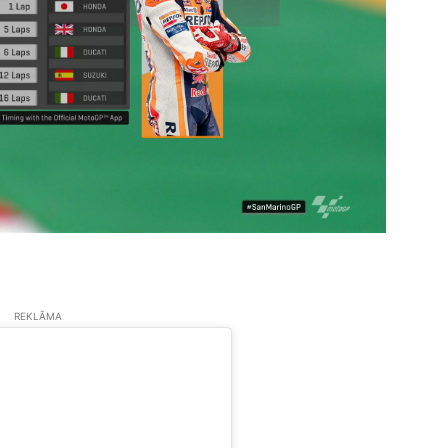
REKLĀMA