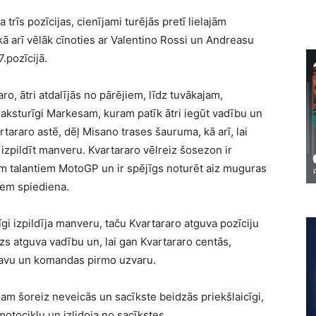
trīs pozīcijas, cienījami turējās pretī lielajām
ā arī vēlāk cīnoties ar Valentino Rossi un Andreasu
.pozīcijā.
o, ātri atdalījās no pārējiem, līdz tuvākajam,
aksturīgi Markesam, kuram patīk ātri iegūt vadību un
rtararo astē, dēļ Misano trases šauruma, kā arī, lai
k izpildīt manveru. Kvartararo vēlreiz šosezon ir
iem talantiem MotoGP un ir spējīgs noturēt aiz muguras
em spiediena.
i izpildīja manveru, taču Kvartararo atguva pozīciju
s atguva vadību un, lai gan Kvartararo centās,
savu un komandas pirmo uzvaru.
m šoreiz neveicās un sacīkste beidzās priekšlaicīgi,
otociklu un izlidoja no sacīkstes.