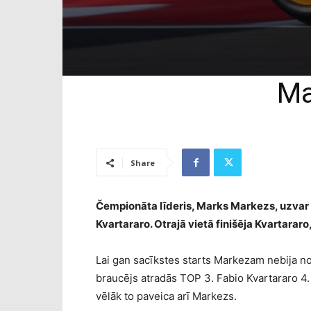
Ma
Share
Čempionāta līderis, Marks Markezs, uzvar 
Kvartararo. Otrajā vietā finišēja Kvartararo
Lai gan sacīkstes starts Markezam nebija n
braucējs atradās TOP 3. Fabio Kvartararo 4.
vēlāk to paveica arī Markezs.