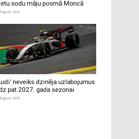
ietu sodu māju posmā Moncā
 August, 2026
Audi’ neveiks dzinēja uzlabojumus
īdz pat 2027. gada sezonai
 August, 2026