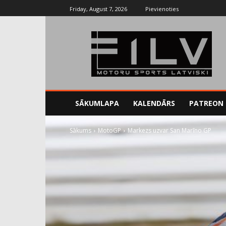
Friday, August 7, 2026
Pievienoties
SĀKUMLAPA
KALENDĀRS
PATREON
Sākums
MotoGP
Markezs uzvar San Marīno GP