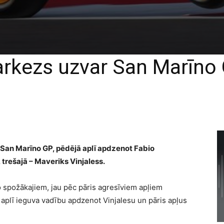
rkezs uzvar San Marīno
San Marīno GP, pēdējā aplī apdzenot Fabio
, trešajā – Maveriks Vinjaless.
o spožākajiem, jau pēc pāris agresīviem apļiem
 aplī ieguva vadību apdzenot Vinjalesu un pāris apļus