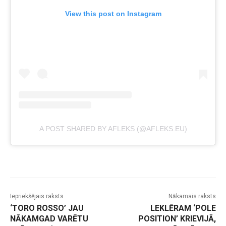
View this post on Instagram
A POST SHARED BY AFLEKS (@AFLEKS.EU)
Iepriekšējais raksts
Nākamais raksts
‘TORO ROSSO’ JAU
LEKLĒRAM ‘POLE
NĀKAMGAD VARĒTU
POSITION’ KRIEVIJĀ,