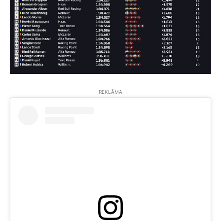
REKLĀMA