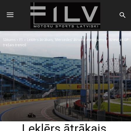
Sākums
F1
Leklērs ātrākais, 'Mercedes' ātruma meklējumos - Krievijas GP
trešais treniņš
Leklērs ātrākais,