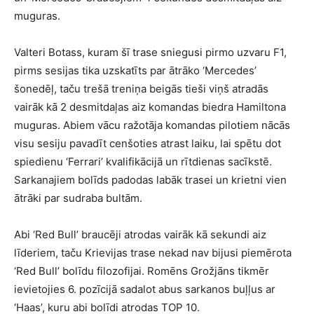
muguras.
Valteri Botass, kuram šī trase sniegusi pirmo uzvaru F1,
pirms sesijas tika uzskatīts par ātrāko ‘Mercedes’
šonedēļ, taču trešā treniņa beigās tieši viņš atradās
vairāk kā 2 desmitdaļas aiz komandas biedra Hamiltona
muguras. Abiem vācu ražotāja komandas pilotiem nācās
visu sesiju pavadīt cenšoties atrast laiku, lai spētu dot
spiedienu ‘Ferrari’ kvalifikācijā un rītdienas sacīkstē.
Sarkanajiem bolīds padodas labāk trasei un krietni vien
ātrāki par sudraba bultām.
Abi ‘Red Bull’ braucēji atrodas vairāk kā sekundi aiz
līderiem, taču Krievijas trase nekad nav bijusi piemērota
‘Red Bull’ bolīdu filozofijai. Romēns Grožjāns tikmēr
ievietojies 6. pozīcijā sadalot abus sarkanos buļļus ar
‘Haas’, kuru abi bolīdi atrodas TOP 10.