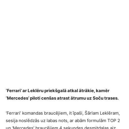
‘Ferrari’ ar Leklēru priekšgalā atkal ātrākie, kamēr
‘Mercedes’ piloti cenšas atrast ātrumu uz Soču trases.
‘Ferrari’ komandas braucējiem, it īpaši, Šārlam Leklēram,
sesija noslēdzās uz labas nots, ar abām formulām TOP 2
un ‘Mercedes’ braucējiem 4 sekundes desmitdaļas aiz