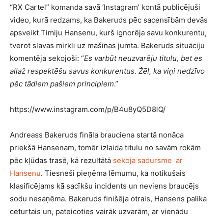
“RX Cartel” komanda savā ‘Instagram’ kontā publicējuši
video, kurā redzams, ka Bakeruds pēc sacensībām devās
apsveikt Timiju Hansenu, kurš ignorēja savu konkurentu,
tverot slavas mirkli uz mašīnas jumta. Bakeruds situāciju
komentēja sekojoši: “
Es varbūt neuzvarēju titulu, bet es
allaž respektēšu savus konkurentus. Žēl, ka viņi nedzīvo
pēc tādiem pašiem principiem
.”
https://www.instagram.com/p/B4u8yQ5D8lQ/
Andreass Bakeruds fināla brauciena startā nonāca
priekšā Hansenam, tomēr izlaida titulu no savām rokām
pēc kļūdas trasē, kā rezultātā
sekoja sadursme ar
Hansenu
. Tiesneši pieņēma lēmumu, ka notikušais
klasificējams kā sacīkšu incidents un neviens braucējs
sodu nesaņēma. Bakeruds finišēja otrais, Hansens palika
ceturtais un, pateicoties vairāk uzvarām, ar vienādu