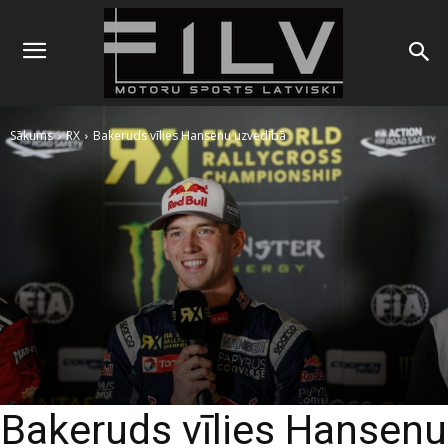
Sākums
RX
Bakeruds vīlies Hansenu uzvedībā
Bakeruds vīlies Hansenu