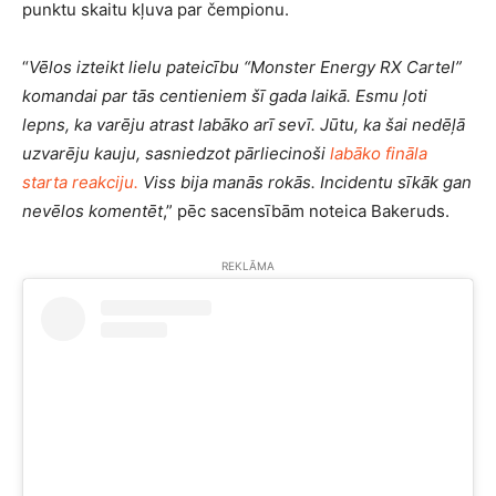
punktu skaitu kļuva par čempionu.
“
Vēlos izteikt lielu pateicību “Monster Energy RX Cartel”
komandai par tās centieniem šī gada laikā. Esmu ļoti
lepns, ka varēju atrast labāko arī sevī. Jūtu, ka šai nedēļā
uzvarēju kauju, sasniedzot pārliecinoši
labāko fināla
starta reakciju.
Viss bija manās rokās. Incidentu sīkāk gan
nevēlos komentēt
,” pēc sacensībām noteica Bakeruds.
REKLĀMA