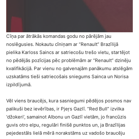
Cīņa par ātrākās komandas godu no pārējām jau
noslēgusies. Nokautu cīniņam ar “Renault” Brazīlijā
pielika Karloss Saincs ar satriecošu trešo vietu, startējot
no pēdējās pozīcijas pēc problēmām ar “Renault” dzinēju
kvalifikācijā. Par vienu no galvenajām panākumu atslēgām
uzskatāms tieši satriecošais sniegums Sainca un Norisa
izpildījumā.
Vēl viens braucējs, kura sasniegumi pēdējos posmos nav
palikuši bez ievērības, ir Pjeŗs Gazlī. “Red Bull” izvilka
‘džokeri’, samainot Albonu un Gazlī vietām, jo francūzis
guvis otro elpu, regulāri finišē punktos un, ja Brazīlijas
pejedestāls lielā mērā norakstāms uz vadošo braucēju