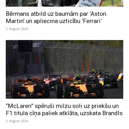
Bērmans atbild uz baumām par ‘Aston
Martin’ un apliecina uzticību ‘Ferrari’
5. August, 2026
“McLaren” spēruši milzu soli uz priekšu un
F1 titula cīņa paliek atklāta, uzskata Brandls
5. August, 2026