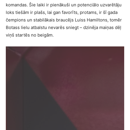
komandas. Šie laiki ir pienākuši un potenciālo uzvarētāju
loks tiešām ir plašs, lai gan favorīts, protams, ir šī gada
čempions un stabilākais braucējs Luiss Hamiltons, tomēr
Botass lielu atbalstu nevarēs sniegt – dzinēja maiņas dēļ
viņš startēs no beigām.