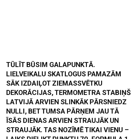
TŪLĪT BŪSIM GALAPUNKTĀ.
LIELVEIKALU SKATLOGUS PAMAZĀM
SĀK IZDAIĻOT ZIEMASSVĒTKU
DEKORĀCIJAS, TERMOMETRA STABIŅŠ
LATVIJĀ ARVIEN SLINKĀK PĀRSNIEDZ
NULLI, BET TUMSA PĀRŅEM JAU TĀ
ĪSĀS DIENAS ARVIEN STRAUJĀK UN
STRAUJĀK. TAS NOZĪMĒ TIKAI VIENU –