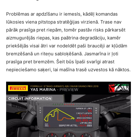
Problēmas ar apdzīšanu ir iemesls, kādēļ komandas
lūkosies viena pitstopa stratēģijas virzienā. Trase nav
pārāk prasīga pret riepām, tomēr pastāv risks pārkarsēt
aizmugurējās riepas, kas paātrina degradāciju, kamēr
priekšējās visai ātri var nodeldēt paši braucēji ar kļūdām
bremzēšanā un riteņu sabloķēšanā. Jasmarīna ir ļoti
prasīga pret bremzēm. Šeit būs īpaši svarīgi atrast
nepieciešamo saķeri, lai mašīna trasē uzvestos kā nāktos.