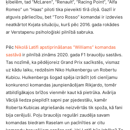
ķibelēm, tad “McLaren”, “Renault”, “Racing Point”, “Alfa
Romeo” un “Haas” piloti tika pieveikti tīrā cīņā. Gazlī ir
atguvis pārliecību, bet “Toro Rosso” komandai ir izdevies
neatkārtot Kvjata situāciju, kurš pēc 2016. gada rokādes
ar Verstapenu psiholoģiski pilnībā sabruka.
Pēc
Nikolā Latifi apstiprināšanas “Williams” komandas
sastāvā
ir pilnībā zināms 2020. gada F1 braucēju sastāvs.
Tas nozīmē, ka pēdējoreiz Grand Prix sacīkstēs, vismaz
uz kādu laiku, redzēsim Niko Hulkenbergu un Robertu
Kubicu. Hulkenbergs šogad spēja izrādīt ļoti cienījamu
konkurenci komandas jaunpienācējam Rikjardo, tomēr
atbildīgākajos brīžos vienmēr kaut kā pietrūka. Avārija
Vācijā liedza piepildīt sapni par pjedestālu, kamēr
Roberta Kubicas atgriešanās neizvērtās tik spoža, kā fani
bija cerējuši. Poļu braucējs regulāri zaudēja savam
komandas biedram Raselam un pacīnīties ar citu