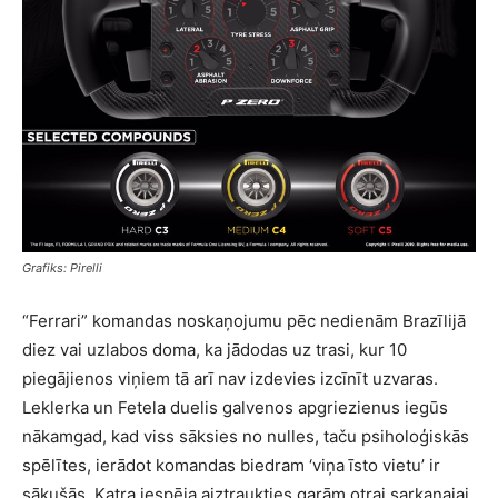
Grafiks: Pirelli
“Ferrari” komandas noskaņojumu pēc nedienām Brazīlijā
diez vai uzlabos doma, ka jādodas uz trasi, kur 10
piegājienos viņiem tā arī nav izdevies izcīnīt uzvaras.
Leklerka un Fetela duelis galvenos apgriezienus iegūs
nākamgad, kad viss sāksies no nulles, taču psiholoģiskās
spēlītes, ierādot komandas biedram ‘viņa īsto vietu’ ir
sākušās. Katra iespēja aiztraukties garām otrai sarkanajai