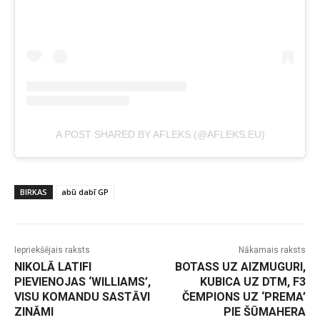
A POST SHARED BY AFLEKS (@AFLEKS.EU)
BIRKAS
abū dabī GP
Iepriekšējais raksts
Nākamais raksts
NIKOLĀ LATIFI
BOTASS UZ AIZMUGURI,
PIEVIENOJAS ‘WILLIAMS’,
KUBICA UZ DTM, F3
VISU KOMANDU SASTĀVI
ČEMPIONS UZ ‘PREMA’
ZINĀMI
PIE ŠŪMAHERA