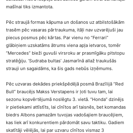
mašīnai tiks izmantota.
Pēc straujā formas kāpuma un došanos uz atbilstošākām
trasēm pēc vasaras pārtraukuma, itāļi nav uzvarējuši jau
piecus posmus pēc kārtas. Par vienu no “Ferrari”
glābiņiem uzskatāms ātrums viena apļa ietvaros, tomēr
“Mercedes” bieži guvuši virsroku ar prasmīgāku pitstopu
stratēģiju. ‘Sudraba bultas’ Jasmarīnā allaž traukušās
strauji un sagaidāms, ka šis gads nebūs izņēmums.
Pēc uzvaras dekādes priekšpēdējā posmā Brazīlijā “Red
Bull” braucējs Makss Verstapens ir ļoti tuvu tam, lai
sezonu kopvērtējumā noslēgtu 3. vietā. “Honda” dzinējs
ir pietiekami attīstīts, lai cīnītos arī taisnēs, bet komandas
biedrs Albons pamazām tuvojas vadošajiem braucējiem,
kas liek arī konkurentiem pārdomāt savu taktiku. Gadiem
skatītāji vēlējās, lai par uzvaru cīnītos vismaz 3