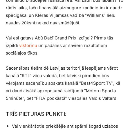
komandu braucējiem sanāca reti. Vai Latifi būs labāks? To
rādīs laiks, taču finansiālā aizmugure kanādietim ir daudz
spēcīgāka, un Klēras Viljamsas vadībā “Williams” lielu
naudas žūksni nekad nav smādējuši.
Vai esi gatavs Abū Dabī Grand Prix izcīņai? Pirms tās
izpildi
viktorīnu
un padalies ar saviem rezultātiem
sociālajos tīkos!
Sacensības tiešraidē Latvijas teritorijā iespējams vērot
kanālā “RTL” vācu valodā, bet latviski pirmdien būs
vērojams sacensību apskats kanālā “Best4Sport TV”, kā
arī daudz īsākā apkopojumā raidījumā “Motoru Sporta
5minūte”, bet “F1LV podkāstā” viesosies Valdis Valters.
TRĪS PIETURAS PUNKTI:
Vai vienkāršotie priekšējie antispārni šogad uzlabos