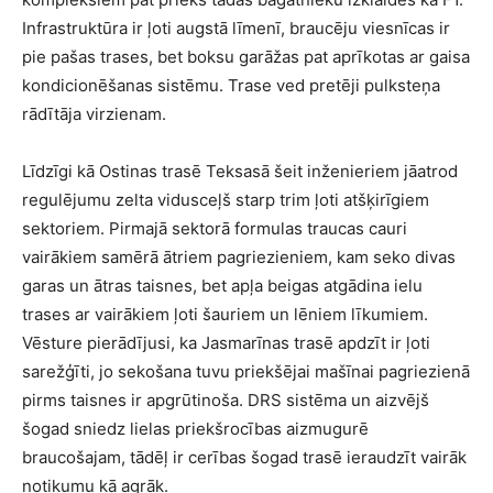
Infrastruktūra ir ļoti augstā līmenī, braucēju viesnīcas ir
pie pašas trases, bet boksu garāžas pat aprīkotas ar gaisa
kondicionēšanas sistēmu. Trase ved pretēji pulksteņa
rādītāja virzienam.
Līdzīgi kā Ostinas trasē Teksasā šeit inženieriem jāatrod
regulējumu zelta vidusceļš starp trim ļoti atšķirīgiem
sektoriem. Pirmajā sektorā formulas traucas cauri
vairākiem samērā ātriem pagriezieniem, kam seko divas
garas un ātras taisnes, bet apļa beigas atgādina ielu
trases ar vairākiem ļoti šauriem un lēniem līkumiem.
Vēsture pierādījusi, ka Jasmarīnas trasē apdzīt ir ļoti
sarežģīti, jo sekošana tuvu priekšējai mašīnai pagriezienā
pirms taisnes ir apgrūtinoša. DRS sistēma un aizvējš
šogad sniedz lielas priekšrocības aizmugurē
braucošajam, tādēļ ir cerības šogad trasē ieraudzīt vairāk
notikumu kā agrāk.