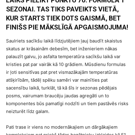
LAIKS PIELIKT PUNKTU 70. FORMULA 1
SEZONAI. TAS TIKS PAVEIKTS VIETĀ,
KUR STARTS TIEK DOTS GAISMĀ, BET
FINIŠS PIE MĀKSLĪGĀ APGAISMOJUMA!
Saulriets sacīkšu laikā līdzjutējiem ļauj baudīt skaistus
skatus ar krāsainām debesīm, bet inženieriem nākas
palauzīt galvu, jo asfalta temperatūra sacīkšu laikā var
kristies pat par vairāk kā 10 grādiem. Mūsdienu formulas
ir ļoti sensitīvas pat pret vismazākajām temperatūras
atšķirībām, tādēļ spēku samēri var mainīties pat
sacensību laikā, turklāt, tā kā šīs ir sezonas pēdējais
posms, vairumam braucēju jaudas agregāti un to
komponentes būs pamatīgi nodzīti un tiem pastāvēs risks
neizturēt līdz galam.
Pati trase ir viens no modernākajiem un dārgākajiem
kompleksiem pat priekš tādas bagātnieku izklaides kā F1.