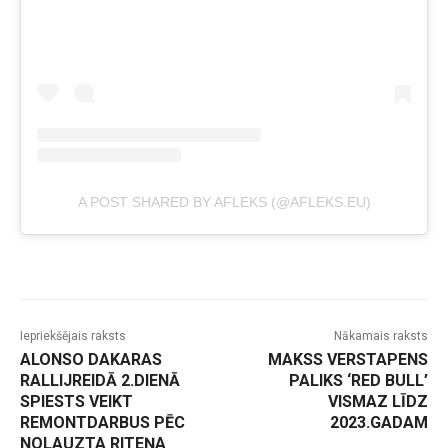
A POST SHARED BY AFLEKS (@AFLEKS.EU)
Iepriekšējais raksts
Nākamais raksts
ALONSO DAKARAS
MAKSS VERSTAPENS
RALLIJREIDĀ 2.DIENĀ
PALIKS ‘RED BULL’
SPIESTS VEIKT
VISMAZ LĪDZ
REMONTDARBUS PĒC
2023.GADAM
NOLAUZTA RITEŅA