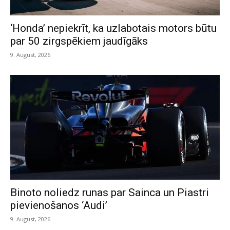
‘Honda’ nepiekrīt, ka uzlabotais motors būtu
par 50 zirgspēkiem jaudīgāks
9. August, 2026
Binoto noliedz runas par Sainca un Piastri
pievienošanos ‘Audi’
9. August, 2026