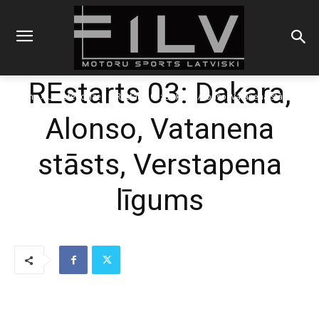
REstarts 03: Dakara,
Sākums
Uncategorized
REstarts 03: Dakara, Alonso, Vatanena stāsts,
Verstapena līgums
Alonso, Vatanena
stāsts, Verstapena
līgums