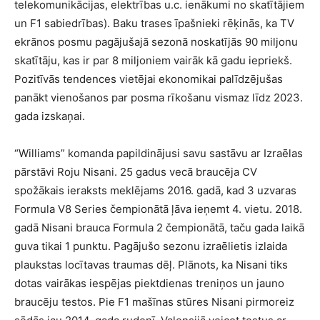
telekomunikācijas, elektrības u.c. ienākumi no skatītājiem
un F1 sabiedrības). Baku trases īpašnieki rēķinās, ka TV
ekrānos posmu pagājušajā sezonā noskatījās 90 miljonu
skatītāju, kas ir par 8 miljoniem vairāk kā gadu iepriekš.
Pozitīvās tendences vietējai ekonomikai palīdzējušas
panākt vienošanos par posma rīkošanu vismaz līdz 2023.
gada izskaņai.
“Williams” komanda papildinājusi savu sastāvu ar Izraēlas
pārstāvi Roju Nisani. 25 gadus vecā braucēja CV
spožākais ieraksts meklējams 2016. gadā, kad 3 uzvaras
Formula V8 Series čempionātā ļāva ieņemt 4. vietu. 2018.
gadā Nisani brauca Formula 2 čempionātā, taču gada laikā
guva tikai 1 punktu. Pagājušo sezonu izraēlietis izlaida
plaukstas locītavas traumas dēļ. Plānots, ka Nisani tiks
dotas vairākas iespējas piektdienas treniņos un jauno
braucēju testos. Pie F1 mašīnas stūres Nisani pirmoreiz