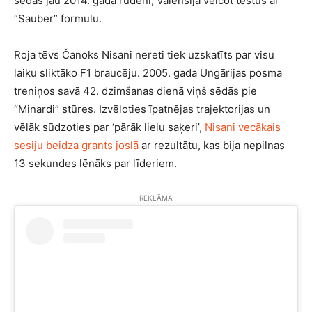
sēdās jau 2014. gada rudenī, Valensijā veicot testus ar
“Sauber” formulu.
Roja tēvs Čanoks Nisani nereti tiek uzskatīts par visu
laiku sliktāko F1 braucēju. 2005. gada Ungārijas posma
treniņos savā 42. dzimšanas dienā viņš sēdās pie
“Minardi” stūres. Izvēloties īpatnējas trajektorijas un
vēlāk sūdzoties par ‘pārāk lielu saķeri’,
Nisani vecākais
sesiju beidza grants joslā
ar rezultātu, kas bija nepilnas
13 sekundes lēnāks par līderiem.
REKLĀMA