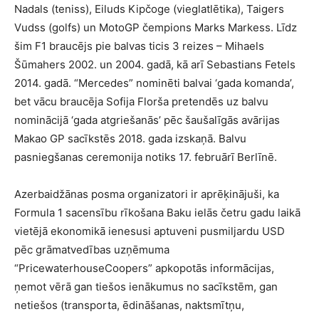
Nadals (teniss), Eiluds Kipčoge (vieglatlētika), Taigers
Vudss (golfs) un MotoGP čempions Marks Markess. Līdz
šim F1 braucējs pie balvas ticis 3 reizes – Mihaels
Šūmahers 2002. un 2004. gadā, kā arī Sebastians Fetels
2014. gadā. “Mercedes” nominēti balvai ‘gada komanda’,
bet vācu braucēja Sofija Florša pretendēs uz balvu
nominācijā ‘gada atgriešanās’ pēc šaušalīgās avārijas
Makao GP sacīkstēs 2018. gada izskaņā. Balvu
pasniegšanas ceremonija notiks 17. februārī Berlīnē.
Azerbaidžānas posma organizatori ir aprēķinājuši, ka
Formula 1 sacensību rīkošana Baku ielās četru gadu laikā
vietējā ekonomikā ienesusi aptuveni pusmiljardu USD
pēc grāmatvedības uzņēmuma
“PricewaterhouseCoopers” apkopotās informācijas,
ņemot vērā gan tiešos ienākumus no sacīkstēm, gan
netiešos (transporta, ēdināšanas, naktsmītņu,