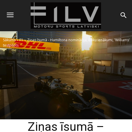
Sākums
F1
Ziņas īsumā - Hamiltona nominācija, Baku ienākumi, 'Williams'
testpilots
Ziņas īsumā –