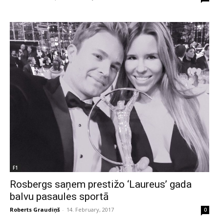
F1
Rosbergs saņem prestižo ‘Laureus’ gada
balvu pasaules sportā
Roberts Graudiņš
-
14. February, 2017
0