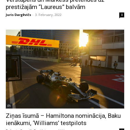
prestižajām “Laureus” balvām
Juris Dargēvičs
-
3. February, 2022
0
F1
Ziņas īsumā – Hamiltona nominācija, Baku
ienākumi, ‘Williams’ testpilots