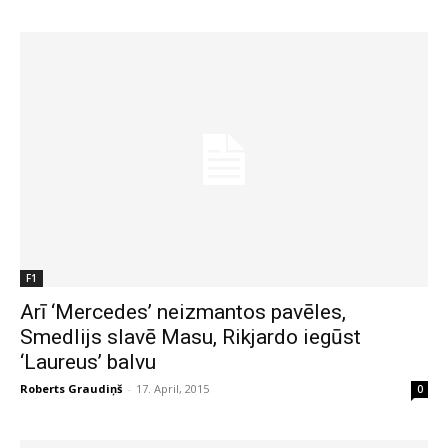
F1
Arī ‘Mercedes’ neizmantos pavēles,
Smedlijs slavē Masu, Rikjardo iegūst
‘Laureus’ balvu
Roberts Graudiņš
-
17. April, 2015
0