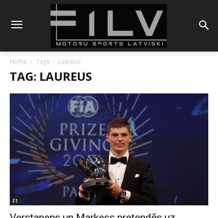
Home
Tags
Laureus
TAG: LAUREUS
F1
Verstapens un Markess pretendēs uz