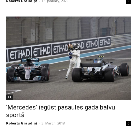
Roberts Graudiņš
-
15. January, 2020
0
F1
‘Mercedes’ iegūst pasaules gada balvu
sportā
Roberts Graudiņš
-
3. March, 2018
0