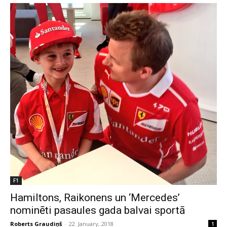
F1
Hamiltons, Raikonens un ‘Mercedes’
nominēti pasaules gada balvai sportā
Roberts Graudiņš
-
22. January, 2018
1