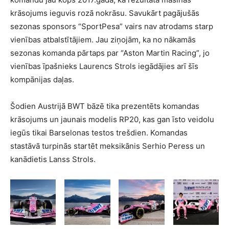
krāsojums ieguvis rozā nokrāsu. Savukārt pagājušās
sezonas sponsors “SportPesa” vairs nav atrodams starp
vienības atbalstītājiem. Jau ziņojām, ka no nākamās
sezonas komanda pārtaps par “Aston Martin Racing”, jo
vienības īpašnieks Laurencs Strols iegādājies arī šīs
kompānijas daļas.
Šodien Austrijā BWT bāzē tika prezentēts komandas
krāsojums un jaunais modelis RP20, kas gan īsto veidolu
iegūs tikai Barselonas testos trešdien. Komandas
stastāvā turpinās startēt meksikānis Serhio Peress un
kanādietis Lanss Strols.