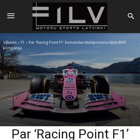
Sākums
F1
Par 'Racing Point F1' komandas titulsponsoru kļūst BWT
kompānija
Par ‘Racing Point F1’