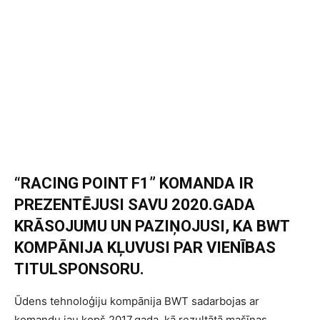
“RACING POINT F1” KOMANDA IR
PREZENTĒJUSI SAVU 2020.GADA
KRĀSOJUMU UN PAZIŅOJUSI, KA BWT
KOMPĀNIJA KĻUVUSI PAR VIENĪBAS
TITULSPONSORU.
Ūdens tehnoloģiju kompānija BWT sadarbojas ar
komandu jau kopš 2017.gada, kā rezultātā mašīnas