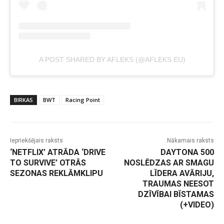
A POST SHARED BY AFLEKS (@AFLEKS.EU)
BIRKAS
BWT
Racing Point
Iepriekšējais raksts
Nākamais raksts
‘NETFLIX’ ATRĀDA ‘DRIVE
DAYTONA 500
TO SURVIVE’ OTRĀS
NOSLĒDZAS AR SMAGU
SEZONAS REKLĀMKLIPU
LĪDERA AVĀRIJU,
TRAUMAS NEESOT
DZĪVĪBAI BĪSTAMAS
(+VIDEO)
-