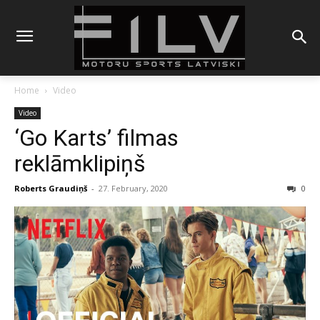
Home
Video
Video
‘Go Karts’ filmas
reklāmklipiņš
Roberts Graudiņš
-
27. February, 2020
0