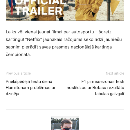
Laiks vēl vienai jaunai filmai par autosportu – šoreiz
kartingu! “Netflix” jaunākais ražojums seko līdzi jauniešu
sapnim pierādīt savas prasmes nacionālajā kartinga
čempionātā.
Previous article
Next article
Priekšpēdējā testu dienā
F1 pirmssezonas testi
Hamiltonam problēmas ar
noslēdzas ar Botasu rezultātu
dzinēju
tabulas galvgalī