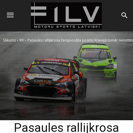
Sākums
RX
Pasaules rallijkrosa čempionāta posms Krievijā tomēr nenotiks
Pasaules rallijkrosa