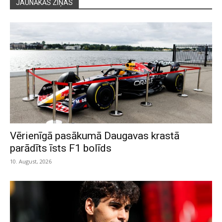
JAUNĀKĀS ZIŅAS
Vērienīgā pasākumā Daugavas krastā
parādīts īsts F1 bolīds
10. August, 2026