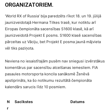
ORGANIZATORIEM.
‘World RX of Russia’ bija paredzēts rīkot 18. un 19. jūlijā
jaunizveidotajā Hermana Tilkes trasē, kur notiktu arī
Eiropas čempionāta sacensības S1600 klasē, kā arī
jaunizveidotā Projekt E posms. S1600 klasē sacensības
pārceltas uz Vāciju, bet Projekt E posma jaunā mājvieta
vēl tiks paziņota.
Neviena no iesaistītajām pusēm nav sniegusi izvērstākus
komentārus par sacensību atcelšanas iemesliem. FIA
pasaules motorsporta koncila sanāksmē Ženēvā
apstiprināts, ka šo notikumu rezultātā čempionāta
kalendārs sarucis līdz 10 posmiem.
N
Sacīkstes
Datums
r