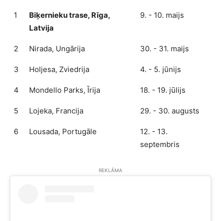
1
Biķernieku trase, Rīga,
9. - 10. maijs
Latvija
2
Nirada, Ungārija
30. - 31. maijs
3
Holjesa, Zviedrija
4. - 5. jūnijs
4
Mondello Parks, Īrija
18. - 19. jūlijs
5
Lojeka, Francija
29. - 30. augusts
6
Lousada, Portugāle
12. - 13.
septembris
REKLĀMA