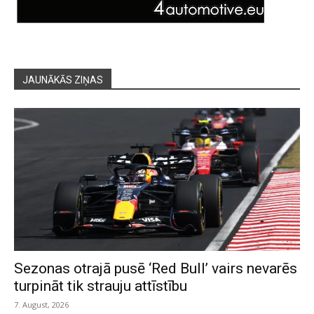
JAUNĀKĀS ZIŅAS
Sezonas otrajā pusē ‘Red Bull’ vairs nevarēs
turpināt tik strauju attīstību
7. August, 2026