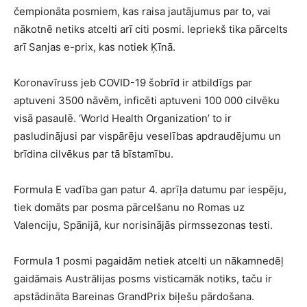
čempionāta posmiem, kas raisa jautājumus par to, vai
nākotnē netiks atcelti arī citi posmi. Iepriekš tika pārcelts
arī Sanjas e-prix, kas notiek Ķīnā.
Koronavīruss jeb COVID-19 šobrīd ir atbildīgs par
aptuveni 3500 nāvēm, inficēti aptuveni 100 000 cilvēku
visā pasaulē. ‘World Health Organization’ to ir
pasludinājusi par vispārēju veselības apdraudējumu un
brīdina cilvēkus par tā bīstamību.
Formula E vadība gan patur 4. aprīļa datumu par iespēju,
tiek domāts par posma pārcelšanu no Romas uz
Valenciju, Spānijā, kur norisinājās pirmssezonas testi.
Formula 1 posmi pagaidām netiek atcelti un nākamnedēļ
gaidāmais Austrālijas posms visticamāk notiks, taču ir
apstādināta Bareinas GrandPrix biļešu pārdošana.