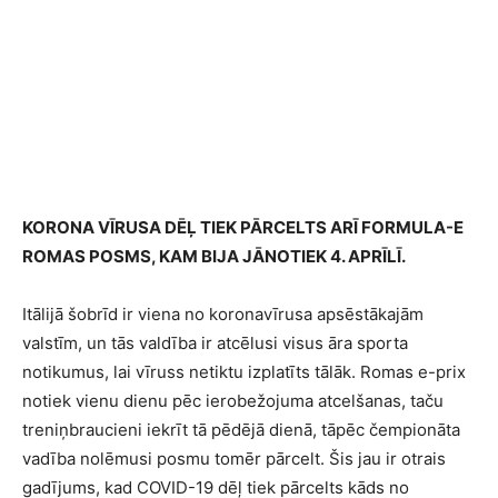
KORONA VĪRUSA DĒĻ TIEK PĀRCELTS ARĪ FORMULA-E
ROMAS POSMS, KAM BIJA JĀNOTIEK 4. APRĪLĪ.
Itālijā šobrīd ir viena no koronavīrusa apsēstākajām
valstīm, un tās valdība ir atcēlusi visus āra sporta
notikumus, lai vīruss netiktu izplatīts tālāk. Romas e-prix
notiek vienu dienu pēc ierobežojuma atcelšanas, taču
treniņbraucieni iekrīt tā pēdējā dienā, tāpēc čempionāta
vadība nolēmusi posmu tomēr pārcelt. Šis jau ir otrais
gadījums, kad COVID-19 dēļ tiek pārcelts kāds no