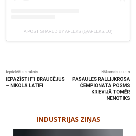
A POST SHARED BY AFLEKS (@AFLEKS.EU)
Iepriekšējais raksts
Nākamais raksts
IEPAZĪSTI F1 BRAUCĒJUS
PASAULES RALLIJKROSA
– NIKOLĀ LATIFI
ČEMPIONĀTA POSMS
KRIEVIJĀ TOMĒR
NENOTIKS
-
INDUSTRIJAS ZIŅAS