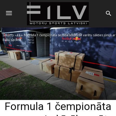
Sākums
F1
Formula 1 čempionāta sezona visdrīzāk varētu sākties jūnijā ar
Baku sacīksti
Formula 1 čempionāta