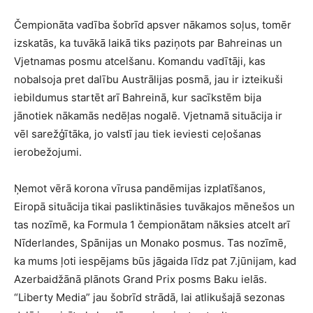
Čempionāta vadība šobrīd apsver nākamos soļus, tomēr
izskatās, ka tuvākā laikā tiks paziņots par Bahreinas un
Vjetnamas posmu atcelšanu. Komandu vadītāji, kas
nobalsoja pret dalību Austrālijas posmā, jau ir izteikuši
iebildumus startēt arī Bahreinā, kur sacīkstēm bija
jānotiek nākamās nedēļas nogalē. Vjetnamā situācija ir
vēl sarežģītāka, jo valstī jau tiek ieviesti ceļošanas
ierobežojumi.
Ņemot vērā korona vīrusa pandēmijas izplatīšanos,
Eiropā situācija tikai pasliktināsies tuvākajos mēnešos un
tas nozīmē, ka Formula 1 čempionātam nāksies atcelt arī
Nīderlandes, Spānijas un Monako posmus. Tas nozīmē,
ka mums ļoti iespējams būs jāgaida līdz pat 7.jūnijam, kad
Azerbaidžānā plānots Grand Prix posms Baku ielās.
“Liberty Media” jau šobrīd strādā, lai atlikušajā sezonas