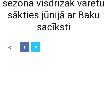
sezona visdrīzāk varētu
sākties jūnijā ar Baku
sacīksti