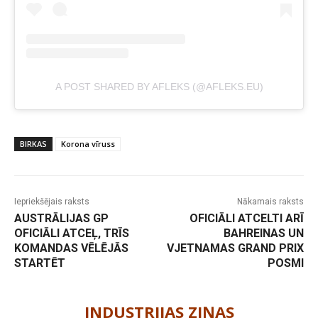
A POST SHARED BY AFLEKS (@AFLEKS.EU)
BIRKAS
Korona vīruss
Iepriekšējais raksts
Nākamais raksts
AUSTRĀLIJAS GP
OFICIĀLI ATCELTI ARĪ
OFICIĀLI ATCEĻ, TRĪS
BAHREINAS UN
KOMANDAS VĒLĒJĀS
VJETNAMAS GRAND PRIX
STARTĒT
POSMI
-
INDUSTRIJAS ZIŅAS