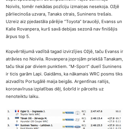
Noivils, tomēr nekādas pozīciju izmaiņas nesekoja. Ožjē
pārliecinoša uzvara, Tanaks otrais, Suninens trešais.
Uzreiz aiz pjedastāla pārējie “Toyota” braucēji, Evanss un
Kalle Rovanpera, kurš savā debijas sezonā nav finišējis
ārpus top 5.
Kopvērtējumā vadībā tagad izvirzījies Ožjē, taču Evanss ir
atrāvies no Noivila. Rovanpera joprojām priekšā Tanakam,
taču tikai par diviem punktiem. “M-Sport” duelī Suninens
ir ticis garām Lapi. Gaidāms, ka nākamais WRC posms tiks
aizvadīts Portugālē maija beigās. Argentīnas rallijs,
koronavīrusa izplatības dēļ, šobrīd ir pārcelts uz
nenoteiktu laiku.