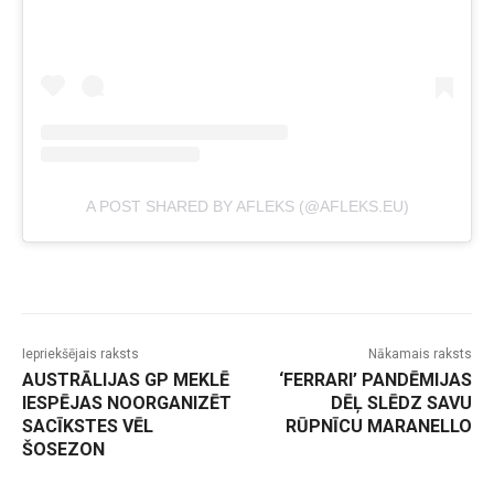
A POST SHARED BY AFLEKS (@AFLEKS.EU)
Iepriekšējais raksts
Nākamais raksts
AUSTRĀLIJAS GP MEKLĒ
‘FERRARI’ PANDĒMIJAS
IESPĒJAS NOORGANIZĒT
DĒĻ SLĒDZ SAVU
SACĪKSTES VĒL
RŪPNĪCU MARANELLO
ŠOSEZON
-