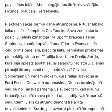
pa pilsētas ielām. Abos piegājienos ātrākais izrādījās
Hyundai braucējs Tjērī Noivils.
Piektdien sākās pirmie garie ātrumposmi. Rītu ar labāko
laiku uzsāka čempions Ots Tanaks. Savu zemo starta
pozīciju lieliski izmantoja “M-Sport” braucējs Tēmu
Suninens, kamēr kopvērtējuma līderim Evansam, tīrot
ceļu pirms pārējiem, pieticīgi laiki. Tehniskas problēmas
piemeklēja vienu no šī rallija favorītiem Daniju Sordo,
kurš bija spiests apstāties, lai salabotu radiatoru. Dienas
pirmajā ātrumposmā rallijs beidzās arī Oliveram
Solbergam un Kenam Blokam, kurš ralliju aizvadīja ar
Ford Escort Cosworth automašīnu. Dienas turpinājumā
vadību no Tanaka pārņēma Ožjē, pēc tam, kad igauņu
braucējs sabojāja savu piekari un zaudēja vairāk par 40
sekundēm. Lielisku ātrumu demonstrēja rīta
neveiksminieks Sordo, pat uzvarot piektajā ātrumposmā,