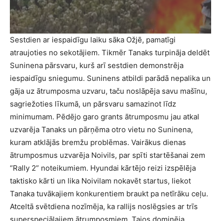
Sestdien ar iespaidīgu laiku sāka Ožjē, pamatīgi
atraujoties no sekotājiem. Tikmēr Tanaks turpināja deldēt
Suninena pārsvaru, kurš arī sestdien demonstrēja
iespaidīgu sniegumu. Suninens atbildi parādā nepalika un
gāja uz ātrumposma uzvaru, taču noslāpēja savu mašīnu,
sagriežoties līkumā, un pārsvaru samazinot līdz
minimumam. Pēdējo garo grants ātrumposmu jau atkal
uzvarēja Tanaks un pārņēma otro vietu no Suninena,
kuram atklājās bremžu problēmas. Vairākus dienas
ātrumposmus uzvarēja Noivils, par spīti startēšanai zem
“Rally 2” noteikumiem. Hyundai kārtējo reizi izspēlēja
taktisko kārti un lika Noivilam nokavēt startus, liekot
Tanaka tuvākajiem konkurentiem braukt pa netīrāku ceļu.
Atceltā svētdiena nozīmēja, ka rallijs noslēgsies ar trīs
superspeciālajiem ātrumposmiem. Tajos dominēja