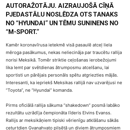
AUTORAŽOTĀJU. AIZRAUJOŠĀ CĪŅĀ
PJEDASTĀLU NOSLĒDZA OTS TANAKS
NO “HYUNDAI” UN TĒMU SUNINENS NO
“M-SPORT.”
Kamēr koronavīrusa ietekmē visā pasaulē atceļ liela
mēroga pasākumus, nekas neliecināja par traucētu rallija
norisi Meksikā. Tomēr striktie ceļošanas ierobežojumi
lika lemt par svētdienas ātrumposmu atcelšanu, lai
sportisti un pārējais personāls spētu atgriezties mājās.
Interesanti, ka iepriekš Meksikas rallijā nav uzvarējusi ne
“Toyota”, ne “Hyundai” komanda.
Pirms oficiālā rallija sākuma “shakedown” posmā labāko
rezultātu uzrādīja čempionāta līderis Elvins Evanss.
Rallijs ar meksikāņiem tipiski vērienīgu atklāšanu sākās
ceturtdien Gvanahvato pilsētā un diviem ātrumposmiem