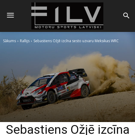
Sākums
Rallijs
Sebastiens Ožjē izcīna sesto uzvaru Meksikas WRC
Sebastiens Ožjē izcīna