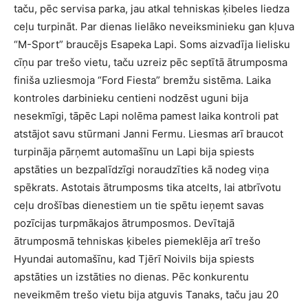
taču, pēc servisa parka, jau atkal tehniskas ķibeles liedza
ceļu turpināt. Par dienas lielāko neveiksminieku gan kļuva
“M-Sport” braucējs Esapeka Lapi. Soms aizvadīja lielisku
cīņu par trešo vietu, taču uzreiz pēc septītā ātrumposma
finiša uzliesmoja “Ford Fiesta” bremžu sistēma. Laika
kontroles darbinieku centieni nodzēst uguni bija
nesekmīgi, tāpēc Lapi nolēma pamest laika kontroli pat
atstājot savu stūrmani Janni Fermu. Liesmas arī braucot
turpināja pārņemt automašīnu un Lapi bija spiests
apstāties un bezpalīdzīgi noraudzīties kā nodeg viņa
spēkrats. Astotais ātrumposms tika atcelts, lai atbrīvotu
ceļu drošības dienestiem un tie spētu ieņemt savas
pozīcijas turpmākajos ātrumposmos. Devītajā
ātrumposmā tehniskas ķibeles piemeklēja arī trešo
Hyundai automašīnu, kad Tjērī Noivils bija spiests
apstāties un izstāties no dienas. Pēc konkurentu
neveikmēm trešo vietu bija atguvis Tanaks, taču jau 20