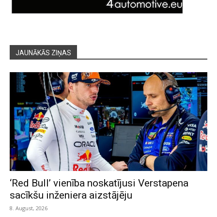
JAUNĀKĀS ZIŅAS
‘Red Bull’ vienība noskatījusi Verstapena
sacīkšu inženiera aizstājēju
8. August, 2026