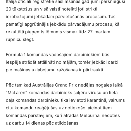
Itālijā oficiāli reģistrētie saslimšanas gadījumi pārsnieguši
20 tūkstošus un visā valstī noteikti ļoti strikti
ierobežojumi jebkādam pārvietošanās procesam. Tas
pamatīgi apgrūtinājis jebkādu pārvadājumu procesu, kā
rezultātā pieņemts lēmums vismaz līdz 27. martam
rūpnīcu slēgt.
Formula 1 komandas vadošajiem darbiniekiem būs
iespēja strādāt attālināti no mājām, tomēr jebkādi darbi
pie mašīnas uzlabojumu ražošanas ir pārtraukti.
Pēc tam kad Austrālijas Grand Prix nedēļas nogales laikā
“McLaren” komandas darbinieks saķēra vīrusu un liela
daļa komandas darbinieku tika ievietoti karantīnā, vairums
citu komandu reaģējušas uz notiekošo, aicinot tiem
komandas pārstāvjiem, kuri atradās Melburnā, nedoties
uz darbu 14 dienas pēc atlidošanas.