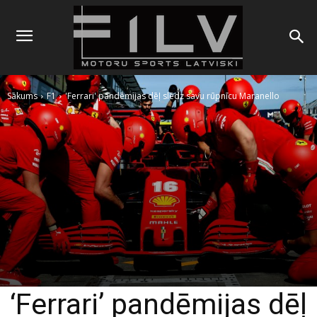
Sākums
F1
'Ferrari' pandēmijas dēļ slēdz savu rūpnīcu Maranello
‘Ferrari’ pandēmijas dēļ