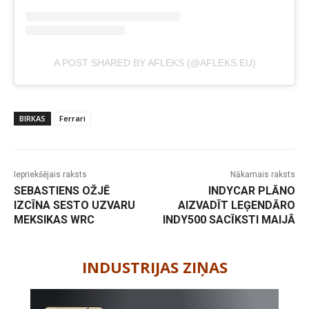
A POST SHARED BY AFLEKS (@AFLEKS.EU)
BIRKAS
Ferrari
Iepriekšējais raksts
Nākamais raksts
SEBASTIENS OŽJĒ
INDYCAR PLĀNO
IZCĪNA SESTO UZVARU
AIZVADĪT LEĢENDĀRO
MEKSIKAS WRC
INDY500 SACĪKSTI MAIJĀ
-
INDUSTRIJAS ZIŅAS