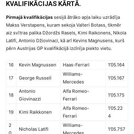
KVALIFIKĀCIJAS KĀRTĀ.
Pirmajā kvalifikācijas
sesijā ātrāko apļa laiku uzrādīja
Makss Verstapens, kuram sekoja Valteri Botass, tikmēr
aiz svītras palika Džordžs Rasels, Kimi Raikonens, Nikola
Latifi, Antonio Džiovinaci, kā arī Kevins Magnusens, kurš
pērn Austrijas GP kvalifikācijā izcīnīja piekto vietu.
16
Kevin Magnussen
Haas-Ferrari
1’05.164
Williams-
17
George Russell
1’05.167
Mercedes
Antonio
Alfa Romeo-
18
1’05.175
Giovinazzi
Ferrari
Alfa Romeo-
1’05.22
19
Kimi Raikkonen
Ferrari
4
2
Williams-
Nicholas Latifi
1’05.757
0
Mercedes