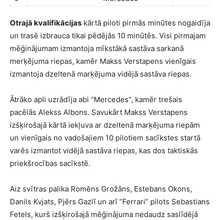
Otrajā kvalifikācijas
kārtā piloti pirmās minūtes nogaidīja
un trasē izbrauca tikai pēdējās 10 minūtēs. Visi pirmajam
mēģinājumam izmantoja mīkstākā sastāva sarkanā
merķējuma riepas, kamēr Makss Verstapens vienīgais
izmantoja dzeltenā marķējuma vidējā sastāva riepas.
Ātrāko apli uzrādīja abi “Mercedes”, kamēr trešais
pacēlās Alekss Albons. Savukārt Makss Verstapens
izšķirošajā kārtā iekļuva ar dzeltenā marķējuma riepām
un vienīgais no vadošajiem 10 pilotiem sacīkstes startā
varēs izmantot vidējā sastāva riepas, kas dos taktiskās
priekšrocības sacīkstē.
Aiz svītras palika Romēns Grožāns, Estebans Okons,
Danils Kvjats, Pjērs Gazlī un arī “Ferrari” pilots Sebastians
Fetels, kurš izšķirošajā mēģinājuma nedaudz saslīdējā