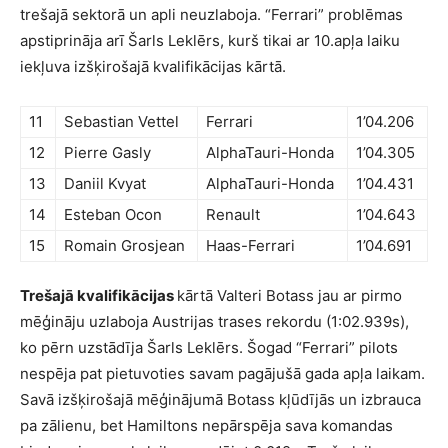
trešajā sektorā un apli neuzlaboja. “Ferrari” problēmas
apstiprināja arī Šarls Leklērs, kurš tikai ar 10.apļa laiku
iekļuva izšķirošajā kvalifikācijas kārtā.
11
Sebastian Vettel
Ferrari
1’04.206
12
Pierre Gasly
AlphaTauri-Honda
1’04.305
13
Daniil Kvyat
AlphaTauri-Honda
1’04.431
14
Esteban Ocon
Renault
1’04.643
15
Romain Grosjean
Haas-Ferrari
1’04.691
Trešajā kvalifikācijas
kārtā Valteri Botass jau ar pirmo
mēģināju uzlaboja Austrijas trases rekordu (1:02.939s),
ko pērn uzstādīja Šarls Leklērs. Šogad “Ferrari” pilots
nespēja pat pietuvoties savam pagājušā gada apļa laikam.
Savā izšķirošajā mēģinājumā Botass kļūdījās un izbrauca
pa zālienu, bet Hamiltons nepārspēja sava komandas