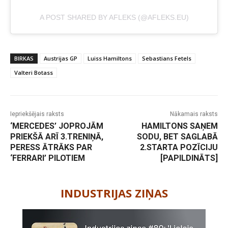
A POST SHARED BY AFLEKS (@AFLEKS.EU)
BIRKAS
Austrijas GP
Luiss Hamiltons
Sebastians Fetels
Valteri Botass
Iepriekšējais raksts
Nākamais raksts
‘MERCEDES’ JOPROJĀM
HAMILTONS SAŅEM
PRIEKŠĀ ARĪ 3.TRENIŅĀ,
SODU, BET SAGLABĀ
PERESS ĀTRĀKS PAR
2.STARTA POZĪCIJU
‘FERRARI’ PILOTIEM
[PAPILDINĀTS]
-
INDUSTRIJAS ZIŅAS