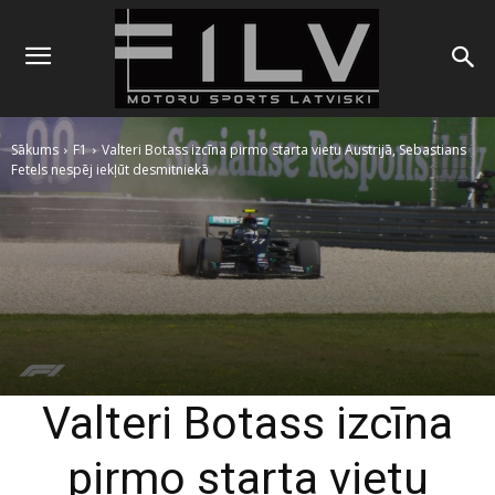
Sākums
F1
Valteri Botass izcīna pirmo starta vietu Austrijā, Sebastians
Fetels nespēj iekļūt desmitniekā
Valteri Botass izcīna
pirmo starta vietu