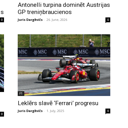
Antonelli turpina dominēt Austrijas
ls
GP treniņbraucienos
Juris Dargēvičs
-
26. June, 2026
0
0
F1
Leklērs slavē ‘Ferrari’ progresu
Juris Dargēvičs
-
1. July, 2025
0
0