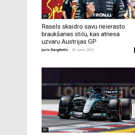
F1
Rasels skaidro savu neierasto
braukšanas stilu, kas atnesa
uzvaru Austrijas GP
Juris Dargēvičs
-
30. June, 2026
F1