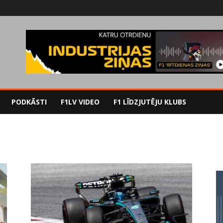
PODKĀSTI
F1LV VIDEO
F1 LĪDZJUTĒJU KLUBS