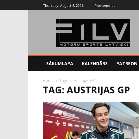
Thursday, August 6, 2026
Pievienoties
SĀKUMLAPA
KALENDĀRS
PATREON
Home
Tags
Austrijas GP
TAG: AUSTRIJAS GP