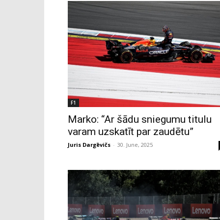
F1
Marko: “Ar šādu sniegumu titulu
varam uzskatīt par zaudētu”
Juris Dargēvičs
-
30. June, 2025