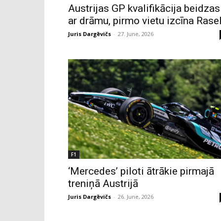
Austrijas GP kvalifikācija beidzas
ar drāmu, pirmo vietu izcīna Rase
Juris Dargēvičs
-
27. June, 2026
F1
‘Mercedes’ piloti ātrākie pirmajā
treniņā Austrijā
Juris Dargēvičs
-
26. June, 2026