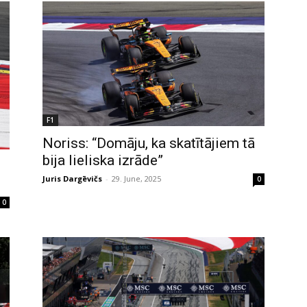
F1
Noriss: “Domāju, ka skatītājiem tā
bija lieliska izrāde”
Juris Dargēvičs
-
29. June, 2025
0
0