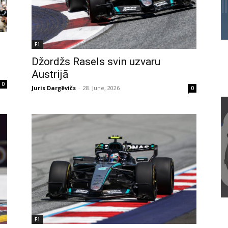
F1
Džordžs Rasels svin uzvaru
Austrijā
0
Juris Dargēvičs
-
28. June, 2026
0
F1