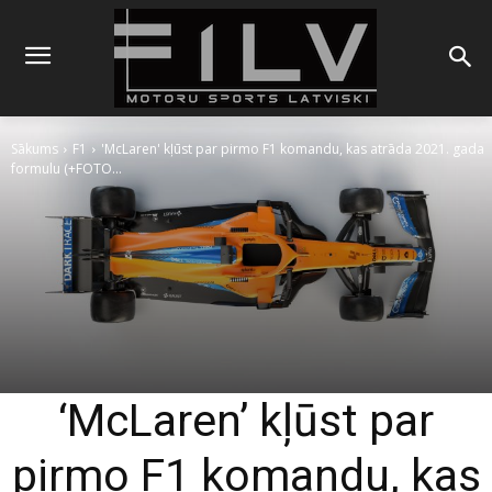
Sākums
F1
'McLaren' kļūst par pirmo F1 komandu, kas atrāda 2021. gada
formulu (+FOTO...
‘McLaren’ kļūst par
pirmo F1 komandu, kas