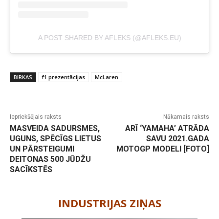
A POST SHARED BY AFLEKS (@AFLEKS.EU)
BIRKAS
f1 prezentācijas
McLaren
Iepriekšējais raksts
Nākamais raksts
MASVEIDA SADURSMES,
ARĪ ‘YAMAHA’ ATRĀDA
UGUNS, SPĒCĪGS LIETUS
SAVU 2021.GADA
UN PĀRSTEIGUMI
MOTOGP MODELI [FOTO]
DEITONAS 500 JŪDŽU
SACĪKSTĒS
-
INDUSTRIJAS ZIŅAS