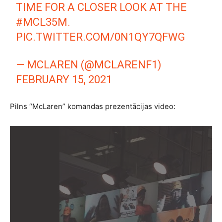
TIME FOR A CLOSER LOOK AT THE
#MCL35M
.
PIC.TWITTER.COM/0N1QY7QFWG
— MCLAREN (@MCLARENF1)
FEBRUARY 15, 2021
Pilns “McLaren” komandas prezentācijas video: