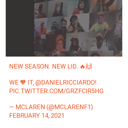
NEW SEASON. NEW LID. 🔥🙌
WE 🧡 IT,
@DANIELRICCIARDO
!
PIC.TWITTER.COM/GRZFCIR5HG
— MCLAREN (@MCLARENF1)
FEBRUARY 14, 2021