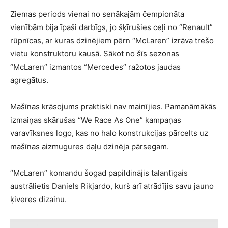
Ziemas periods vienai no senākajām čempionāta
vienībām bija īpaši darbīgs, jo šķīrušies ceļi no “Renault”
rūpnīcas, ar kuras dzinējiem pērn “McLaren” izrāva trešo
vietu konstruktoru kausā. Sākot no šīs sezonas
“McLaren” izmantos “Mercedes” ražotos jaudas
agregātus.
Mašīnas krāsojums praktiski nav mainījies. Pamanāmākās
izmaiņas skārušas “We Race As One” kampaņas
varavīksnes logo, kas no halo konstrukcijas pārcelts uz
mašīnas aizmugures daļu dzinēja pārsegam.
“McLaren” komandu šogad papildinājis talantīgais
austrālietis Daniels Rikjardo, kurš arī atrādījis savu jauno
ķiveres dizainu.