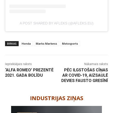
A POST SHARED BY AFLEKS (@AFLEKS.EU)
BIRKAS
Honda
Marks Markess
Motosports
Iepriekšējais raksts
Nākamais raksts
‘ALFA ROMEO’ PREZENTĒ
PĒC ILGSTOŠAS CĪŅAS
2021. GADA BOLĪDU
AR COVID-19, AIZSAULĒ
DEVIES FAUSTO GRESĪNĪ
-
INDUSTRIJAS ZIŅAS