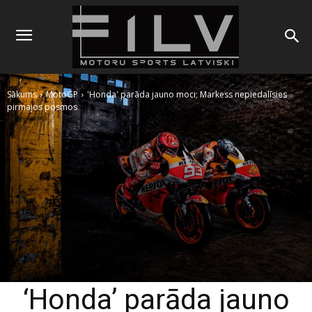
Sākums
MotoGP
'Honda' parāda jauno moci; Markess nepiedalīsies
pirmajos posmos
‘Honda’ parāda jauno