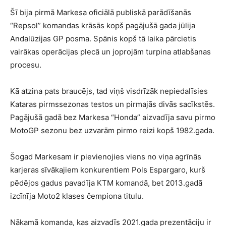
Šī bija pirmā Markesa oficiālā publiskā parādīšanās
“Repsol” komandas krāsās kopš pagājušā gada jūlija
Andalūzijas GP posma. Spānis kopš tā laika pārcietis
vairākas operācijas plecā un joprojām turpina atlabšanas
procesu.
Kā atzina pats braucējs, tad viņš visdrīzāk nepiedalīsies
Kataras pirmssezonas testos un pirmajās divās sacīkstēs.
Pagājušā gadā bez Markesa “Honda” aizvadīja savu pirmo
MotoGP sezonu bez uzvarām pirmo reizi kopš 1982.gada.
Šogad Markesam ir pievienojies viens no viņa agrīnās
karjeras sīvākajiem konkurentiem Pols Espargaro, kurš
pēdējos gadus pavadīja KTM komandā, bet 2013.gadā
izcīnīja Moto2 klases čempiona titulu.
Nākamā komanda, kas aizvadīs 2021.gada prezentāciju ir