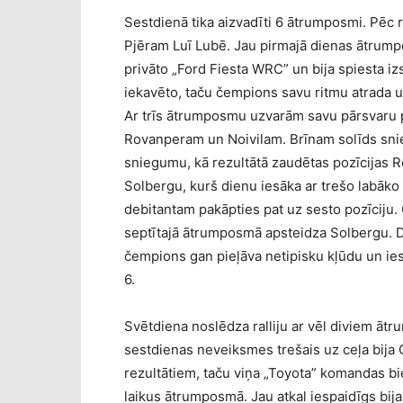
Sestdienā tika aizvadīti 6 ātrumposmi. Pēc 
Pjēram Luī Lubē. Jau pirmajā dienas ātrumpo
privāto „Ford Fiesta WRC” un bija spiesta iz
iekavēto, taču čempions savu ritmu atrada u
Ar trīs ātrumposmu uzvarām savu pārsvaru p
Rovanperam un Noivilam. Brīnam solīds snie
sniegumu, kā rezultātā zaudētas pozīcijas R
Solbergu, kurš dienu iesāka ar trešo labāko 
debitantam pakāpties pat uz sesto pozīciju.
septītajā ātrumposmā apsteidza Solbergu. 
čempions gan pieļāva netipisku kļūdu un ies
6.
Svētdiena noslēdza ralliju ar vēl diviem ātr
sestdienas neveiksmes trešais uz ceļa bija O
rezultātiem, taču viņa „Toyota” komandas b
laikus ātrumposmā. Jau atkal iespaidīgs bija