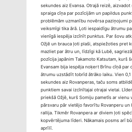
sekundes aiz Evansa. Otrajā reizē, aizvadot
spraiga cīņa par pozīcijām un papildus pun
problēmām uzmanību novērsa paziņojumi pan
veiksmīgi tika ārā. Ļoti iespaidīgu ātrumu 
vienīgā iespēja izcīnīt punktus. Par šovu at
Ožjē un brauca ļoti plaši, atspiežoties pr
mazliet par ātru un, līdzīgi kā Lubē, sagri
pozīcija japānim Takamoto Katsutam, kurš šo 
Evansam bija iespēja noķert Brīnu cīņā par c
ātrumu uzstādīt tobrīd ātrāko laiku. Vien 0,
sekundes aiz Rovanperas, taču soms atbildē
punktiem savai izcīnītajai otrajai vietai. Līd
priekšā Ožjē, kurš Somiju pametīs ar vienu
pārsvaru pār vietējo favorītu Rovanperu un
rallija. Tikmēr Rovanpera ar diviem ļoti spēc
kopvērtējuma līderi. Nākamais posms arī būs 
aprīlī.