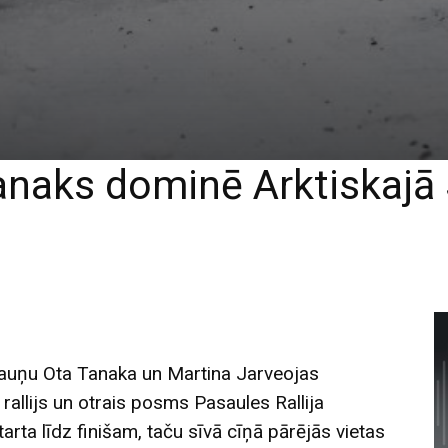
anaks dominē Arktiskajā S
gauņu Ota Tanaka un Martina Jarveojas
rallijs un otrais posms Pasaules Rallija
arta līdz finišam, taču sīvā cīņā pārējās vietas