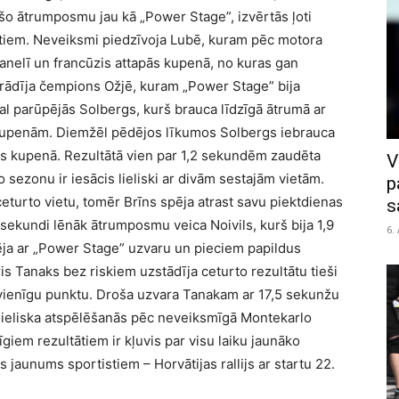
 šo ātrumposmu jau kā „Power Stage”, izvērtās ļoti
ktiem. Neveiksmi piedzīvoja Lubē, kuram pēc motora
elī un francūzis attapās kupenā, no kuras gan
parādīja čempions Ožjē, kuram „Power Stage” bija
kal parūpējās Solbergs, kurš brauca līdzīgā ātrumā ar
et kupenām. Diemžēl pēdējos līkumos Solbergs iebrauca
ezās kupenā. Rezultātā vien par 1,2 sekundēm zaudēta
V
sezonu ir iesācis lieliski ar divām sestajām vietām.
p
eturto vietu, tomēr Brīns spēja atrast savu piektdienas
s
1 sekundi lēnāk ātrumposmu veica Noivils, kurš bija 1,9
6.
ja ar „Power Stage” uzvaru un pieciem papildus
eris Tanaks bez riskiem uzstādīja ceturto rezultātu tieši
 vienīgu punktu. Droša uzvara Tanakam ar 17,5 sekunžu
 lieliska atspēlēšanās pēc neveiksmīgā Montekarlo
īgiem rezultātiem ir kļuvis par visu laiku jaunāko
jaunums sportistiem – Horvātijas rallijs ar startu 22.