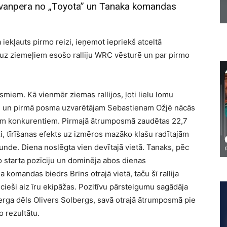
Rovanpera no „Toyota” un Tanaka komandas
 iekļauts pirmo reizi, ieņemot iepriekš atceltā
lāk uz ziemeļiem esošo ralliju WRC vēsturē un par pirmo
smiem. Kā vienmēr ziemas rallijos, ļoti lielu lomu
am un pirmā posma uzvarētājam Sebastienam Ožjē nācās
viem konkurentiem. Pirmajā ātrumposmā zaudētas 22,7
, tīrīšanas efekts uz izmēros mazāko klašu radītajām
ekunde. Diena noslēgta vien devītajā vietā. Tanaks, pēc
 starta pozīciju un dominēja abos dienas
a komandas biedrs Brīns otrajā vietā, taču šī rallija
ieši aiz īru ekipāžas. Pozitīvu pārsteigumu sagādāja
rga dēls Olivers Solbergs, savā otrajā ātrumposmā pie
 rezultātu.