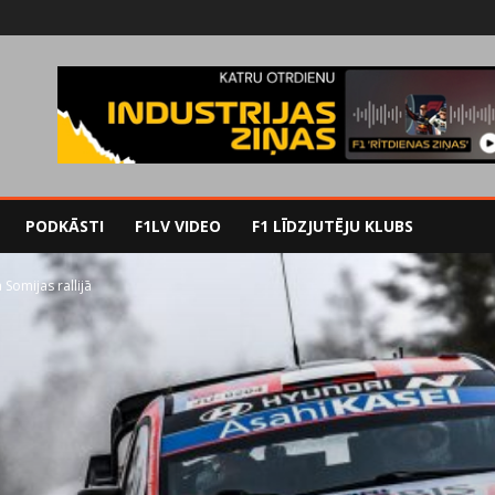
PODKĀSTI
F1LV VIDEO
F1 LĪDZJUTĒJU KLUBS
Somijas rallijā