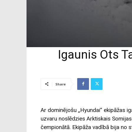
Igaunis Ots T
Share
Ar dominējošu „Hyundai” ekipāžas i
uzvaru noslēdzies Arktiskais Somijas 
čempionātā. Ekipāža vadībā bija no st