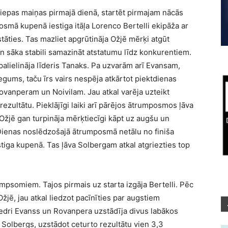
riepas maiņas pirmajā dienā, startēt pirmajam nācās
smā kupenā iestiga itāļa Lorenco Bertelli ekipāža ar
stāties. Tas mazliet apgrūtināja Ožjē mērķi atgūt
n sāka stabili samazināt atstatumu līdz konkurentiem.
alielināja līderis Tanaks. Pa uzvarām arī Evansam,
gums, taču īrs vairs nespēja atkārtot piektdienas
ovanperam un Noivilam. Jau atkal varēja uzteikt
rezultātu. Pieklājīgi laiki arī pārējos ātrumposmos ļāva
 Ožjē gan turpināja mērķtiecīgi kāpt uz augšu un
Dienas noslēdzošajā ātrumposmā netālu no finiša
tiga kupenā. Tas ļāva Solbergam atkal atgriezties top
umpsomiem. Tajos pirmais uz starta izgāja Bertelli. Pēc
žjē, jau atkal liedzot pacīnīties par augstiem
iedri Evanss un Rovanpera uzstādīja divus labākos
 Solbergs, uzstādot ceturto rezultātu vien 3,3