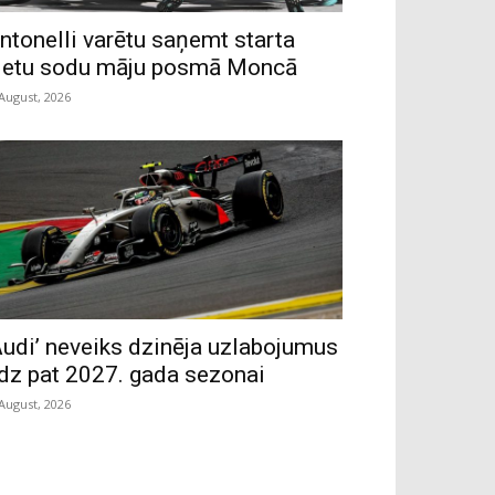
ntonelli varētu saņemt starta
ietu sodu māju posmā Moncā
 August, 2026
Audi’ neveiks dzinēja uzlabojumus
īdz pat 2027. gada sezonai
 August, 2026