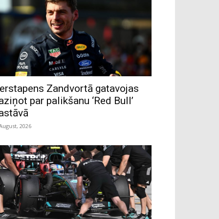
erstapens Zandvortā gatavojas
aziņot par palikšanu ‘Red Bull’
astāvā
 August, 2026