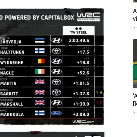
A
v
6.
‘
l
6.