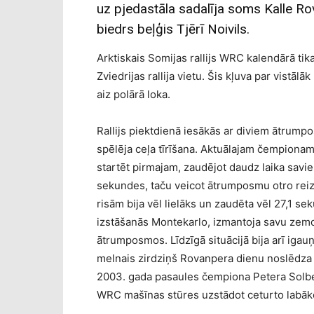
uz pjedastāla sadalīja soms Kalle 
biedrs beļģis Tjērī Noivils.
Arktiskais Somijas rallijs WRC kalendārā tika
Zviedrijas rallija vietu. Šis kļuva par vistā
aiz polārā loka.
Rallijs piektdienā iesākās ar diviem ātrumpo
spēlēja ceļa tīrīšana. Aktuālajam čempion
startēt pirmajam, zaudējot daudz laika sa
sekundes, taču veicot ātrumposmu otro reizi
risām bija vēl lielāks un zaudēta vēl 27,1 s
izstāšanās Montekarlo, izmantoja savu zemo
ātrumposmos. Līdzīgā situācijā bija arī igauņ
melnais zirdziņš Rovanpera dienu noslēdza c
2003. gada pasaules čempiona Petera Solbe
WRC mašīnas stūres uzstādot ceturto labāko