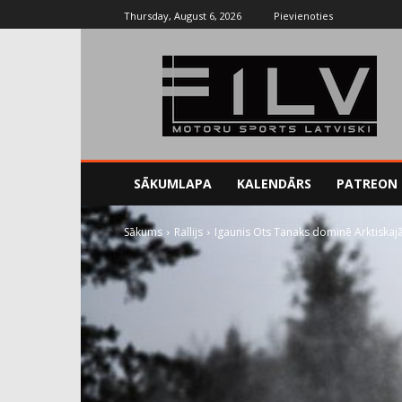
Thursday, August 6, 2026
Pievienoties
SĀKUMLAPA
KALENDĀRS
PATREON
Sākums
Rallijs
Igaunis Ots Tanaks dominē Arktiskajā 