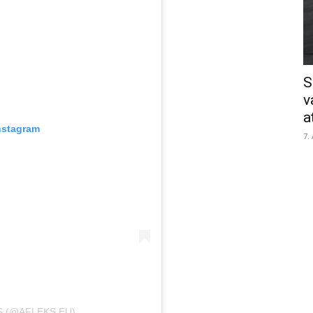
S
v
a
nstagram
7.
S (@AFLEKS.EU)