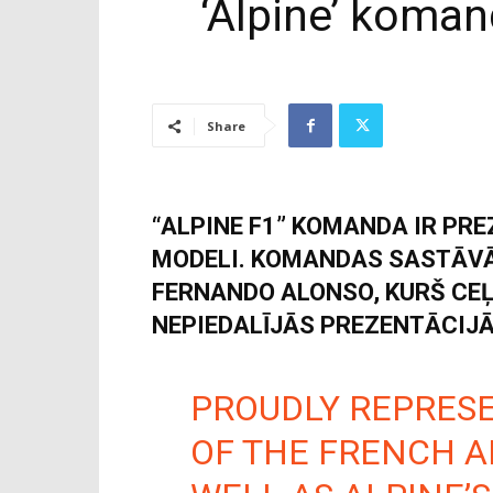
‘Alpine’ koma
Share
“ALPINE F1” KOMANDA IR PR
MODELI. KOMANDAS SASTĀVĀ
FERNANDO ALONSO, KURŠ CE
NEPIEDALĪJĀS PREZENTĀCIJĀ
PROUDLY REPRES
OF THE FRENCH AN