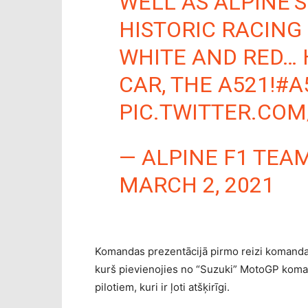
WELL AS ALPINE’S
HISTORIC RACING
WHITE AND RED… H
CAR, THE A521!
#A
PIC.TWITTER.CO
— ALPINE F1 TEA
MARCH 2, 2021
Komandas prezentācijā pirmo reizi komanda
kurš pievienojies no “Suzuki” MotoGP koma
pilotiem, kuri ir ļoti atšķirīgi.