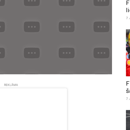
F
l
7.
F
REKLĀMA
š
7.