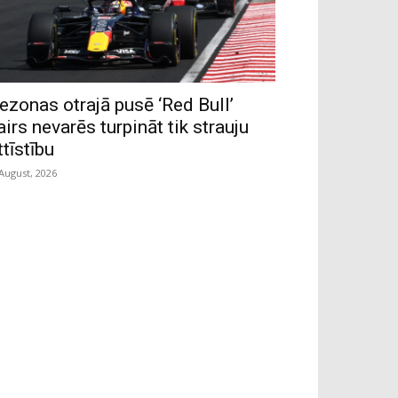
ezonas otrajā pusē ‘Red Bull’
airs nevarēs turpināt tik strauju
ttīstību
 August, 2026