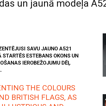
ndas un jaunā modeļa A52
EZENTĒJUSI SAVU JAUNO A521
 STARTĒS ESTEBANS OKONS UN
ĻOŠANAS IEROBEŽOJUMU DĒĻ
.
ENTING THE COLOURS
D BRITISH FLAGS, AS