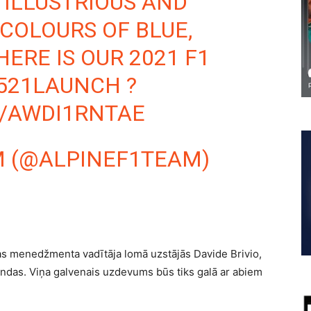
 ILLUSTRIOUS AND
 COLOURS OF BLUE,
ERE IS OUR 2021 F1
521LAUNCH
?
M/AWDI1RNTAE
M (@ALPINEF1TEAM)
s menedžmenta vadītāja lomā uzstājās Davide Brivio,
ndas. Viņa galvenais uzdevums būs tiks galā ar abiem