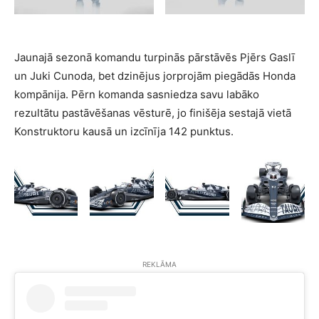
Jaunajā sezonā komandu turpinās pārstāvēs Pjērs Gaslī
un Juki Cunoda, bet dzinējus jorprojām piegādās Honda
kompānija. Pērn komanda sasniedza savu labāko
rezultātu pastāvēšanas vēsturē, jo finišēja sestajā vietā
Konstruktoru kausā un izcīnīja 142 punktus.
REKLĀMA