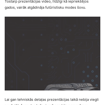
Tostarp prezentācijas video, līdzīgi kā iepriekšējos
gados, vairāk atgādināja futūristisku modes šovu.
Lai gan tehniskās detaļas prezentācijas laikā nebija viegli