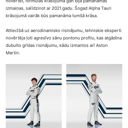
novērtēt, formulas krāsojumā gan bija pamanāmas
izmaiņas, salīdzinot ar 2021.gadu. Šogad Alpha Tauri
krāsojumā vairāk būs pamanāma tumšā krāsa.
Attiecībā uz aerodinamisko risinājumu, tehniskie eksperti
novērtēja ļoti agresīvo sānu pontonu profilu, kas atgādina
dubulto grīdas risinājumu, kādu izmantos arī Aston
Martin.