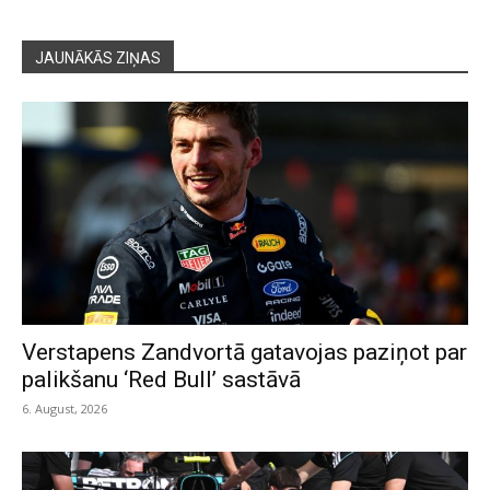
JAUNĀKĀS ZIŅAS
Verstapens Zandvortā gatavojas paziņot par
palikšanu ‘Red Bull’ sastāvā
6. August, 2026