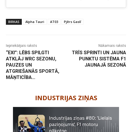
BIRKAS
Alpha Tauri
AT03
Pjērs Gaslī
Iepriekšējais raksts
Nākamais raksts
“EXI”: LĒBS SPILGTI
TRĪS SPRINTI UN JAUNA
ATKLĀJ WRC SEZONU,
PUNKTU SISTĒMA F1
PAUZES UN
JAUNAJĀ SEZONĀ
ATGRIEŠANĀS SPORTĀ,
MĀŅTICĪBA…
-
INDUSTRIJAS ZIŅAS