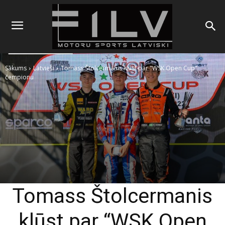
Sākums
Latvieši
Tomass Štolcermanis kļūst par "WSK Open Cup"
čempionu
Tomass Štolcermanis
kļūst par “WSK Open