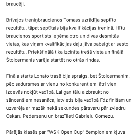
braucēji.
Brīvajos treniņbraucienos Tomass uzrādīja septīto
rezultātu, tāpat septītais bija kvalifikācijas treniņā. Hītu
braucienos sportists ieņēma otro un divas desmitās
vietas, kas viņam kvalifikācijas daļu ļāva pabeigt ar sesto
rezultātu. Priekšfinālā tika izcīnīta trešā vieta un finālā
Štolcermanis varēja startēt no otrās rindas.
Fināla starts Lonato trasē bija spraigs, bet Štolcermanim,
pēc sadursmes ar vienu no konkurentiem, ātri vien
izdevās nokļūt vadībā. Lai gan tālu aizbraukt no
sāncenšiem nesanāca, latvietis bija vadībā līdz finišam un
uzvarēja ar mazāk nekā sekundes pārsvaru pār zviedru
Oskaru Pedersenu un brazīlieti Gabrielu Gomezu.
Pārējās klasēs par “WSK Open Cup” čempioniem kļuva