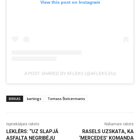
View this post on Instagram
A POST SHARED BY AFLEKS (@AFLEKS.EU)
BIRKAS
kartings
Tomass Štolcermanis
Iepriekšējais raksts
Nākamais raksts
LEKLĒRS: “UZ SLAPJĀ
RASELS UZSKATA, KA
ASFALTA NEGRIBĒJU
‘MERCEDES’ KOMANDA