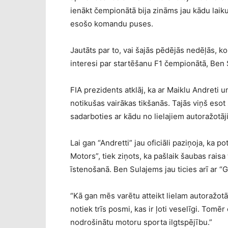
ienākt čempionātā bija zināms jau kādu laiku,
esošo komandu puses.
Jautāts par to, vai šajās pēdējās nedēļās, k
interesi par startēšanu F1 čempionātā, Ben Su
FIA prezidents atklāj, ka ar Maiklu Andreti 
notikušas vairākas tikšanās. Tajās viņš eso
sadarboties ar kādu no lielajiem autoražotāj
Lai gan “Andretti” jau oficiāli paziņoja, ka 
Motors”, tiek ziņots, ka pašlaik šaubas raisa
īstenošanā. Ben Sulajems jau ticies arī ar 
“Kā gan mēs varētu atteikt lielam autoražot
notiek trīs posmi, kas ir ļoti veselīgi. Tomēr
nodrošinātu motoru sporta ilgtspējību.”