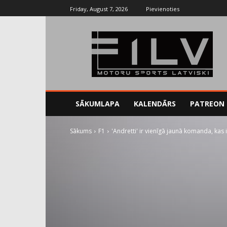
Friday, August 7, 2026
Pievienoties
SĀKUMLAPA
KALENDĀRS
PATREON
Sākums
F1
'Andretti' ir vienīgā jaunā komanda, kas 