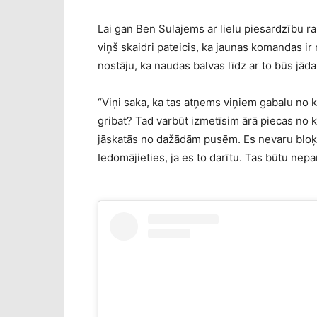
Lai gan Ben Sulajems ar lielu piesardzību 
viņš skaidri pateicis, ka jaunas komandas 
nostāju, ka naudas balvas līdz ar to būs jāda
“Viņi saka, ka tas atņems viņiem gabalu no kū
gribat? Tad varbūt izmetīsim ārā piecas no
jāskatās no dažādām pusēm. Es nevaru bloķē
Iedomājieties, ja es to darītu. Tas būtu nepar