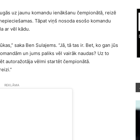
raugās uz jaunu komandu ienākšanu čempionātā, reizē
ir nepieciešamas. Tāpat viņš nosoda esošo komandu
la ar vēl kādu.
kas,” saka Ben Sulajems. “Jā, tā tas ir. Bet, ko gan jūs
 komandām un jums paliks vēl vairāk naudas? Uz to
t autoražotāja vēlmi startēt čempionātā.
eizi.”
REKLĀMA