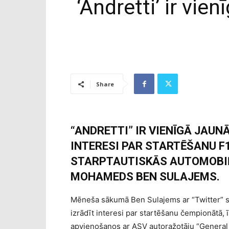
‘Andretti’ ir vi
Share
“ANDRETTI” IR VIENĪGĀ JAUN
INTERESI PAR STARTĒŠANU F
STARPTAUTISKĀS AUTOMOBIĻ
MOHAMEDS BEN SULAJEMS.
Mēneša sākumā Ben Sulajems ar “Twitter” s
izrādīt interesi par startēšanu čempionātā, 
apvienošanos ar ASV autoražotāju “General