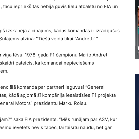
 taču iepriekš tas nebija guvis lielu atbalstu no FIA un
opš izskanēja aicinājums, kādas komandas ir izrādījušas
lajems atzina: “Tiešā veidā tikai “Andretti”.”
un viņa tēvu, 1978. gada F1 čempionu Mario Andreti
t skaidri pateicis, ka komandai nepieciešams
iem.
potenciālā komanda par partneri ieguvusi “General
 tas, kādā apjomā šī kompānija iesaistīsies F1 projekta
“General Motors” prezidentu Marku Roisu.
ājam?” saka FIA prezidents. “Mēs runājam par ASV, kur
 esmu ievēlēts nevis tāpēc, lai taisītu naudu, bet gan