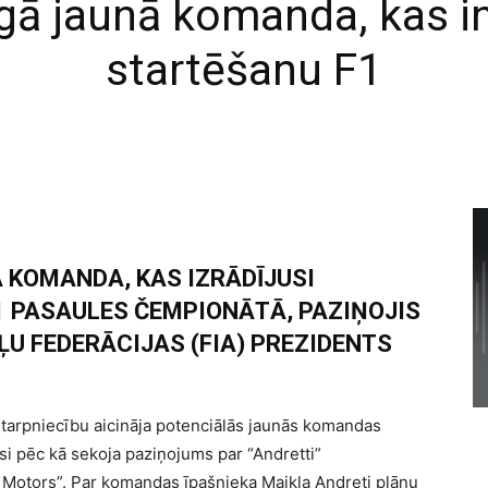
enīgā jaunā komanda, kas i
startēšanu F1
Ā KOMANDA, KAS IZRĀDĪJUSI
1 PASAULES ČEMPIONĀTĀ, PAZIŅOJIS
U FEDERĀCIJAS (FIA) PREZIDENTS
tarpniecību aicināja potenciālās jaunās komandas
īsi pēc kā sekoja paziņojums par “Andretti”
 Motors”. Par komandas īpašnieka Maikla Andreti plānu