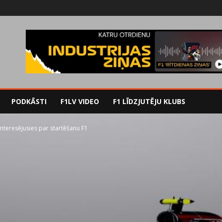
PODKĀSTI
F1LV VIDEO
F1 LĪDZJUTĒJU KLUBS
interesējusies par startēšanu F1