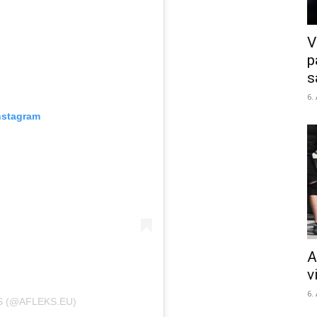
V
p
s
6.
nstagram
A
v
6.
S (@AFLEKS.EU)