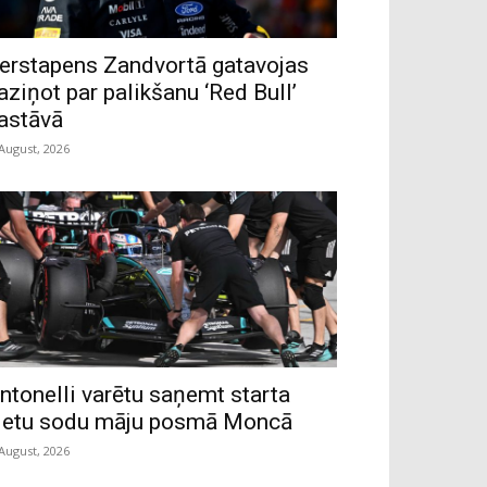
erstapens Zandvortā gatavojas
aziņot par palikšanu ‘Red Bull’
astāvā
 August, 2026
ntonelli varētu saņemt starta
ietu sodu māju posmā Moncā
 August, 2026