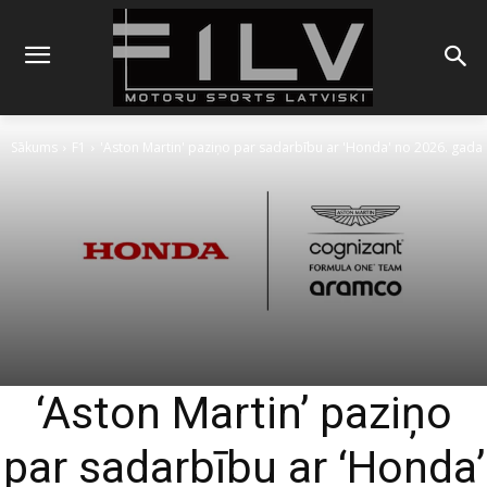
Sākums
F1
'Aston Martin' paziņo par sadarbību ar 'Honda' no 2026. gada
‘Aston Martin’ paziņo
par sadarbību ar ‘Honda’