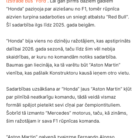
izstrādē būs “Ford”
. Lai gan pirms dažiem gadiem
“Honda” paziņoja par aiziešanu no F1, tomēr rūpnīca
aizvien turpina sadarboties un sniegt atbalstu “Red Bull”.
Šī sadarbība ilgs līdz 2025. gada beigām.
“Honda” bija viens no dzinēju ražotājiem, kas apstiprināts
dalībai 2026. gada sezonā, taču līdz šim vēl nebija
skaidrības, ar kuru no komandām notiks sadarbība.
Baumas gan liecināja, ka tā varētu būt “Aston Martin”
vienība, kas pašlaik Konstruktoru kausā ieņem otro vietu.
Sadarbības uzsākšana ar “Honda” ļaus “Aston Martin” kļūt
par pilnībā neatkarīgu komandu, tādā veidā vismaz
formāli spējot pieteikt sevi cīņai par čempiontituliem.
Šobrīd tā izmanto “Mercedes” motorus, taču, kā zināms,
šim ražotājam ir sava F1 rūpnīcas komanda.
“Aston Martin” galvenā zvaigzne Fernando Alonso