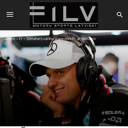
Sākums
F1
Šūmahers varētu atgriezties F1 ar 'Williams'