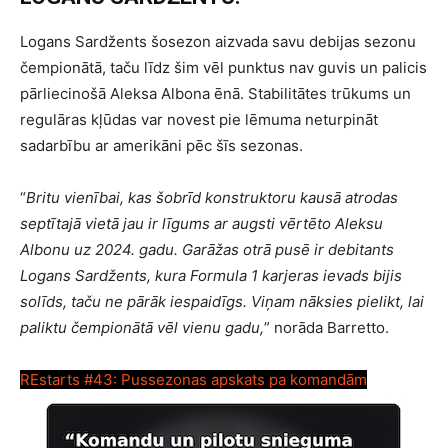
Logans Sardžents šosezon aizvada savu debijas sezonu
čempionātā, taču līdz šim vēl punktus nav guvis un palicis
pārliecinošā Aleksa Albona ēnā. Stabilitātes trūkums un
regulāras kļūdas var novest pie lēmuma neturpināt
sadarbību ar amerikāni pēc šīs sezonas.
“
Britu vienībai, kas šobrīd konstruktoru kausā atrodas
septītajā vietā jau ir līgums ar augsti vērtēto Aleksu
Albonu uz 2024. gadu. Garāžas otrā pusē ir debitants
Logans Sardžents, kura Formula 1 karjeras ievads bijis
solīds, taču ne pārāk iespaidīgs. Viņam nāksies pielikt, lai
paliktu čempionātā vēl vienu gadu,
” norāda Barretto.
REstarts #43: Pussezonas apskats pa komandām