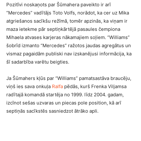
Pozitīvi noskaņots par Šūmahera paveikto ir arī
“Mercedes” vadītājs Toto Volfs, norādot, ka cer uz Mika
atgriešanos sacīkšu režīmā, tomēr apzinās, ka viņam ir
maza ietekme pār septiņkārtējā pasaules čempiona
Mihaela atvases karjeras nākamajiem soļiem. “Williams”
šobrīd izmanto “Mercedes” ražotos jaudas agregātus un
vismaz pagaidām publiski nav izskanējusi informācija, ka
šī sadarbība varētu beigties.
Ja Šūmahers kļūs par “Williams” pamatsastāva braucēju,
viņš ies sava onkuļa
Ralfa
pēdās, kurš Frenka Viljamsa
radītajā komandā startēja no 1999. līdz 2004. gadam,
izcīnot sešas uzvaras un piecas pole position, kā arī
septiņās sacīkstēs sasniedzot ātrāko apli.