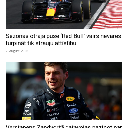
Sezonas otrajā pusē ‘Red Bull’ vairs nevarēs
turpināt tik strauju attīstību
7. August, 2026
Verstapens Zandvortā gatavojas paziņot par