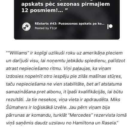
“
“Williams” ir kopīgi uzlikuši roku uz amerikāņa pleciem
un darījuši visu, lai noņemtu jebkādu spiedienu, palīdzot
atrast nepieciešamo ritmu. Viņi paļaujas, ka viņam
izdosies nopelnīt otro iespēju pie zilās mašīnas stūŗes,
taču nepieciešama ne vien stabilitāte, bet arī atstatuma
samazināšana pret albonu, it īpaši kvalifikācijās, lai būtu
rezultāti. Ja tie nesekos, viņa vieta ir apdraudēta. Miks
Šūmahers ir loģiskākā izvēle. Jau pērn viņam bija
pārrunas ar komandu, turklāt “Mercedes” rezervista lomā
viņš saņēmis daudz uzslavu no Hamiltona un Rasela
.”