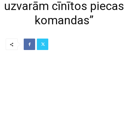
uzvarām cīnītos piecas
komandas”