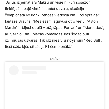
“Ja jūs izņemat ārā Maksu un visiem, kuri šosezon
finišējuši otrajā vietā, iedodat uzvaru, situācija
čempionātā no konkurences viedokļa būtu ļoti spraiga,”
fantazē Brauns. “Mēs esam ieguvuši otro vietu, “Aston
Martin” ir bijusi otrajā vietā, tāpat “Ferrari” un “Mercedes”,
arī Serhio. Būtu piecas komandas, kas šogad būtu
izcīnījušas uzvaras. Tiklīdz mēs visi noķersim “Red Bull”,
tieši šāda kļūs situācija F1 čempionātā.”
REKLĀMA