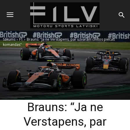
Sākums
F1
Brauns: "Ja ne Verstapens, par uzvarām cīnītos piecas
komandas"
Brauns: “Ja ne
Verstapens, par