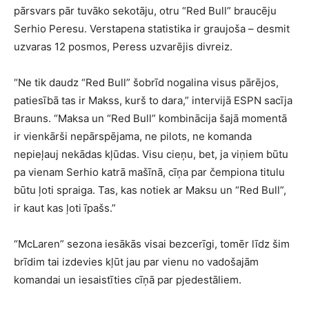
pārsvars pār tuvāko sekotāju, otru “Red Bull” braucēju
Serhio Peresu. Verstapena statistika ir graujoša – desmit
uzvaras 12 posmos, Peress uzvarējis divreiz.
“Ne tik daudz “Red Bull” šobrīd nogalina visus pārējos,
patiesībā tas ir Makss, kurš to dara,” intervijā ESPN sacīja
Brauns. “Maksa un “Red Bull” kombinācija šajā momentā
ir vienkārši nepārspējama, ne pilots, ne komanda
nepieļauj nekādas kļūdas. Visu cieņu, bet, ja viņiem būtu
pa vienam Serhio katrā mašīnā, cīņa par čempiona titulu
būtu ļoti spraiga. Tas, kas notiek ar Maksu un “Red Bull”,
ir kaut kas ļoti īpašs.”
“McLaren” sezona iesākās visai bezcerīgi, tomēr līdz šim
brīdim tai izdevies kļūt jau par vienu no vadošajām
komandai un iesaistīties cīņā par pjedestāliem.