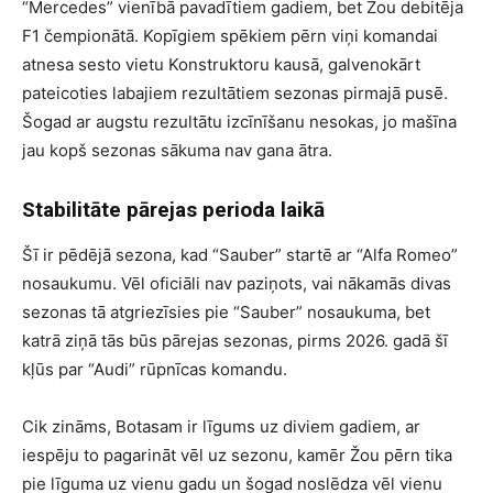
“Mercedes” vienībā pavadītiem gadiem, bet Žou debitēja
F1 čempionātā. Kopīgiem spēkiem pērn viņi komandai
atnesa sesto vietu Konstruktoru kausā, galvenokārt
pateicoties labajiem rezultātiem sezonas pirmajā pusē.
Šogad ar augstu rezultātu izcīnīšanu nesokas, jo mašīna
jau kopš sezonas sākuma nav gana ātra.
Stabilitāte pārejas perioda laikā
Šī ir pēdējā sezona, kad “Sauber” startē ar “Alfa Romeo”
nosaukumu. Vēl oficiāli nav paziņots, vai nākamās divas
sezonas tā atgriezīsies pie “Sauber” nosaukuma, bet
katrā ziņā tās būs pārejas sezonas, pirms 2026. gadā šī
kļūs par “Audi” rūpnīcas komandu.
Cik zināms, Botasam ir līgums uz diviem gadiem, ar
iespēju to pagarināt vēl uz sezonu, kamēr Žou pērn tika
pie līguma uz vienu gadu un šogad noslēdza vēl vienu