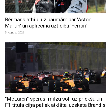
Bērmans atbild uz baumām par ‘Aston
Martin’ un apliecina uzticību ‘Ferrari’
5. August, 2026
“McLaren” spēruši milzu soli uz priekšu un
F1 titula cīņa paliek atklāta, uzskata Brandls