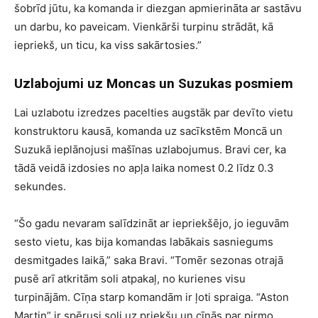
šobrīd jūtu, ka komanda ir diezgan apmierināta ar sastāvu
un darbu, ko paveicam. Vienkārši turpinu strādāt, kā
iepriekš, un ticu, ka viss sakārtosies.”
Uzlabojumi uz Moncas un Suzukas posmiem
Lai uzlabotu izredzes pacelties augstāk par devīto vietu
konstruktoru kausā, komanda uz sacīkstēm Moncā un
Suzukā ieplānojusi mašīnas uzlabojumus. Bravi cer, ka
tādā veidā izdosies no apļa laika nomest 0.2 līdz 0.3
sekundes.
“Šo gadu nevaram salīdzināt ar iepriekšējo, jo ieguvām
sesto vietu, kas bija komandas labākais sasniegums
desmitgades laikā,” saka Bravi. “Tomēr sezonas otrajā
pusē arī atkritām soli atpakaļ, no kurienes visu
turpinājām. Cīņa starp komandām ir ļoti spraiga. “Aston
Martin” ir spērusi soli uz priekšu un cīnās par pirmo