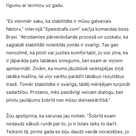
līgumu ar termiņu uz gadu.
“Es vienmēr saku, ka stabilitāte ir mūsu galvenais
faktors,” intervijā “Speedcafe.com” sacīja komandas boss
Bravi. “Atrodamies pārveidošanās procesā un uzskatu, ka
saglabāt stabilitāti noteiktās jomās ir svarīgi. Tas gan
nenozīmē, ka piloti var justies komfortabli, jo visi zina, ka
ir jāparāda pats labākais sniegums, bet esam ar viņiem
apmierināti. Zinām, ka mums jāuzbūvē veiktspējas ziņā
labāka mašīna, lai viņi varētu parādīt labākus rezultātus
trasē. Tomēr stabilitāte ir svarīga, tādēļ mērķējam turpināt
sadarbību. Protams, mēs pastāvīgi veicam dialogu, bet
pilotu jautājums šobrīd nav mūsu dienaskārtībā.”
Žou apstiprina, ka sarunas jau notiek: “Šobrīd esam
nedaudz sākuši runāt par to, jo ir īstais laiks to darīt.
Teiksim tā, pirms gada es biju daudz vairāk noraizējies, jo