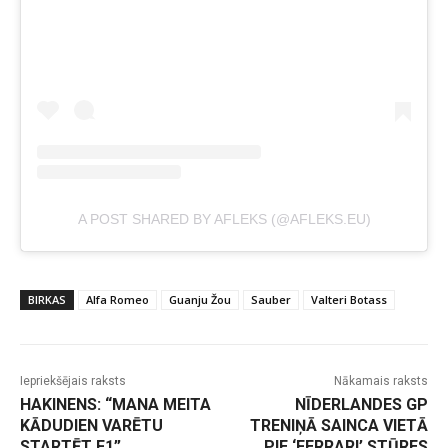
A POST SHARED BY AFLEKS (@AFLEKS.EU)
BIRKAS
Alfa Romeo
Guanju Žou
Sauber
Valteri Botass
Iepriekšējais raksts
Nākamais raksts
HAKINENS: “MANA MEITA
NĪDERLANDES GP
KĀDUDIEN VARĒTU
TRENIŅĀ SAINCA VIETĀ
STARTĒT F1”
PIE ‘FERRARI’ STŪRES