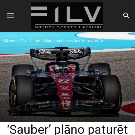
Sākums
F1
'Sauber' plāno paturēt sastāvā Botasu un Žou
‘Sauber’ plāno paturēt