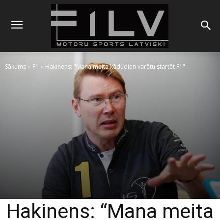
Sākums
F1
Hakinens: "Mana meita kādudien varētu startēt F1"
Hakinens: “Mana meita