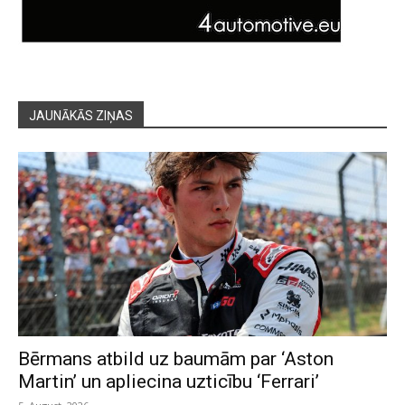
JAUNĀKĀS ZIŅAS
Bērmans atbild uz baumām par ‘Aston
Martin’ un apliecina uzticību ‘Ferrari’