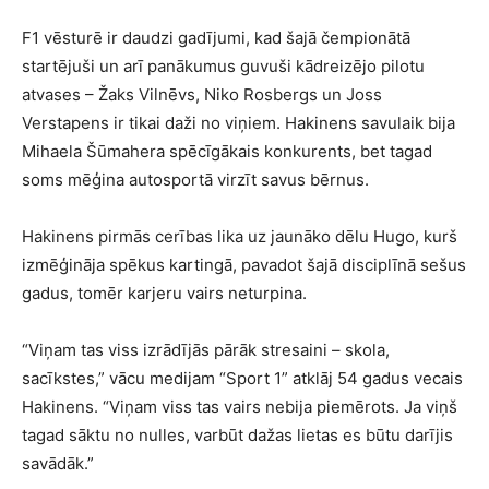
F1 vēsturē ir daudzi gadījumi, kad šajā čempionātā
startējuši un arī panākumus guvuši kādreizējo pilotu
atvases – Žaks Vilnēvs, Niko Rosbergs un Joss
Verstapens ir tikai daži no viņiem. Hakinens savulaik bija
Mihaela Šūmahera spēcīgākais konkurents, bet tagad
soms mēģina autosportā virzīt savus bērnus.
Hakinens pirmās cerības lika uz jaunāko dēlu Hugo, kurš
izmēģināja spēkus kartingā, pavadot šajā disciplīnā sešus
gadus, tomēr karjeru vairs neturpina.
“Viņam tas viss izrādījās pārāk stresaini – skola,
sacīkstes,” vācu medijam “Sport 1” atklāj 54 gadus vecais
Hakinens. “Viņam viss tas vairs nebija piemērots. Ja viņš
tagad sāktu no nulles, varbūt dažas lietas es būtu darījis
savādāk.”