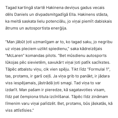
Tagad kartingā startē Hakinena deviņus gadus vecais
dēls Daniels un divpadsmitgadīgā Ella. Hakinens stāsta,
ka meitā saskata lielu potenciālu, jo viņai piemīt dabiskais
ātrums un autosportista enerģija.
“Man jābūt ļoti uzmanīgam ar to, ko tagad saku, jo negribu
uz viņas pleciem uzlikt spiedienu,” saka kādreizējais
“McLaren” komandas pilots. “Bet mūsdienu autosports
lūkojas pēc sievietēm, savukārt viņai ļoti patīk sacīkstes.
Tāpēc atbalstu viņu, cik vien spēju. Tikt līdz “Formulai 1″,
tas, protams, ir garš ceļš. Ja viņa grib to panākt, ir jādara
viss iespējamais, jāstrādā ļoti smagi. Tad viņa to var
izdarīt. Man pašam ir pieredze, kā sagatavoties visam,
līdz pat čempiona titula izcīnīšanai. Tāpēc līdz zināmam
līmenim varu viņai palīdzēt. Bet, protams, būs jāskatās, kā
viss attīstīsies.”