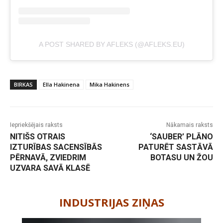
A POST SHARED BY AFLEKS (@AFLEKS.EU)
BIRKAS
Ella Hakinena
Mika Hakinens
Iepriekšējais raksts
Nākamais raksts
NITIŠS OTRAIS
‘SAUBER’ PLĀNO
IZTURĪBAS SACENSĪBĀS
PATURĒT SASTĀVĀ
PĒRNAVĀ, ZVIEDRIM
BOTASU UN ŽOU
UZVARA SAVĀ KLASĒ
-
INDUSTRIJAS ZIŅAS