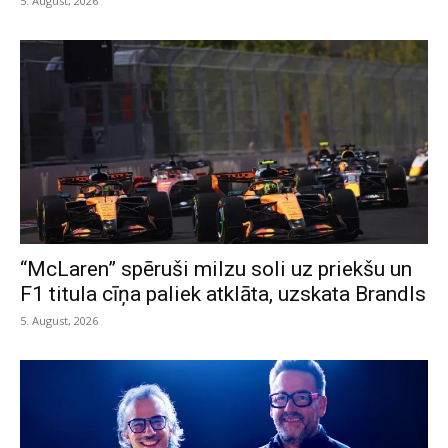
5. August, 2026
“McLaren” spēruši milzu soli uz priekšu un
F1 titula cīņa paliek atklāta, uzskata Brandls
5. August, 2026