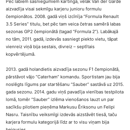
Pēc labiem sasniegumiem kartingā, vēlāk Van der Garde
aizvadīja visai sekmīgu karjeru junioru formulu
čempionātos. 2008. gadā viņš izcīnīja “Formula Renault
3.5 Series” titulu, bet pēc tam veica četras samērā labas
sezonas GP2 čempionātā (tagad “Formula 2”). Labākajā
no tām, 2011. gadā, izdevās sasniegt piekto vietu, tāpat
vienreiz viņā bija sestais, divreiz – septītais
kopvērtējumā.
2013. gadā holandietis aizvadīja sezonu F1 čempionātā,
pārstāvot vājo “Caterham” komandu. Sportistam jau bija
noslēgts līgums par startēšanu “Sauber” sastāvā uz 2015.
gada sezonu. 2014. gadu viņš pavadīja vienības testpilota
lomā, tomēr “Sauber” izlēma vienošanos lauzt un par
sacīkšu pilotiem pieņēma Markusu Ēriksonu un Felipi
Nasru. Taisnību veiksmīgi izdevās aizstāvēt tiesā, taču
karjera formulu kategorijā līdz ar to visu viņam bija
beigusies.