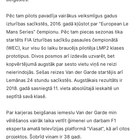
Pēc tam pilots pavadīja vairākus veiksmīgus gadus
izturības sacīkstēs, 2016. gadā kļūstot par “European Le
Mans Series” čempionu. Pēc tam piecas sezonas tika
startēts FIA Izturības sacīkšu pasaules čempionātā
(WEC), kur visu šo laiku braucējs pilotēja LMP2 klases
prototipus. Divos posmos arī izdevās uzvarēt, bet
kopvērtējumā augstāk par sesto vietu viņš ne reizi
neierindojās. Sešas reizes Van der Garde startējis arī
Lemānas 24 stundu sacīkstēs. Augstākais rezultāts ir
2018. gadā sasniegtā 11. vieta absolūtajā ieskaitē un
septītā savā klasē.
Par karjeras beigšanas iemeslu Van der Garde min
vēlēšanos vairāk laika veltīt ģimenei un darbam F1
eksperta amatā televīzijas platformā “Viasat”, kā arī citos
projektos. Šobrīd viņam ir 38 gadi.