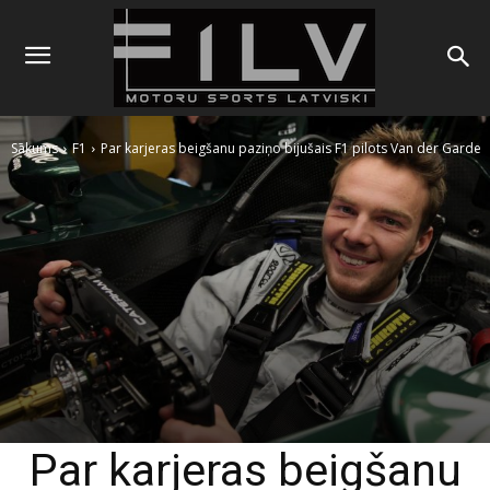
Sākums
F1
Par karjeras beigšanu paziņo bijušais F1 pilots Van der Garde
Par karjeras beigšanu