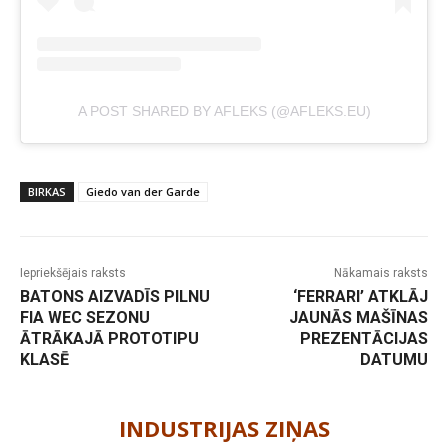
A POST SHARED BY AFLEKS (@AFLEKS.EU)
BIRKAS
Giedo van der Garde
Iepriekšējais raksts
Nākamais raksts
BATONS AIZVADĪS PILNU
‘FERRARI’ ATKLĀJ
FIA WEC SEZONU
JAUNĀS MAŠĪNAS
ĀTRĀKAJĀ PROTOTIPU
PREZENTĀCIJAS
KLASĒ
DATUMU
-
INDUSTRIJAS ZIŅAS