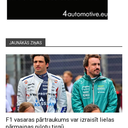
JAUNĀKĀS ZIŅAS
F1 vasaras pārtraukums var izraisīt lielas
pārmaiņas pilotu tirgū